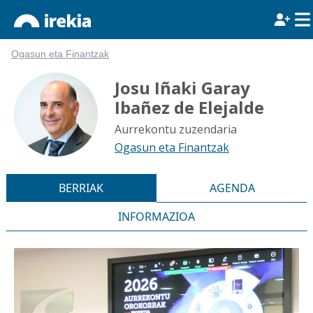
Ogasun eta Finantzak
Josu Iñaki Garay
Ibañez de Elejalde
Aurrekontu zuzendaria
Ogasun eta Finantzak
BERRIAK
AGENDA
INFORMAZIOA