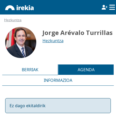
Hezkuntza
Jorge Arévalo Turrillas
Hezkuntza
BERRIAK
AGENDA
INFORMAZIOA
Ez dago ekitaldirik