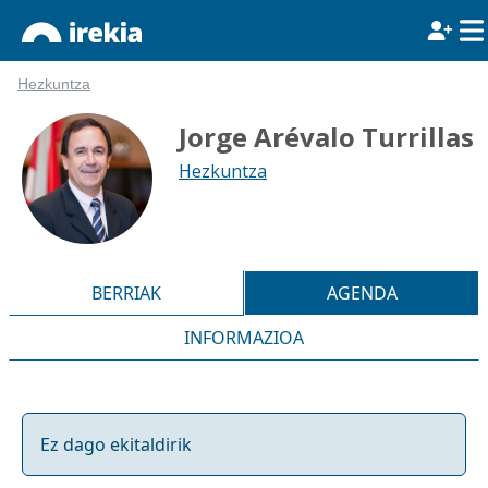
Hezkuntza
Jorge Arévalo Turrillas
Hezkuntza
BERRIAK
AGENDA
INFORMAZIOA
Ez dago ekitaldirik