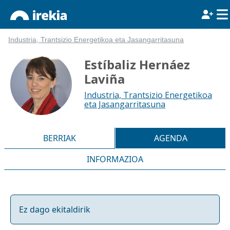
Industria, Trantsizio Energetikoa eta Jasangarritasuna
Estíbaliz Hernáez
Laviña
Industria, Trantsizio Energetikoa
eta Jasangarritasuna
BERRIAK
AGENDA
INFORMAZIOA
Ez dago ekitaldirik