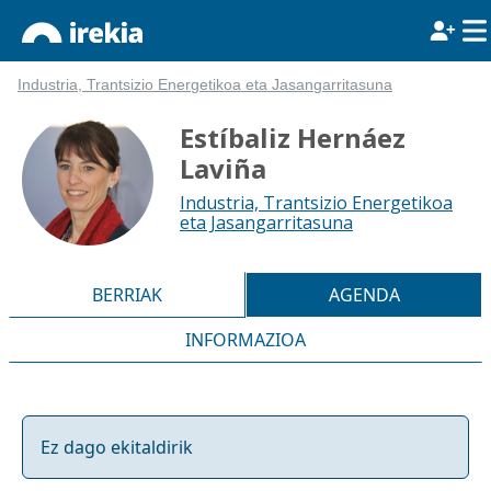
Industria, Trantsizio Energetikoa eta Jasangarritasuna
Estíbaliz Hernáez
Laviña
Industria, Trantsizio Energetikoa
eta Jasangarritasuna
BERRIAK
AGENDA
INFORMAZIOA
Ez dago ekitaldirik