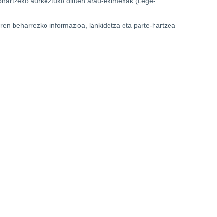
 onartzeko aurkeztuko dituen arau-ekimenak (Lege-
arren beharrezko informazioa, lankidetza eta parte-hartzea