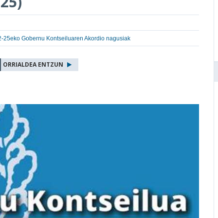
25)
-25eko Gobernu Kontseiluaren Akordio nagusiak
ORRIALDEA ENTZUN