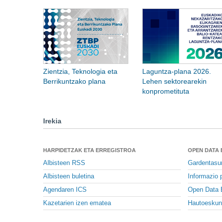
Zientzia, Teknologia eta
Laguntza-plana 2026.
Berrikuntzako plana
Lehen sektorearekin
konprometituta
Irekia
HARPIDETZAK ETA ERREGISTROA
OPEN DATA
Albisteen RSS
Gardentasu
Albisteen buletina
Informazio p
Agendaren ICS
Open Data 
Kazetarien izen ematea
Hautoeskun