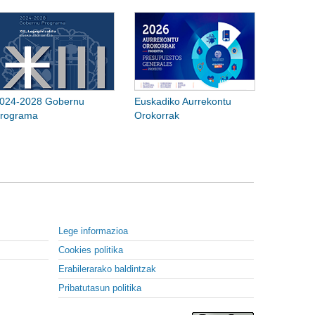
024-2028 Gobernu
Euskadiko Aurrekontu
rograma
Orokorrak
Lege informazioa
Cookies politika
Erabilerarako baldintzak
Pribatutasun politika