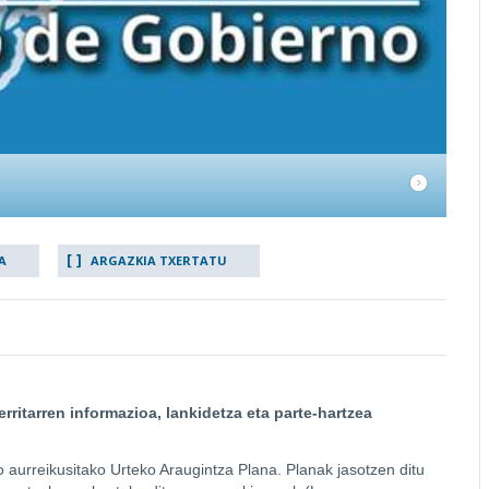
A
ARGAZKIA TXERTATU
rritarren informazioa, lankidetza eta parte-hartzea
aurreikusitako Urteko Araugintza Plana. Planak jasotzen ditu