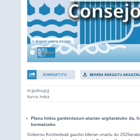
Argazki galeria izkutatu
KONPARTITU
BEHERA KARGATU ARGAZKI
Argazkia.jpg
Iturria: Irekia
Plana Irekia gardentasun-atarian argitaratuko da, he
bermatzeko
Gobernu Kontseiluak gaurko bileran onartu du 2025erako 