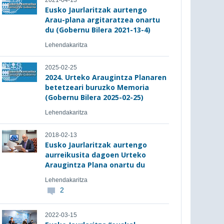
2021-04-13
Eusko Jaurlaritzak aurtengo
Arau-plana argitaratzea onartu
du (Gobernu Bilera 2021-13-4)
Lehendakaritza
2025-02-25
2024. Urteko Araugintza Planaren
betetzeari buruzko Memoria
(Gobernu Bilera 2025-02-25)
Lehendakaritza
2018-02-13
Eusko Jaurlaritzak aurtengo
aurreikusita dagoen Urteko
Araugintza Plana onartu du
Lehendakaritza
2
2022-03-15