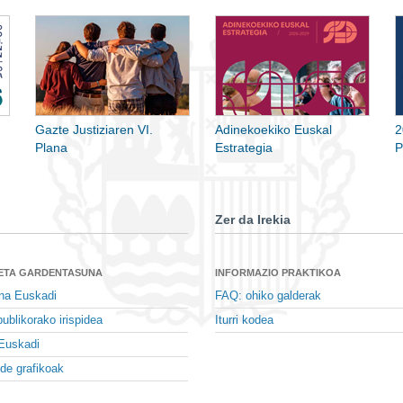
Gazte Justiziaren VI.
Adinekoekiko Euskal
2
Plana
Estrategia
P
Zer da Irekia
 ETA GARDENTASUNA
INFORMAZIO PRAKTIKOA
na Euskadi
FAQ: ohiko galderak
ublikorako irispidea
Iturri kodea
Euskadi
de grafikoak