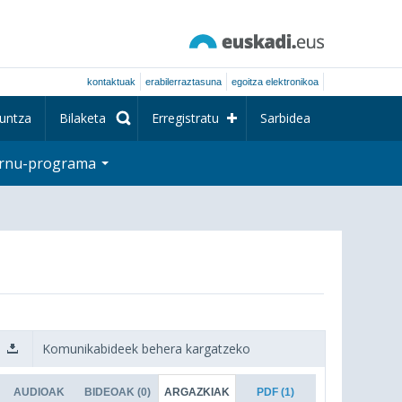
kontaktuak
erabilerraztasuna
egoitza elektronikoa
untza
Bilaketa
Erregistratu
Sarbidea
rnu-programa
Komunikabideek behera kargatzeko
AUDIOAK
BIDEOAK
(0)
ARGAZKIAK
PDF
(1)