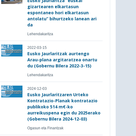
Eusko Jaurlaritza “euskal
gizartearen elkartasun
espontaneo hori elkartasun
antolatu” bihurtzeko lanean ari
da
Lehendakaritza
2022-03-15
Eusko Jaurlaritzak aurtengo
Arau-plana argitaratzea onartu
du (Gobernu Bilera 2022-3-15)
Lehendakaritza
2024-12-03
Eusko Jaurlaritzaren Urteko
Kontratazio-Planak kontratazio
publikoko 514 m€-ko
aurreikuspena egin du 2025erako
(Gobernu Bilera 2024-12-03)
Ogasun eta Finantzak