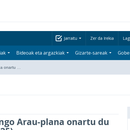
Jarraitu
Zer da Irekia
Lag
iak
Bideoak eta argazkiak
Gizarte-sareak
Gobe
na onartu …
engo Arau-plana onartu du