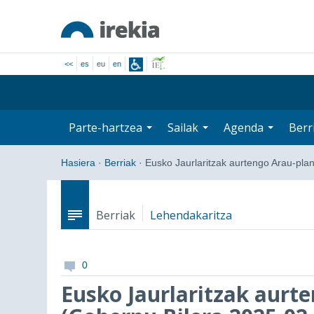
<<
es
eu
en
Parte-hartzea
Sailak
Agenda
Berr
Hasiera
·
Berriak
·
Eusko Jaurlaritzak aurtengo Arau-pla
Berriak
Lehendakaritza
0
Eusko Jaurlaritzak aurt