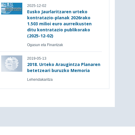
2025-12-02
Eusko Jaurlaritzaren urteko
kontratazio-planak 2026rako
1.503 milioi euro aurreikusten
ditu kontratazio publikorako
(2025-12-02)
Ogasun eta Finantzak
2019-05-13
2018. Urteko Araugintza Planaren
betetzeari buruzko Memoria
Lehendakaritza