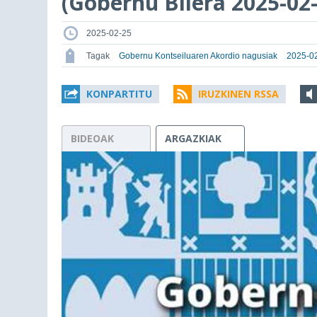
(Gobernu Bilera 2025-02-
2025-02-25
Tagak
Gobernu Kontseiluaren Akordio nagusiak
2025-02
KONPARTITU
IRUZKINEN RSSA
BIDEOAK
ARGAZKIAK