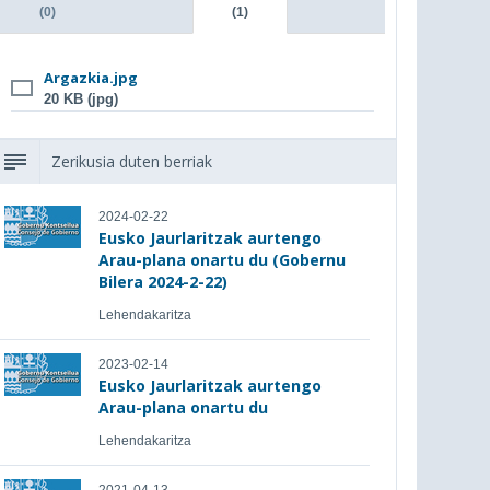
(0)
(1)
Argazkia.jpg
20 KB (jpg)
Zerikusia duten berriak
2024-02-22
Eusko Jaurlaritzak aurtengo
Arau-plana onartu du (Gobernu
Bilera 2024-2-22)
Lehendakaritza
2023-02-14
Eusko Jaurlaritzak aurtengo
Arau-plana onartu du
Lehendakaritza