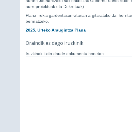
aurten Jaurlaritzako sail bakoitzak Gobernu Kontseiluan
aurreproiektuak eta Dekretuak).
Plana Irekia gardentasun-atarian argitaratuko da, herrit
bermatzeko.
2025. Urteko Araugintza Plana
Oraindik ez dago iruzkinik
Iruzkinak itxita daude dokumentu honetan