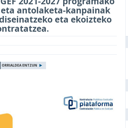
EGEF 2021-2027 programako
 eta antolaketa-kanpainak
diseinatzeko eta ekoizteko
ntratatzea.
ORRIALDEA ENTZUN