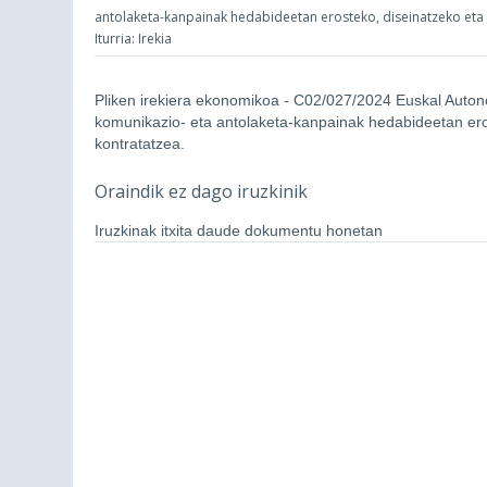
antolaketa-kanpainak hedabideetan erosteko, diseinatzeko eta 
Iturria: Irekia
Pliken irekiera ekonomikoa - C02/027/2024 Euskal Aut
komunikazio- eta antolaketa-kanpainak hedabideetan ero
kontratatzea.
Oraindik ez dago iruzkinik
Iruzkinak itxita daude dokumentu honetan