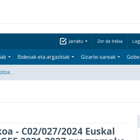
Jarraitu
Zer da Irekia
Lag
iak
Bideoak eta argazkiak
Gizarte-sareak
Gobe
7/2024…
koa - C02/027/2024 Euskal