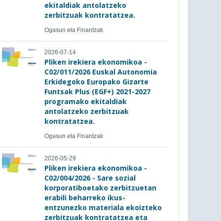
ekitaldiak antolatzeko
zerbitzuak kontratatzea.
Ogasun eta Finantzak
2026-07-14
Pliken irekiera ekonomikoa -
C02/011/2026 Euskal Autonomia
Erkidegoko Europako Gizarte
Funtsak Plus (EGF+) 2021-2027
programako ekitaldiak
antolatzeko zerbitzuak
kontratatzea.
Ogasun eta Finantzak
2026-05-29
Pliken irekiera ekonomikoa -
C02/004/2026 - Sare sozial
korporatiboetako zerbitzuetan
erabili beharreko ikus-
entzunezko materiala ekoizteko
zerbitzuak kontratatzea eta