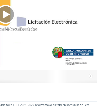
rkidegoko EGEF 2021-2027 programako ekitaldien komunikazio- eta