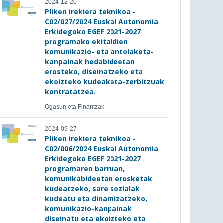
2024-12-20
Pliken irekiera teknikoa -
C02/027/2024 Euskal Autonomia
Erkidegoko EGEF 2021-2027
programako ekitaldien
komunikazio- eta antolaketa-
kanpainak hedabideetan
erosteko, diseinatzeko eta
ekoizteko kudeaketa-zerbitzuak
kontratatzea.
Ogasun eta Finantzak
2024-09-27
Pliken irekiera teknikoa -
C02/006/2024 Euskal Autonomia
Erkidegoko EGEF 2021-2027
programaren barruan,
komunikabideetan erosketak
kudeatzeko, sare sozialak
kudeatu eta dinamizatzeko,
komunikazio-kanpainak
diseinatu eta ekoizteko eta