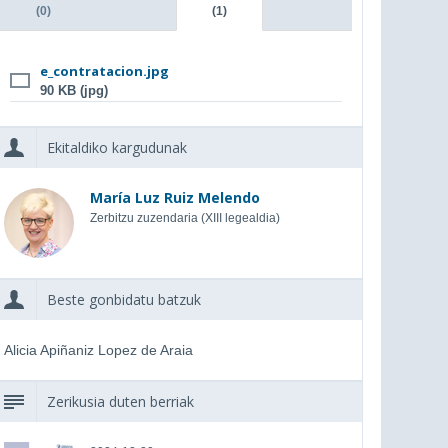
(0)
(1)
e_contratacion.jpg
90 KB (jpg)
Ekitaldiko kargudunak
María Luz Ruiz Melendo
Zerbitzu zuzendaria (XIII legealdia)
Beste gonbidatu batzuk
Alicia Apiñaniz Lopez de Araia
Zerikusia duten berriak