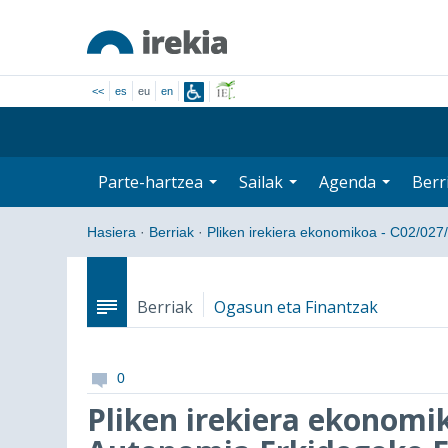
<<
es
eu
en
Parte-hartzea
Sailak
Agenda
Berr
Hasiera
·
Berriak
·
Pliken irekiera ekonomikoa - C02/02
Berriak
Ogasun eta Finantzak
0
Pliken irekiera ekonomi