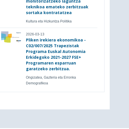
monitorizatzeko laguntza
teknikoa emateko zerbitzuak
sortaka kontratatzea
Kultura eta Hizkuntza Politika
2026-03-13
Pliken irekiera ekonomikoa -
C02/007/2025 Trapezistak
Programa Euskal Autonomia
Erkidegoko 2021-2027 FSE+
Programaren esparruan
garatzeko zerbitzua.
Ongizatea, Gazteria eta Erronka
Demografikoa