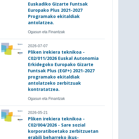
Euskadiko Gizarte Funtsak
Europako Plus 2021-2027
Programako ekitaldiak
antolatzea.
Ogasun eta Finantzak
2026-07-07
Pliken irekiera teknikoa -
C02/011/2026 Euskal Autonomia
Erkidegoko Europako Gizarte
Funtsak Plus (EGF+) 2021-2027
programako ekitaldiak
antolatzeko zerbitzuak
kontratatzea.
Ogasun eta Finantzak
2026-05-21
Pliken irekiera teknikoa -
C02/004/2026 - Sare sozial
korporatiboetako zerbitzuetan
erabili beharreko ikus-