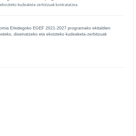
ekoizteko kudeaketa-zerbitzuak kontratatzea.
onomia Erkidegoko EGEF 2021-2027 programako ekitaldien
steko, diseinatzeko eta ekoizteko kudeaketa-zerbitzuak