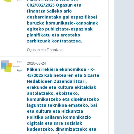
C02/032/2025 Ogasun eta
Finantza Saileko arlo
desberdinetako gai espezifikoei
buruzko komunikazio-kanpainak
egiteko publizitate-espazioak
planifikatu eta erosteko
zerbitzuak kontratatzea.
Ogasun eta Finantzak
2026-03-24
Pliken irekiera ekonomikoa - K-
45/2025 Kabinetearen eta Gizarte
Hedabideen Zuzendaritzari,
erakunde eta kultura ekitaldiak
antolatzeko, ekoizteko,
komunikatzeko eta diseinatzeko
laguntza teknikoa emateko, bai
eta Kultura eta Hizkuntza
Politika Sailaren komunikazio
digitala eta sare sozialak
kudeatzeko, dinamizatzeko eta