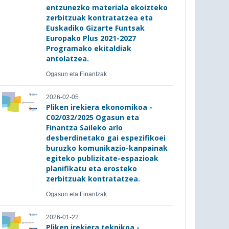
entzunezko materiala ekoizteko
zerbitzuak kontratatzea eta
Euskadiko Gizarte Funtsak
Europako Plus 2021-2027
Programako ekitaldiak
antolatzea.
Ogasun eta Finantzak
2026-02-05
Pliken irekiera ekonomikoa -
C02/032/2025 Ogasun eta
Finantza Saileko arlo
desberdinetako gai espezifikoei
buruzko komunikazio-kanpainak
egiteko publizitate-espazioak
planifikatu eta erosteko
zerbitzuak kontratatzea.
Ogasun eta Finantzak
2026-01-22
Pliken irekiera teknikoa -