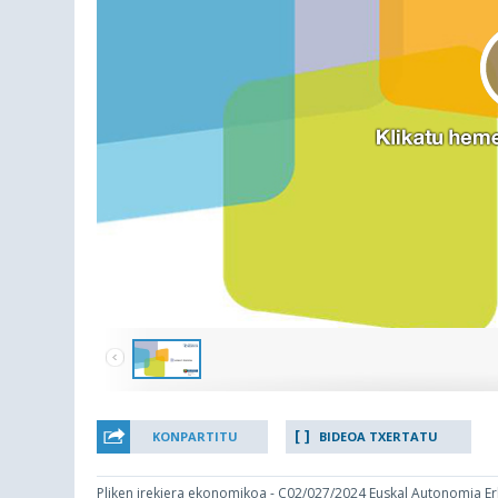
KONPARTITU
BIDEOA TXERTATU
Pliken irekiera ekonomikoa - C02/027/2024 Euskal Autonomia E