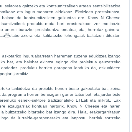
 sektorea gaitzeko eta kontsumitzaileen artean sentsibilizazioa
onomikoaz eta ingurumenaren aldekoaz. Ekoizleen prestakuntza,
na halaxe da kontsumitzaileen gaikuntza ere. Know N Cheese
tsumitzaileek produktu-mota hori erosterakoan zer motibazio
 onurei buruzko prestakuntza ematea, eta, horretaz gainera,
auelaboraziora eta kalitatezko lehengaiak baliatzen dituzten
kin askotariko inguruabarretan harreman zuzena edukitzea izango
etako bat, eta hainbat ekintza egingo dira proiektua gauzatzeko
n ondorioz, produktu berrien garapena landuko da, eskualdeen
giari jarraikiz.
arteko lankidetza da proiektu honen beste gakoetako bat, zeina
 da programa horren bereizgarri garrantzitsu bat, eta jardunbide
 eremuko esneki-sektore tradizionaleko ETEak eta mikroETEak
 Bere ezaugarriak kontuan harturik, Know N Cheese eta haren
ia bultzatzeko bitarteko bat izango dira. Hala, erakargarritasun
ingo da lurralde-garapenerako eta lanpostu berriak sortzeko