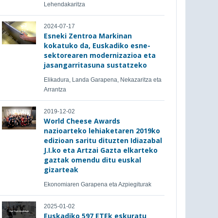
Lehendakaritza
2024-07-17
Esneki Zentroa Markinan
kokatuko da, Euskadiko esne-
sektorearen modernizazioa eta
jasangarritasuna sustatzeko
Elikadura, Landa Garapena, Nekazaritza eta
Arrantza
2019-12-02
World Cheese Awards
nazioarteko lehiaketaren 2019ko
edizioan saritu dituzten Idiazabal
J.I.ko eta Artzai Gazta elkarteko
gaztak omendu ditu euskal
gizarteak
Ekonomiaren Garapena eta Azpiegiturak
2025-01-02
Euskadiko 597 ETEk eskuratu