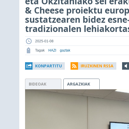
eta Okzitaniako sei era
& Cheese proiektu europ
sustatzearen bidez esne-
tradizionalen lehiakort
2025-01-08
Tagak
HAZI
gaztak
KONPARTITU
IRUZKINEN RSSA
BIDEOAK
ARGAZKIAK