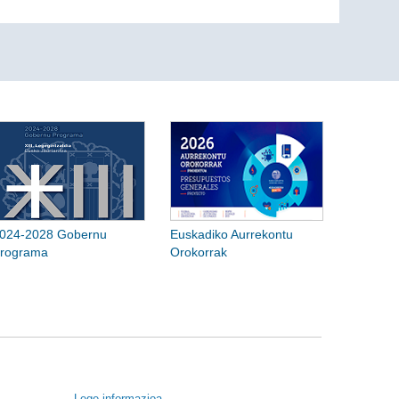
024-2028 Gobernu
Euskadiko Aurrekontu
rograma
Orokorrak