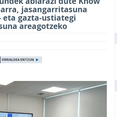
kundek abiarazi dute Know
arra, jasangarritasuna
 eta gazta-ustiategi
asuna areagotzeko
ORRIALDEA ENTZUN