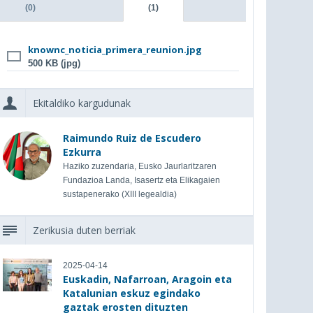
(0)
(1)
knownc_noticia_primera_reunion.jpg
500 KB (jpg)
Ekitaldiko kargudunak
Raimundo Ruiz de Escudero
Ezkurra
Haziko zuzendaria, Eusko Jaurlaritzaren
Fundazioa Landa, Isasertz eta Elikagaien
sustapenerako (XIII legealdia)
Zerikusia duten berriak
2025-04-14
Euskadin, Nafarroan, Aragoin eta
Katalunian eskuz egindako
gaztak erosten dituzten