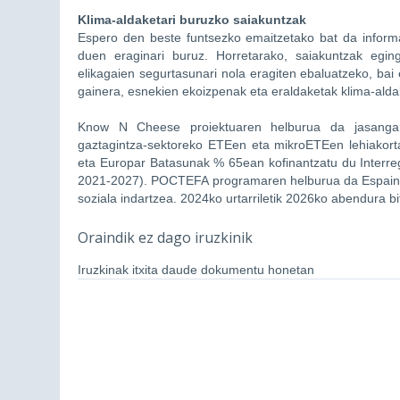
Klima-aldaketari buruzko saiakuntzak
Espero den beste funtsezko emaitzetako bat da inform
duen eraginari buruz. Horretarako, saiakuntzak eging
elikagaien segurtasunari nola eragiten ebaluatzeko, bai
gainera, esnekien ekoizpenak eta eraldaketak klima-alda
Know N Cheese proiektuaren helburua da jasangarri
gaztagintza-sektoreko ETEen eta mikroETEen lehiakort
eta Europar Batasunak % 65ean kofinantzatu du Interr
2021-2027). POCTEFA programaren helburua da Espainia
soziala indartzea. 2024ko urtarriletik 2026ko abendura b
Oraindik ez dago iruzkinik
Iruzkinak itxita daude dokumentu honetan