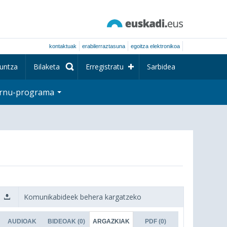
kontaktuak
erabilerraztasuna
egoitza elektronikoa
untza
Bilaketa
Erregistratu
Sarbidea
rnu-programa
Komunikabideek behera kargatzeko
AUDIOAK
BIDEOAK
(0)
ARGAZKIAK
PDF
(0)