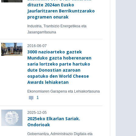
dituzte 2024an Eusko
Jaurlaritzaren Berrikuntzarako
programen onurak
Industria, Trantsizio Energetikoa eta
Jasangarritasuna
2016-06-07
3000 nazioarteko gaztek
Munduko gazta hoberenaren
saria lortzeko parte hartuko
dute Donostian azaroan
ospatuko den World Cheese
Awards lehiaketan
Ekonomiaren Garapena eta Lehiakortasuna
1
2025-12-05
2025eko Elkarlan Sariak.
Ondorioak
Gobernantza, Administrazio Digitala eta