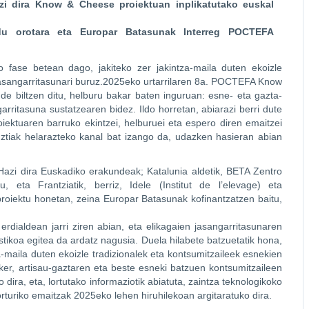
azi dira Know & Cheese proiektuan inplikatutako euskal
a du orotara eta Europar Batasunak Interreg POCTEFA
o fase betean dago, jakiteko zer jakintza-maila duten ekoizle
jasangarritasunari buruz.2025eko urtarrilaren 8a. POCTEFA Know
e biltzen ditu, helburu bakar baten inguruan: esne- eta gazta-
arritasuna sustatzearen bidez. Ildo horretan, abiarazi berri dute
uaren barruko ekintzei, helburuei eta espero diren emaitzei
guztiak helarazteko kanal bat izango da, udazken hasieran abian
Hazi dira Euskadiko erakundeak; Katalunia aldetik, BETA Zentro
, eta Frantziatik, berriz, Idele (Institut de l’elevage) eta
 proiektu honetan, zeina Europar Batasunak kofinantzatzen baitu,
dialdean jarri ziren abian, eta elikagaien jasangarritasunaren
tikoa egitea da ardatz nagusia. Duela hilabete batzuetatik hona,
a-maila duten ekoizle tradizionalek eta kontsumitzaileek esnekien
sker, artisau-gaztaren eta beste esneki batzuen kontsumitzaileen
 dira, eta, lortutako informaziotik abiatuta, zaintza teknologikoko
lorturiko emaitzak 2025eko lehen hiruhilekoan argitaratuko dira.