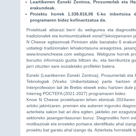
Leartikerren Esneki Zentroa, Prosumerlab eta H
erakundeak.
Proiektu horrek 1.338.816,06 €-ko inbertsio
programaren bidez kofinantzatua da.
Proiektuak abiarazi berri du webgunea eta diagnostik
tradizionalek eta kontsumitzaileek esneekoizpenaren 
N Cheese egitasmoak Pirinioen alde banatako 6 erakund
ustiategi tradizionalen lehiakortasuna areagotzea, jasang
www.knowncheese.com webgunea. Webgune horrek proiekt
buruzko informazio guztia biltzen du, eta berrikuntza 
jarri zituzten sare sozialetako profilekin batera.
Esneki (Leartikerren Esneki Zentroa), Prosumerlab eta 
Teknologiak (Viceko Unibertsitatea) parte hartzen du
Interprofession lait de Brebis etxeek esku hartzen dute
Interreg POCTEFA (2021-2027) programaren bidez.
Know N Cheese proiektuaren lehen ekintzak 2024aren er
arloko jakintzaren, premien eta aukeren inguruko diagnos
azterketa sakon bat ari dira egiten, jakiteko zer ezagutz
sektoreko jasangarritasunari buruz. Diagnostiko horri e
motibazioak eta erosteko portaera identifikatu ahal izango
proiektu bat garatu ahal izango da. Azterketa horretatik 