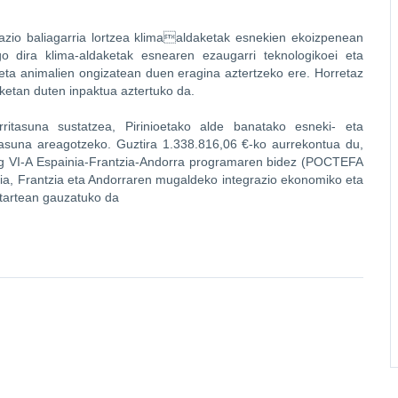
azio baliagarria lortzea klimaaldaketak esnekien ekoizpenean
o dira klima-aldaketak esnearen ezaugarri teknologikoei eta
 eta animalien ongizatean duen eragina aztertzeko ere. Horretaz
ketan duten inpaktua aztertuko da.
tasuna sustatzea, Pirinioetako alde banatako esneki- eta
asuna areagotzeko. Guztira 1.338.816,06 €-ko aurrekontua du,
eg VI-A Espainia-Frantzia-Andorra programaren bidez (POCTEFA
, Frantzia eta Andorraren mugaldeko integrazio ekonomiko eta
itartean gauzatuko da