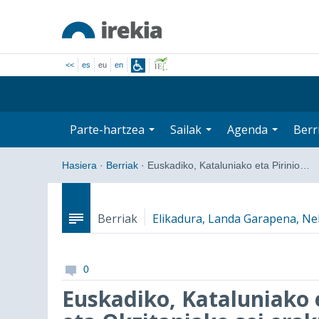
<<
es
eu
en
Parte-hartzea
Sailak
Agenda
Berr
Hasiera
·
Berriak
·
Euskadiko, Kataluniako eta Pirinio…
Berriak
Elikadura, Landa Garapena, Ne
0
Euskadiko, Kataluniako e