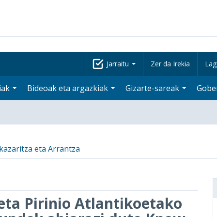
Jarraitu
Zer da Irekia
Lag
iak
Bideoak eta argazkiak
Gizarte-sareak
Gobe
kazaritza eta Arrantza
ta Pirinio Atlantikoetako