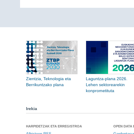
Zientzia, Teknologia eta
Laguntza-plana 2026.
Berrikuntzako plana
Lehen sektorearekin
konprometituta
Irekia
HARPIDETZAK ETA ERREGISTROA
OPEN DATA