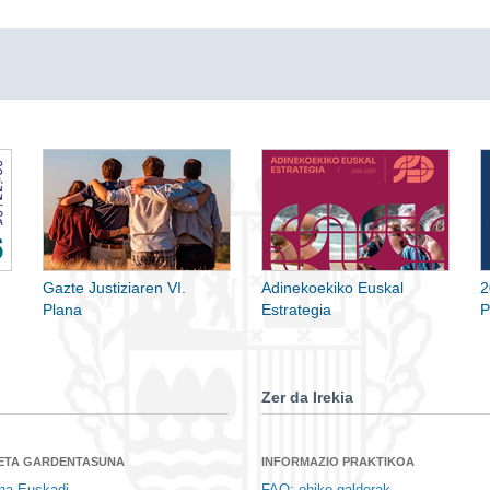
Gazte Justiziaren VI.
Adinekoekiko Euskal
2
Plana
Estrategia
P
Zer da Irekia
 ETA GARDENTASUNA
INFORMAZIO PRAKTIKOA