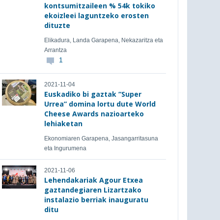
kontsumitzaileen % 54k tokiko
ekoizleei laguntzeko erosten
dituzte
Elikadura, Landa Garapena, Nekazaritza eta
Arrantza
1
2021-11-04
Euskadiko bi gaztak “Super
Urrea” domina lortu dute World
Cheese Awards nazioarteko
lehiaketan
Ekonomiaren Garapena, Jasangarritasuna
eta Ingurumena
2021-11-06
Lehendakariak Agour Etxea
gaztandegiaren Lizartzako
instalazio berriak inauguratu
ditu