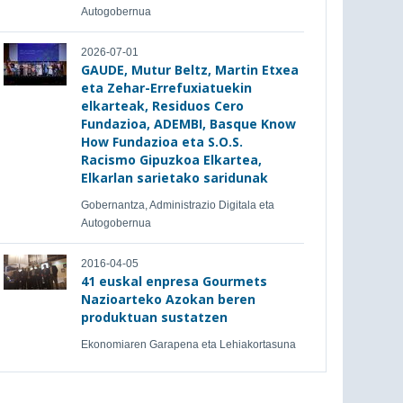
Autogobernua
2026-07-01
GAUDE, Mutur Beltz, Martin Etxea
eta Zehar-Errefuxiatuekin
elkarteak, Residuos Cero
Fundazioa, ADEMBI, Basque Know
How Fundazioa eta S.O.S.
Racismo Gipuzkoa Elkartea,
Elkarlan sarietako saridunak
Gobernantza, Administrazio Digitala eta
Autogobernua
2016-04-05
41 euskal enpresa Gourmets
Nazioarteko Azokan beren
produktuan sustatzen
Ekonomiaren Garapena eta Lehiakortasuna