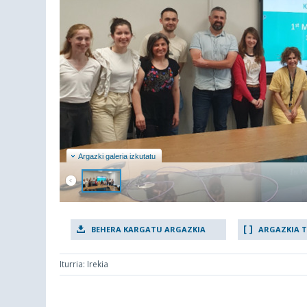
Argazki galeria izkutatu
BEHERA KARGATU ARGAZKIA
ARGAZKIA 
Iturria: Irekia