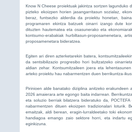
Know N Cheese proiektuak jakintza sortzen lagunduko du,
pizteko ekoizpen horien jasangarritasun sozialaz, ek
beraz, funtsezko alderdia da proiektu honetan, bai
programaren ekintza batzuek oinarri izango dute kon
dituzten hautematea eta osasunerako eta ekonomiarako
kontsumo-erabakiak hurbiltasun-proposamenetara, artis
proposamenetara bideratzea.
Egiten ari diren azterketarekin batera, kontsumitzailee
da sentsibilizazio progresibo hori bultzatzeko oinarri
aldian zehar. Kontsumitzaileen joera eta lehentasune
arteko proiektu hau nabarmentzen duen berrikuntza-ikuspe
Pirinioen alde banatako diziplina anitzeko erakundeen 
2026 amaierara arte egongo baita indarrean. Berrikuntza
eta soluzio berriak bilatzera bideratuko da, POCTEFA
nabarmentzen dituen ekoizpen tradizionalari loturik.
emaitzak, aldi berean, eragin-lurraldeetako toki ekonom
handiagoa emango zaio sektore horri, eta indartu eg
eginkizuna.