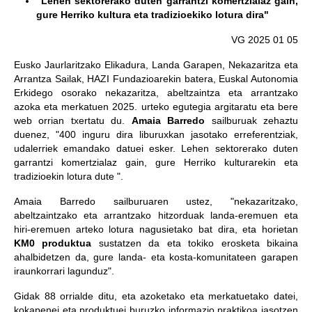
"Lehen sektorerako duten garrantzi komertzialaz gain,
gure Herriko kultura eta tradizioekiko lotura dira"
VG 2025 01 05
Eusko Jaurlaritzako Elikadura, Landa Garapen, Nekazaritza eta
Arrantza Sailak, HAZI Fundazioarekin batera, Euskal Autonomia
Erkidego osorako nekazaritza, abeltzaintza eta arrantzako
azoka eta merkatuen 2025. urteko egutegia argitaratu eta bere
web orrian txertatu du.
Amaia Barredo
sailburuak zehaztu
duenez, "400 inguru dira liburuxkan jasotako erreferentziak,
udalerriek emandako datuei esker. Lehen sektorerako duten
garrantzi komertzialaz gain, gure Herriko kulturarekin eta
tradizioekin lotura dute ".
Amaia Barredo sailburuaren ustez, "nekazaritzako,
abeltzaintzako eta arrantzako hitzorduak landa-eremuen eta
hiri-eremuen arteko lotura nagusietako bat dira, eta horietan
KM0 produktua
sustatzen da eta tokiko erosketa bikaina
ahalbidetzen da, gure landa- eta kosta-komunitateen garapen
iraunkorrari lagunduz".
Gidak 88 orrialde ditu, eta azoketako eta merkatuetako datei,
kokapenei eta produktuei buruzko informazio praktikoa jasotzen