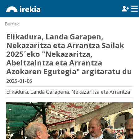
Berriak
Elikadura, Landa Garapen,
Nekazaritza eta Arrantza Sailak
2025´eko "Nekazaritza,
Abeltzaintza eta Arrantza
Azokaren Egutegia" argitaratu du
2025-01-05
Elikadura, Landa Garapena, Nekazaritza eta Arrantza