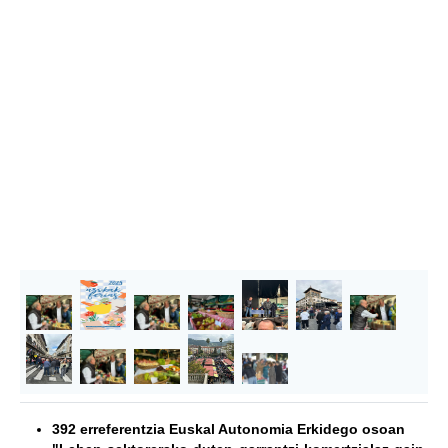
392 erreferentzia Euskal Autonomia Erkidego osoan