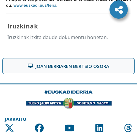
du.
www.euskadi.eus/feria
Iruzkinak
Iruzkinak itxita daude dokumentu honetan.
JOAN BERRIAREN BERTSIO OSORA
JARRAITU