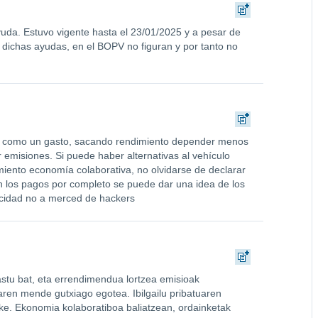
yuda. Estuvo vigente hasta el 23/01/2025 y a pesar de
 dichas ayudas, en el BOPV no figuran y por tanto no
no como un gasto, sacando rendimiento depender menos
ar emisiones. Si puede haber alternativas al vehículo
miento economía colaborativa, no olvidarse de declarar
en los pagos por completo se puede dar una idea de los
acidad no a merced de hackers
astu bat, eta errendimendua lortzea emisioak
laren mende gutxiago egotea. Ibilgailu pribatuaren
zke. Ekonomia kolaboratiboa baliatzean, ordainketak