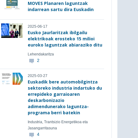
MOVES Planaren laguntzak
indarrean sartu dira Euskadin
2025-06-17
Eusko Jaurlaritzak ibilgailu
elektrikoak erosteko 15 milioi
euroko laguntzak abiaraziko ditu
Lehendakaritza
2
2025-03-27
Euskadik bere automobilgintza
sektoreko industria indartuko du
errepideko garraioaren
deskarbonizazio
adimendunerako laguntza-
programa berri batekin
Industria, Trantsizio Energetikoa eta
Jasangarritasuna
4