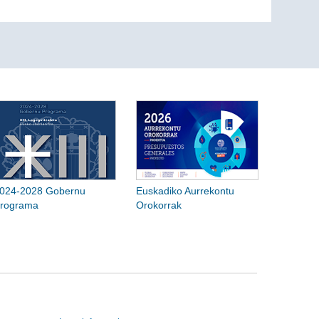
024-2028 Gobernu
Euskadiko Aurrekontu
rograma
Orokorrak