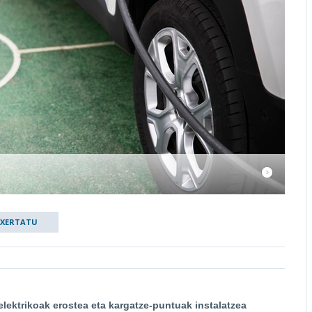
TXERTATU
elektrikoak erostea eta kargatze-puntuak instalatzea