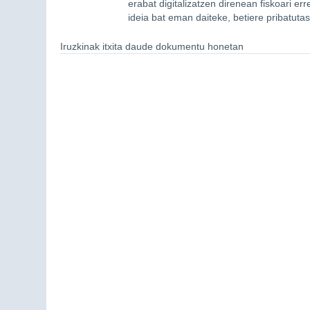
erabat digitalizatzen direnean fiskoari
ideia bat eman daiteke, betiere pribatuta
Iruzkinak itxita daude dokumentu honetan