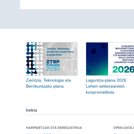
Zientzia, Teknologia eta
Laguntza-plana 2026.
Berrikuntzako plana
Lehen sektorearekin
konprometituta
Irekia
HARPIDETZAK ETA ERREGISTROA
OPEN DATA