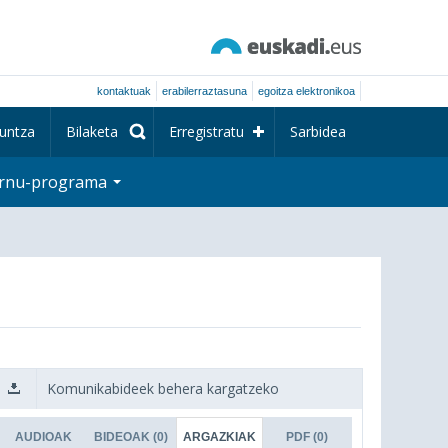
kontaktuak
erabilerraztasuna
egoitza elektronikoa
untza
Bilaketa
Erregistratu
Sarbidea
rnu-programa
Komunikabideek behera kargatzeko
AUDIOAK
BIDEOAK
(0)
ARGAZKIAK
PDF
(0)