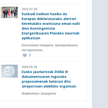
2022-07-29
Euskadi irailean hasiko da
Europan deklaratutako alertari
berehalako erantzuna eman nahi
dion Kontingentzia
Energetikoaren Planeko neurriak
aplikatzen
Ekonomiaren Garapena, Jasangarritasuna
eta Ingurumena
2
2026-05-28
Eusko Jaurlaritzak DORA III
dokumentuaren inguruko
proposamenak helarazi ditu
aireportuen aldebiko organoan
Mugikortasun Jasangarria