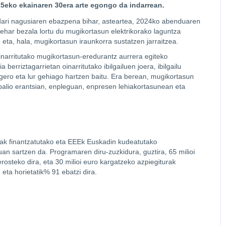
025eko ekainaren 30era arte egongo da indarrean.
ari nagusiaren ebazpena bihar, asteartea, 2024ko abenduaren
ehar bezala lortu du mugikortasun elektrikorako laguntza
 eta, hala, mugikortasun iraunkorra sustatzen jarraitzea.
inarritutako mugikortasun-eredurantz aurrera egiteko
erriztagarrietan oinarritutako ibilgailuen joera, ibilgailu
k gero eta lur gehiago hartzen baitu. Era berean, mugikortasun
 balio erantsian, enpleguan, enpresen lehiakortasunean eta
k finantzatutako eta EEEk Euskadin kudeatutako
uan sartzen da. Programaren diru-zuzkidura, guztira, 65 milioi
 erosteko dira, eta 30 milioi euro kargatzeko azpiegiturak
 eta horietatik% 91 ebatzi dira.