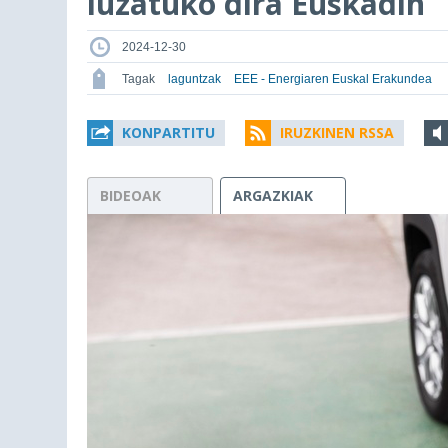
luzatuko dira Euskadin
2024-12-30
Tagak
laguntzak
EEE - Energiaren Euskal Erakundea
KONPARTITU
IRUZKINEN RSSA
BIDEOAK
ARGAZKIAK