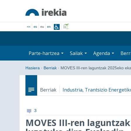
<<
es
eu
en
Parte-hartzea
Sailak
Agenda
Berr
Hasiera
·
Berriak
·
MOVES III-ren laguntzak 2025eko eka
Berriak
Industria, Trantsizio Energeti
3
MOVES III-ren laguntzak