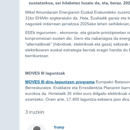
sustatzekoa, sei hilabetez luzatu da, eta, beraz, 2
Mikel Amundarain Energiaren Euskal Erakundeko zuzend
31ko EHAAn argitaratuko da. Hala, Euskadik garaiz eta b
nagusiek indarrean jarraitzea 2025eko lehen seihilekoan,
EEEk ingurumen-, ekonomia- eta gizarte-printzipioetan o
konpromisoari eusten dio. Gero eta nabariagoa da energia b
“alternatiboak” (hibridoak, elektrikoak eta gasa) saltzea
elektrikoaren euskal estrategia berriak eragin handia du
berrikuntzan.
MOVES III laguntzak
MOVES III diru-laguntzen programa
Europako Batasuna
Berreskuratze, Eraldatze eta Erresilientzia Planaren barr
eurokoa da. Horietatik 35 milioi euro ibilgailu elektrikoak
ezartzeko. Orain arte, 17.400 laguntza-eskaera jaso dira,
3 iruzkin
Trump