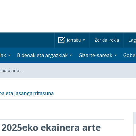
Jarraitu
Zer da Irekia
Lag
iak
Bideoak eta argazkiak
Gizarte-sareak
Gobe
inera arte …
koa eta Jasangarritasuna
 2025eko ekainera arte