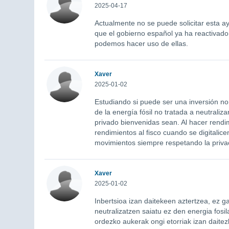
2025-04-17
Actualmente no se puede solicitar esta a
que el gobierno español ya ha reactivado
podemos hacer uso de ellas.
Xaver
2025-01-02
Estudiando si puede ser una inversión 
de la energía fósil no tratada a neutraliz
privado bienvenidas sean. Al hacer rendi
rendimientos al fisco cuando se digitalic
movimientos siempre respetando la priv
Xaver
2025-01-02
Inbertsioa izan daitekeen aztertzea, ez g
neutralizatzen saiatu ez den energia fosi
ordezko aukerak ongi etorriak izan daite