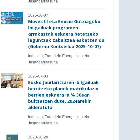
Jasangarritasuna
2025-10-07
Moves III eta Emisio Gutxiagoko
Ibilgailuak programen
arrakastak eskaera betetzeko
laguntzak zabaltzea eskatzen du
(Gobernu Kontseilua 2025-10-07)
Industria, Trantsizio Energetikoa eta
Jasangarritasuna
2025-07-03
Eusko Jaurlaritzaren ibilgailuak
berritzeko planek matrikulazio
berrien eskaera ia % 30ean
bultzatzen dute, 2024arekin
alderatuta
Industria, Trantsizio Energetikoa eta
Jasangarritasuna
2020-10-20