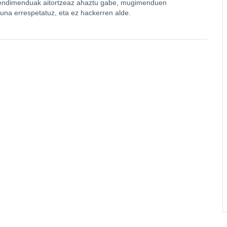
 errendimenduak aitortzeaz ahaztu gabe, mugimenduen
suna errespetatuz, eta ez hackerren alde.