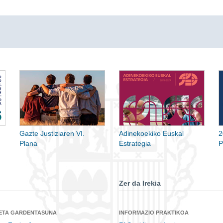
Gazte Justiziaren VI.
Adinekoekiko Euskal
2
Plana
Estrategia
P
Zer da Irekia
 ETA GARDENTASUNA
INFORMAZIO PRAKTIKOA