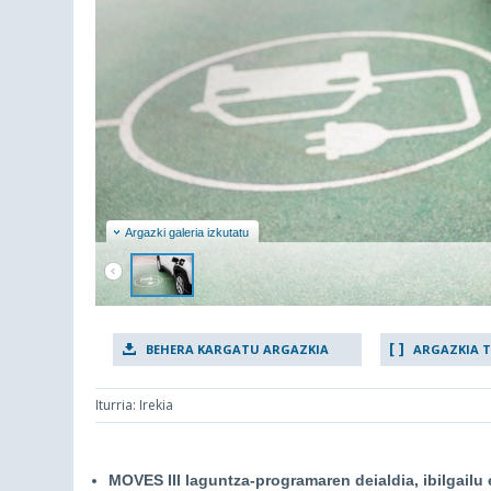
Argazki galeria izkutatu
BEHERA KARGATU ARGAZKIA
ARGAZKIA 
Iturria: Irekia
MOVES III laguntza-programaren deialdia, ibilgailu 