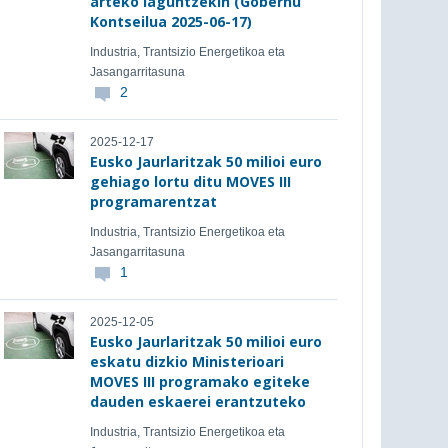
arteko laguntzekin (Gobernu
Kontseilua 2025-06-17)
Industria, Trantsizio Energetikoa eta
Jasangarritasuna
2
2025-12-17
Eusko Jaurlaritzak 50 milioi euro
gehiago lortu ditu MOVES III
programarentzat
Industria, Trantsizio Energetikoa eta
Jasangarritasuna
1
2025-12-05
Eusko Jaurlaritzak 50 milioi euro
eskatu dizkio Ministerioari
MOVES III programako egiteke
dauden eskaerei erantzuteko
Industria, Trantsizio Energetikoa eta