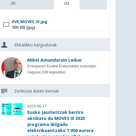
(0)
(1)
EVE_MOVES_III.jpg
500 KB (jpg)
Ekitaldiko kargudunak
Mikel Amundarain Leibar
Energiaren Euskal Erakundeko zuzendari
nagusia (XIII legealdia)
Zerikusia duten berriak
2025-06-17
Eusko Jaurlaritzak berriro
aktibatu du MOVES III 2025
programa ibilgailu
elektrikoentzako 7.000 eurora