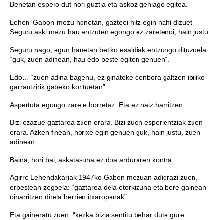
Benetan espero dut hori guztia eta askoz gehiago egitea.
Lehen ‘Gabon’ mezu honetan, gazteei hitz egin nahi dizuet.
Seguru aski mezu hau entzuten egongo ez zaretenoi, hain justu.
Seguru nago, egun hauetan betiko esaldiak entzungo dituzuela:
“guk, zuen adinean, hau edo beste egiten genuen”.
Edo… “zuen adina bagenu, ez ginateke denbora galtzen ibiliko
garrantzirik gabeko kontuetan”.
Aspertuta egongo zarete horretaz. Eta ez naiz harritzen.
Bizi ezazue gaztaroa zuen erara. Bizi zuen esperientziak zuen
erara. Azken finean, horixe egin genuen guk, hain justu, zuen
adinean.
Baina, hori bai, askatasuna ez doa arduraren kontra.
Agirre Lehendakariak 1947ko Gabon mezuan adierazi zuen,
erbestean zegoela: “gaztaroa dela etorkizuna eta bere gainean
oinarritzen direla herrien itxaropenak”.
Eta gaineratu zuen: “kezka bizia sentitu behar dute gure