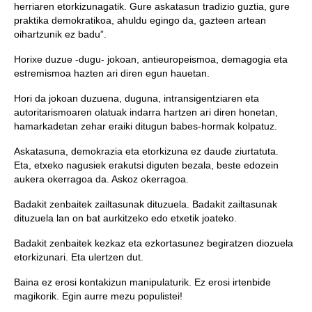
herriaren etorkizunagatik. Gure askatasun tradizio guztia, gure
praktika demokratikoa, ahuldu egingo da, gazteen artean
oihartzunik ez badu”.
Horixe duzue -dugu- jokoan, antieuropeismoa, demagogia eta
estremismoa hazten ari diren egun hauetan.
Hori da jokoan duzuena, duguna, intransigentziaren eta
autoritarismoaren olatuak indarra hartzen ari diren honetan,
hamarkadetan zehar eraiki ditugun babes-hormak kolpatuz.
Askatasuna, demokrazia eta etorkizuna ez daude ziurtatuta.
Eta, etxeko nagusiek erakutsi diguten bezala, beste edozein
aukera okerragoa da. Askoz okerragoa.
Badakit zenbaitek zailtasunak dituzuela. Badakit zailtasunak
dituzuela lan on bat aurkitzeko edo etxetik joateko.
Badakit zenbaitek kezkaz eta ezkortasunez begiratzen diozuela
etorkizunari. Eta ulertzen dut.
Baina ez erosi kontakizun manipulaturik. Ez erosi irtenbide
magikorik. Egin aurre mezu populistei!