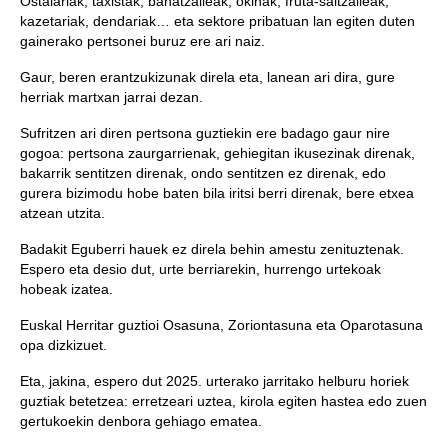
Ostalariak, taxistak, banatzaileak, okinak, fruta-saltzaileak,
kazetariak, dendariak… eta sektore pribatuan lan egiten duten
gainerako pertsonei buruz ere ari naiz.
Gaur, beren erantzukizunak direla eta, lanean ari dira, gure
herriak martxan jarrai dezan.
Sufritzen ari diren pertsona guztiekin ere badago gaur nire
gogoa: pertsona zaurgarrienak, gehiegitan ikusezinak direnak,
bakarrik sentitzen direnak, ondo sentitzen ez direnak, edo
gurera bizimodu hobe baten bila iritsi berri direnak, bere etxea
atzean utzita.
Badakit Eguberri hauek ez direla behin amestu zenituztenak.
Espero eta desio dut, urte berriarekin, hurrengo urtekoak
hobeak izatea.
Euskal Herritar guztioi Osasuna, Zoriontasuna eta Oparotasuna
opa dizkizuet.
Eta, jakina, espero dut 2025. urterako jarritako helburu horiek
guztiak betetzea: erretzeari uztea, kirola egiten hastea edo zuen
gertukoekin denbora gehiago ematea.