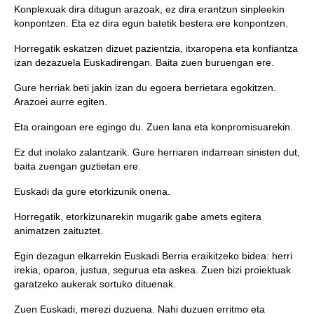
Konplexuak dira ditugun arazoak, ez dira erantzun sinpleekin
konpontzen. Eta ez dira egun batetik bestera ere konpontzen.
Horregatik eskatzen dizuet pazientzia, itxaropena eta konfiantza
izan dezazuela Euskadirengan. Baita zuen buruengan ere.
Gure herriak beti jakin izan du egoera berrietara egokitzen.
Arazoei aurre egiten.
Eta oraingoan ere egingo du. Zuen lana eta konpromisuarekin.
Ez dut inolako zalantzarik. Gure herriaren indarrean sinisten dut,
baita zuengan guztietan ere.
Euskadi da gure etorkizunik onena.
Horregatik, etorkizunarekin mugarik gabe amets egitera
animatzen zaituztet.
Egin dezagun elkarrekin Euskadi Berria eraikitzeko bidea: herri
irekia, oparoa, justua, segurua eta askea. Zuen bizi proiektuak
garatzeko aukerak sortuko dituenak.
Zuen Euskadi, merezi duzuena. Nahi duzuen erritmo eta