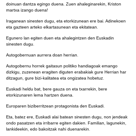
doinuan dantza egingo duena. Zuen ahaleginarekin, Kriston
martxa izango duena!
Iraganean sinesten dugu, eta etorkizunean ere bai. Adinekoen
eta gazteen arteko elkartasunean eta ekitatean.
Egunero lan egiten duen eta ahalegintzen den Euskadin
sinesten dugu.
Autogobernuan aurrera doan herrian.
Autogobernu horrek gaitasun politiko handiagoak emango
dizkigu, zuzenean eragiten diguten erabakiak gure Herrian har
ditzagun, gure bizi-kalitatea eta ongizatea hobetuz.
Euskadi heldu bat, bere gauza on eta txarrekin, bere
etorkizunaren lema hartzen duena.
Europaren biziberritzean protagonista den Euskadi.
Eta, batez ere, Euskadi alai batean sinesten dugu, non jendeak
ondo pasatzen eta irribarre egiten dakien. Familian, lagunekin,
lankideekin, edo bakoitzak nahi duenarekin.