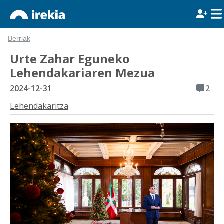
Berriak
Urte Zahar Eguneko
Lehendakariaren Mezua
2024-12-31
2
Lehendakaritza