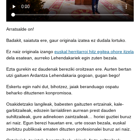
Arratsalde on!
Badakit, saiatuta ere, gaur originala izatea ez dudala lortuko.
Ez naiz originala izango
euskal herritarroi hitz egitea ohore itzela
dela esatean, aurreko Lehendakariek egin zuten bezala.
Ezta gurekin ez daudenak bereziki oroitzean ere. Aurten bertan
utzi gaituen Ardantza Lehendakaria gogoan, gugan bego!
Eskertu egin nahi dut, bihotzez, jaiak beranduago ospatu
beharko dituztenen konpromisoa.
Osakidetzako langileak, babesten gaituzten ertzainak, kale-
garbitzaileak, edozein larrialdiren aurrean prest dauden
suhiltzaileak, gure adinekoen zaintzaileak… horiei guztiei buruz
ari naiz. Egun berezi hauetan ere, urte osoan bezala, euskal
zerbitzu publikoak ematen dituzten profesionalei buruz ari naiz.