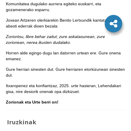
Komunitatea dugulako aurrera egiteko euskarri, eta
gozamenerako esparru.
Joxean Artzeren olerkiarekin Benito Lertxundik kantatzen duen
abesti ederrak dioen bezala:
Zoriontsu, libre behar zaitut; zure askatasunean, zure
zorionean, nerea ikusten dudalako.
Horren alde egingo dugu lan datorren urtean ere. Gure onena
emanez.
Gure herrian sinesten dut. Gure herriaren etorkizunean sinesten
dut.
Itxaropenez eta konfiantzaz, 2025. urte hasieran, Lehendakari
gisa, nire desiorik onenak opa dizkizuet:
Zorionak eta Urte berri on!
Iruzkinak