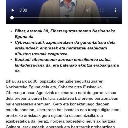
Bihar, azaroak 30, Zibersegurtasunaren Nazioarteko
Eguna da
Cyberzaintzatik azpimarratzen da garrantzitsua dela
erakundeek, enpresek eta herritarrek erabilgarri
dituzten tresnak ezagutzea
Euskadi zibererasoen aurrean erresilientea izatea
lankidetza-lana da, eta baterako ekintza erabakigarria
da
Bihar, azaroak 30, ospatuko den Zibersegurtasunaren
Nazioarteko Eguna dela eta, Cyberzaintza Euskadiko
Zibersegurtasun Agentziak azpimarratu nahi du garrantzitsua
dela prebentzioaren kultura sustatzea bai eremu pertsonalean
bai enpresaren eremuan. Gero eta konektatuago dagoen
mundu honetan, zibereraso bat jasateko edo tranpa digitaletan
erortzeko arriskuak gora egiten du esponentzialki, eta
ezinbestekoa da, beraz, norbera babesteko neurriak hartzea.
Gainera, erakundeek, enpresek eta herritarrek prebentzioan