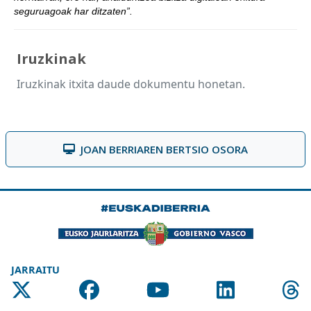
seguruagoak har ditzaten”.
Iruzkinak
Iruzkinak itxita daude dokumentu honetan.
JOAN BERRIAREN BERTSIO OSORA
JARRAITU