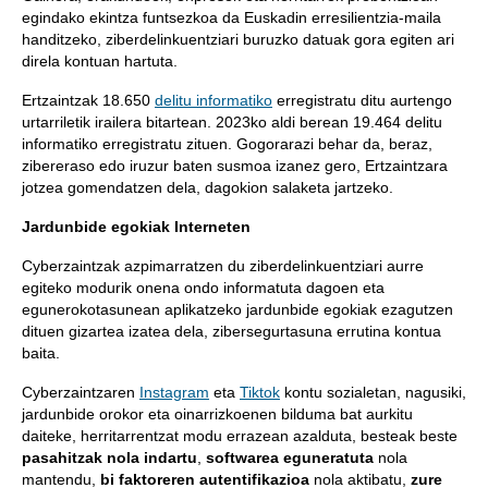
egindako ekintza funtsezkoa da Euskadin erresilientzia-maila
handitzeko, ziberdelinkuentziari buruzko datuak gora egiten ari
direla kontuan hartuta.
Ertzaintzak 18.650
delitu informatiko
erregistratu ditu aurtengo
urtarriletik irailera bitartean. 2023ko aldi berean 19.464 delitu
informatiko erregistratu zituen. Gogorarazi behar da, beraz,
zibereraso edo iruzur baten susmoa izanez gero, Ertzaintzara
jotzea gomendatzen dela, dagokion salaketa jartzeko.
Jardunbide egokiak Interneten
Cyberzaintzak azpimarratzen du ziberdelinkuentziari aurre
egiteko modurik onena ondo informatuta dagoen eta
egunerokotasunean aplikatzeko jardunbide egokiak ezagutzen
dituen gizartea izatea dela, zibersegurtasuna errutina kontua
baita.
Cyberzaintzaren
Instagram
eta
Tiktok
kontu sozialetan, nagusiki,
jardunbide orokor eta oinarrizkoenen bilduma bat aurkitu
daiteke, herritarrentzat modu errazean azalduta, besteak beste
pasahitzak nola indartu
,
softwarea eguneratuta
nola
mantendu,
bi faktoreren autentifikazioa
nola aktibatu,
zure