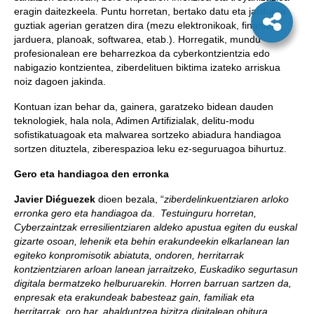
eragin daitezkeela. Puntu horretan, bertako datu eta jarduera
guztiak agerian geratzen dira (mezu elektronikoak, finantza-
jarduera, planoak, softwarea, etab.). Horregatik, mundu
profesionalean ere beharrezkoa da cyberkontzientzia edo
nabigazio kontzientea, ziberdelituen biktima izateko arriskua
noiz dagoen jakinda.
Kontuan izan behar da, gainera, garatzeko bidean dauden
teknologiek, hala nola, Adimen Artifizialak, delitu-modu
sofistikatuagoak eta malwarea sortzeko abiadura handiagoa
sortzen dituztela, ziberespazioa leku ez-seguruagoa bihurtuz.
Gero eta handiagoa den erronka
Javier Diéguezek
dioen bezala, “
ziberdelinkuentziaren arloko
erronka gero eta handiagoa da
.
Testuinguru horretan,
Cyberzaintzak erresilientziaren aldeko apustua egiten du euskal
gizarte osoan, lehenik eta behin erakundeekin elkarlanean lan
egiteko konpromisotik abiatuta, ondoren, herritarrak
kontzientziaren arloan lanean jarraitzeko, Euskadiko segurtasun
digitala bermatzeko helburuarekin.
Horren barruan sartzen da,
enpresak eta erakundeak babesteaz gain, familiak eta
herritarrak, oro har, ahalduntzea bizitza digitalean ohitura