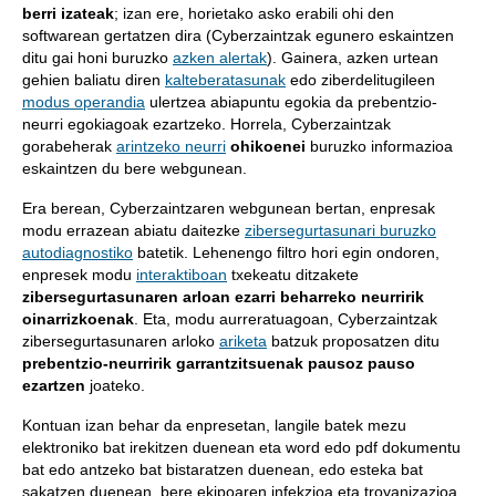
berri izateak
; izan ere, horietako asko erabili ohi den
softwarean gertatzen dira (Cyberzaintzak egunero eskaintzen
ditu gai honi buruzko
azken alertak
). Gainera, azken urtean
gehien baliatu diren
kalteberatasunak
edo ziberdelitugileen
modus operandia
ulertzea abiapuntu egokia da prebentzio-
neurri egokiagoak ezartzeko. Horrela, Cyberzaintzak
gorabeherak
arintzeko neurri
ohikoenei
buruzko informazioa
eskaintzen du bere webgunean.
Era berean, Cyberzaintzaren webgunean bertan, enpresak
modu errazean abiatu daitezke
zibersegurtasunari buruzko
autodiagnostiko
batetik. Lehenengo filtro hori egin ondoren,
enpresek modu
interaktiboan
txekeatu ditzakete
zibersegurtasunaren arloan ezarri beharreko neurririk
oinarrizkoenak
. Eta, modu aurreratuagoan, Cyberzaintzak
zibersegurtasunaren arloko
ariketa
batzuk proposatzen ditu
prebentzio-neurririk garrantzitsuenak pausoz pauso
ezartzen
joateko.
Kontuan izan behar da enpresetan, langile batek mezu
elektroniko bat irekitzen duenean eta word edo pdf dokumentu
bat edo antzeko bat bistaratzen duenean, edo esteka bat
sakatzen duenean, bere ekipoaren infekzioa eta troyanizazioa