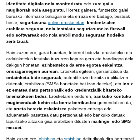
identitate digitala nola monitorizatu
edo
zure gailu
mugikorrak nola aseguratu.
Horrez gainera, funtsezko gaiei
buruzko informazio baliagarria eta erraza ere badago, besteak
beste,
segurtasuna
online erosketetan
,
kredentzialen
erabilera segurua
,
nola instalatu segurtasuneko firewall
edo softwareak
edo nola erabili
modu seguruan hodeiko
zerbitzuak
.
Hain zuzen ere, garai hauetan, Internet bidezko erosketekin eta
ordainketekin lotutako iruzurren kopura gero eta handiagoa dela
dakigun honetan, ezinbestekoa da
erne egotea eskaintza
onuragarriegien aurrean
. Erosketa egitean, garrantzitsua da
ordainketa-bide seguruak
, autentifikazio bikoitza inplikatzen
dutenak, erabiltzea (SMSa horietako bat izan daiteke), eta
inoiz
ez ematea datu pertsonalik edo kredentzialik bitarteko
telematikoen bidez
. Erosketaren ondoren,
bankuko kontuko
mugimenduak behin eta berriz berrikustea
gomendatzen da,
eta
arreta berezia eskaintzea
paketeen entrega edo
aduanetatik pasatzea datu pertsonalak edo bankuko datuak
lapurtzeko aitzakia gisa erabiltzen dituzten
mailingei edo SMS
mezuei.
Hain zuzen ere,
phishing
eta
smishing
deiturikoak dira herritarrei