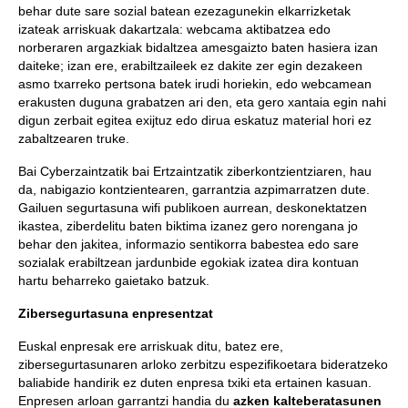
behar dute sare sozial batean ezezagunekin elkarrizketak
izateak arriskuak dakartzala: webcama aktibatzea edo
norberaren argazkiak bidaltzea amesgaizto baten hasiera izan
daiteke; izan ere, erabiltzaileek ez dakite zer egin dezakeen
asmo txarreko pertsona batek irudi horiekin, edo webcamean
erakusten duguna grabatzen ari den, eta gero xantaia egin nahi
digun zerbait egitea exijtuz edo dirua eskatuz material hori ez
zabaltzearen truke.
Bai Cyberzaintzatik bai Ertzaintzatik ziberkontzientziaren, hau
da, nabigazio kontzientearen, garrantzia azpimarratzen dute.
Gailuen segurtasuna wifi publikoen aurrean, deskonektatzen
ikastea, ziberdelitu baten biktima izanez gero norengana jo
behar den jakitea, informazio sentikorra babestea edo sare
sozialak erabiltzean jardunbide egokiak izatea dira kontuan
hartu beharreko gaietako batzuk.
Zibersegurtasuna enpresentzat
Euskal enpresak ere arriskuak ditu, batez ere,
zibersegurtasunaren arloko zerbitzu espezifikoetara bideratzeko
baliabide handirik ez duten enpresa txiki eta ertainen kasuan.
Enpresen arloan garrantzi handia du
azken kalteberatasunen