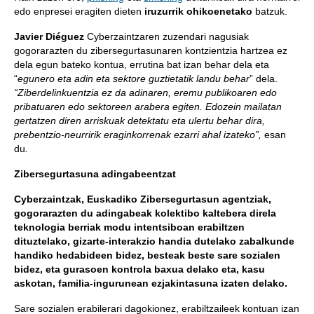
edo enpresei eragiten dieten
iruzurrik ohikoenetako
batzuk.
Javier Diéguez
Cyberzaintzaren zuzendari nagusiak
gogorarazten du zibersegurtasunaren kontzientzia hartzea ez
dela egun bateko kontua, errutina bat izan behar dela eta
“
egunero eta adin eta sektore guztietatik landu behar
” dela.
“Ziberdelinkuentzia ez da adinaren, eremu publikoaren edo
pribatuaren edo sektoreen arabera egiten.
Edozein mailatan
gertatzen diren arriskuak detektatu eta ulertu behar dira,
prebentzio-neurririk eraginkorrenak ezarri ahal izateko”,
esan
du
.
Zibersegurtasuna adingabeentzat
Cyberzaintzak, Euskadiko Zibersegurtasun agentziak,
gogorarazten du adingabeak kolektibo kaltebera direla
teknologia berriak modu intentsiboan erabiltzen
dituztelako, gizarte-interakzio handia dutelako zabalkunde
handiko hedabideen bidez, besteak beste sare sozialen
bidez, eta gurasoen kontrola baxua delako eta, kasu
askotan, familia-ingurunean ezjakintasuna izaten delako.
Sare sozialen erabilerari dagokionez, erabiltzaileek kontuan izan