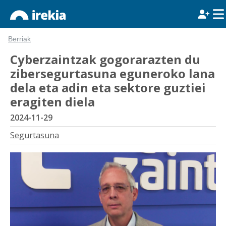
Berriak
Cyberzaintzak gogorarazten du
zibersegurtasuna eguneroko lana
dela eta adin eta sektore guztiei
eragiten diela
2024-11-29
Segurtasuna