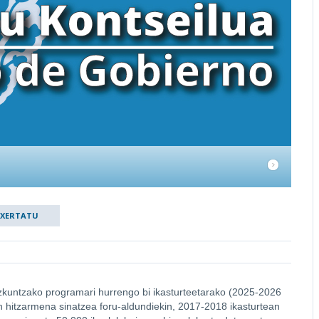
TXERTATU
zkuntzako programari hurrengo bi ikasturteetarako (2025-2026
 hitzarmena sinatzea foru-aldundiekin, 2017-2018 ikasturtean