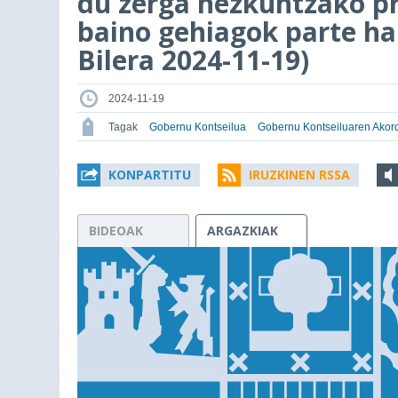
du zerga hezkuntzako pr
baino gehiagok parte h
Bilera 2024-11-19)
2024-11-19
Tagak
Gobernu Kontseilua
Gobernu Kontseiluaren Akor
KONPARTITU
IRUZKINEN RSSA
BIDEOAK
ARGAZKIAK