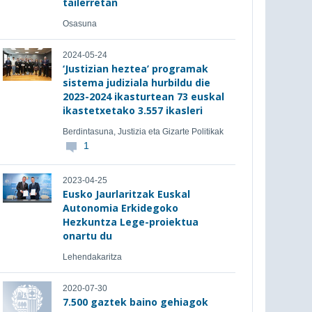
tailerretan
Osasuna
2024-05-24
‘Justizian heztea’ programak
sistema judiziala hurbildu die
2023-2024 ikasturtean 73 euskal
ikastetxetako 3.557 ikasleri
Berdintasuna, Justizia eta Gizarte Politikak
1
2023-04-25
Eusko Jaurlaritzak Euskal
Autonomia Erkidegoko
Hezkuntza Lege-proiektua
onartu du
Lehendakaritza
2020-07-30
7.500 gaztek baino gehiagok