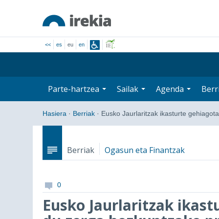
<<
es
eu
en
Parte-hartzea
Sailak
Agenda
Berr
Hasiera
·
Berriak
·
Eusko Jaurlaritzak ikasturte gehiago
Berriak
Ogasun eta Finantzak
0
Eusko Jaurlaritzak ikas