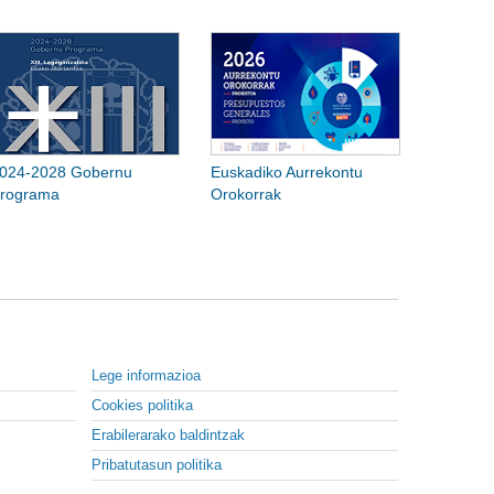
024-2028 Gobernu
Euskadiko Aurrekontu
rograma
Orokorrak
Lege informazioa
Cookies politika
Erabilerarako baldintzak
Pribatutasun politika