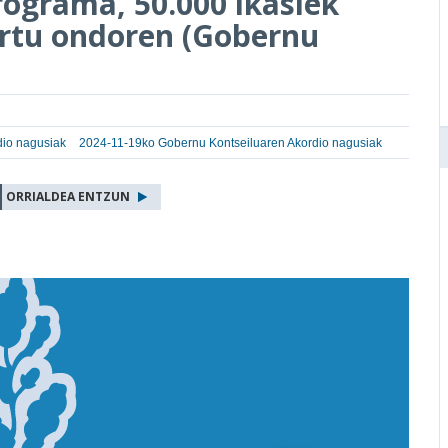
ograma, 50.000 ikaslek
artu ondoren (Gobernu
dio nagusiak
2024-11-19ko Gobernu Kontseiluaren Akordio nagusiak
ORRIALDEA ENTZUN