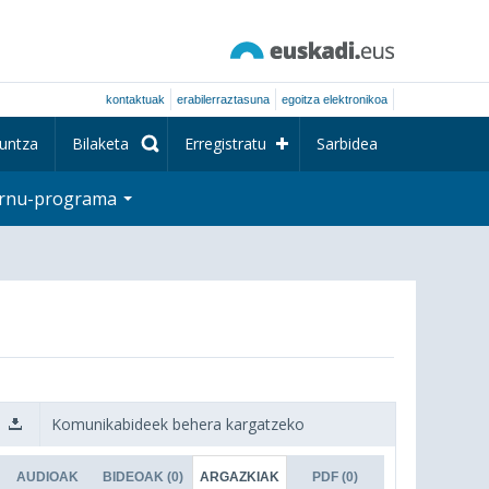
kontaktuak
erabilerraztasuna
egoitza elektronikoa
untza
Bilaketa
Erregistratu
Sarbidea
rnu-programa
Komunikabideek behera kargatzeko
AUDIOAK
BIDEOAK
(0)
ARGAZKIAK
PDF
(0)