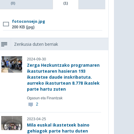
(0)
(1)
fotoconsejo.jpg
200 KB (jpg)
Zerikusia duten berriak
2024-09-30
Zerga Hezkuntzako programaren
ikasturtearen hasieran 193
ikastetxe daude inskribatuta.
aurreko ikasturtean 8.778 ikaslek
parte hartu zuten
Ogasun eta Finantzak
2
2023-04-25
Mila euskal ikastetxek baino
gehiagok parte hartu duten