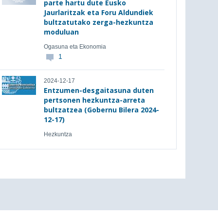
parte hartu dute Eusko
Jaurlaritzak eta Foru Aldundiek
bultzatutako zerga-hezkuntza
moduluan
Ogasuna eta Ekonomia
1
2024-12-17
Entzumen-desgaitasuna duten
pertsonen hezkuntza-arreta
bultzatzea (Gobernu Bilera 2024-
12-17)
Hezkuntza