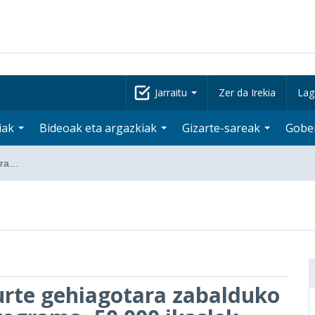
Jarraitu
Zer da Irekia
Lag
iak
Bideoak eta argazkiak
Gizarte-sareak
Gobe
tara…
turte gehiagotara zabalduko