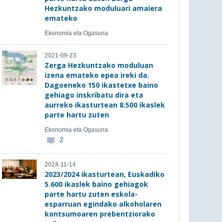
Hezkuntzako moduluari amaiera
emateko
Ekonomia eta Ogasuna
2021-09-23
Zerga Hezkuntzako moduluan
izena emateko epea ireki da.
Dagoeneko 150 ikastetxe baino
gehiago inskribatu dira eta
aurreko ikasturtean 8.500 ikaslek
parte hartu zuten
Ekonomia eta Ogasuna
2
2024-11-14
2023/2024 ikasturtean, Euskadiko
5.600 ikaslek baino gehiagok
parte hartu zuten eskola-
esparruan egindako alkoholaren
kontsumoaren prebentziorako