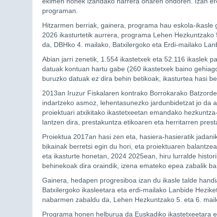
ekimen honek izandako harrera onaren ondoren. Izan ere,
programan.
Hitzarmen berriak, gainera, programa hau eskola-ikasle g
2026 ikasturtetik aurrera, programa Lehen Hezkuntzako 5
da, DBHko 4. mailako, Batxilergoko eta Erdi-mailako Lanb
Abian jarri zenetik, 1.554 ikastetxek eta 52.116 ikaslek
datuak kontuan hartu gabe (260 ikastetxek baino gehiago
buruzko datuak ez dira behin betikoak, ikasturtea hasi b
2013an Iruzur Fiskalaren kontrako Borrokarako Batzordea s
indartzeko asmoz, lehentasunezko jardunbidetzat jo da a
proiektuari atxikitako ikastetxeetan emandako hezkuntza
lantzen dira, prestakuntza etikoaren eta herritarren prest
Proiektua 2017an hasi zen eta, hasiera-hasieratik jadani
bikainak berretsi egin du hori, eta proiektuaren balantzea
eta ikasturte honetan, 2024 2025ean, hiru lurralde histor
behinekoak dira oraindik, izena emateko epea zabalik ba
Gainera, hedapen progresiboa izan du ikasle talde hand
Batxilergoko ikasleetara eta erdi-mailako Lanbide Heziket
nabarmen zabaldu da, Lehen Hezkuntzako 5. eta 6. mailet
Programa honen helburua da Euskadiko ikastetxeetara er