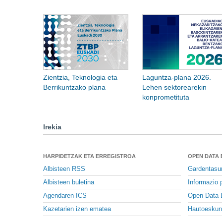
Zientzia, Teknologia eta
Laguntza-plana 2026.
Berrikuntzako plana
Lehen sektorearekin
konprometituta
Irekia
HARPIDETZAK ETA ERREGISTROA
OPEN DATA
Albisteen RSS
Gardentasu
Albisteen buletina
Informazio p
Agendaren ICS
Open Data 
Kazetarien izen ematea
Hautoeskun