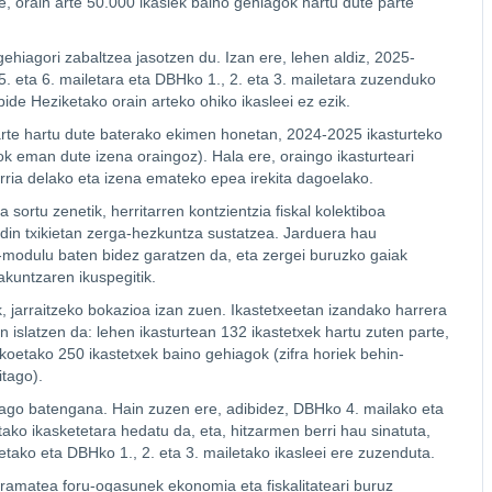
 orain arte 50.000 ikaslek baino gehiagok hartu dute parte
ehiagori zabaltzea jasotzen du. Izan ere, lehen aldiz, 2025-
. eta 6. mailetara eta DBHko 1., 2. eta 3. mailetara zuzenduko
ide Heziketako orain arteko ohiko ikasleei ez ezik.
 parte hartu dute baterako ekimen honetan, 2024-2025 ikasturteko
k eman dute izena oraingoz). Hala ere, oraingo ikasturteari
erria delako eta izena emateko epea irekita dagoelako.
ortu zenetik, herritarren kontzientzia fiskal kolektiboa
din txikietan zerga-hezkuntza sustatzea. Jarduera hau
-modulu baten bidez garatzen da, eta zergei buruzko gaiak
akuntzaren ikuspegitik.
k, jarraitzeko bokazioa izan zuen. Ikastetxeetan izandako harrera
n islatzen da: lehen ikasturtean 132 ikastetxek hartu zuten parte,
ikoetako 250 ikastetxek baino gehiagok (zifra horiek behin-
itago).
iago batengana. Hain zuzen ere, adibidez, DBHko 4. mailako eta
ako ikasketetara hedatu da, eta, hitzarmen berri hau sinatuta,
ako eta DBHko 1., 2. eta 3. mailetako ikasleei ere zuzenduta.
amatea foru-ogasunek ekonomia eta fiskalitateari buruz