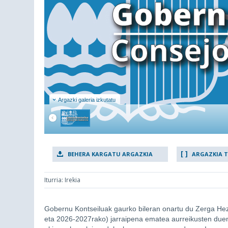
Argazki galeria izkutatu
BEHERA KARGATU ARGAZKIA
ARGAZKIA 
Iturria: Irekia
Gobernu Kontseiluak gaurko bileran onartu du Zerga He
eta 2026-2027rako) jarraipena ematea aurreikusten duen