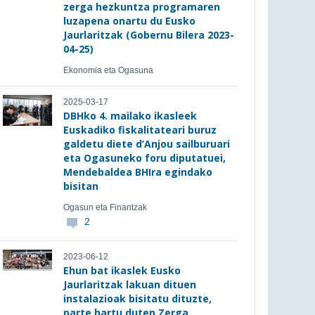
zerga hezkuntza programaren
luzapena onartu du Eusko
Jaurlaritzak (Gobernu Bilera 2023-
04-25)
Ekonomia eta Ogasuna
2025-03-17
DBHko 4. mailako ikasleek
Euskadiko fiskalitateari buruz
galdetu diete d’Anjou sailburuari
eta Ogasuneko foru diputatuei,
Mendebaldea BHIra egindako
bisitan
Ogasun eta Finantzak
2
2023-06-12
Ehun bat ikaslek Eusko
Jaurlaritzak lakuan dituen
instalazioak bisitatu dituzte,
parte hartu duten Zerga