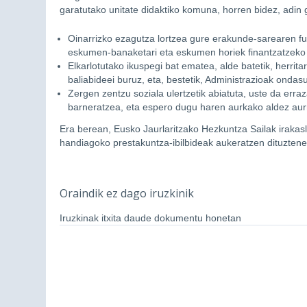
garatutako unitate didaktiko komuna, horren bidez, adin g
Oinarrizko ezagutza lortzea gure erakunde-sarearen fu
eskumen-banaketari eta eskumen horiek finantzatzeko
Elkarlotutako ikuspegi bat ematea, alde batetik, herrita
baliabideei buruz, eta, bestetik, Administrazioak ondasu
Zergen zentzu soziala ulertzetik abiatuta, uste da erra
barneratzea, eta espero dugu haren aurkako aldez aurr
Era berean, Eusko Jaurlaritzako Hezkuntza Sailak irakas
handiagoko prestakuntza-ibilbideak aukeratzen dituztene
Oraindik ez dago iruzkinik
Iruzkinak itxita daude dokumentu honetan