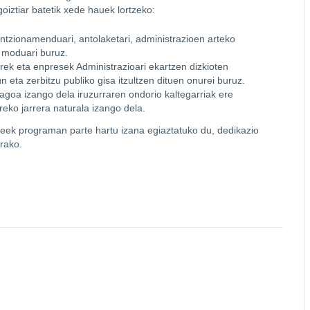
oiztiar batetik xede hauek lortzeko:
ntzionamenduari, antolaketari, administrazioen arteko
 moduari buruz.
rrek eta enpresek Administrazioari ekartzen dizkioten
n eta zerbitzu publiko gisa itzultzen dituen onurei buruz.
zagoa izango dela iruzurraren ondorio kaltegarriak ere
eko jarrera naturala izango dela.
leek programan parte hartu izana egiaztatuko du, dedikazio
rako.