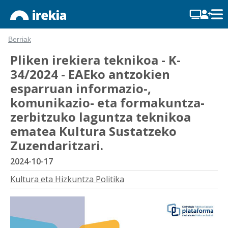
Berriak
Pliken irekiera teknikoa - K-
34/2024 - EAEko antzokien
esparruan informazio-,
komunikazio- eta formakuntza-
zerbitzuko laguntza teknikoa
ematea Kultura Sustatzeko
Zuzendaritzari.
2024-10-17
Kultura eta Hizkuntza Politika