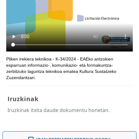
Pliken irekiera teknikoa - K-34/2024 - EAEko antzokien
esparruan informazio-, komunikazio- eta formakuntza-
zerbitzuko laguntza teknikoa ematea Kultura Sustatzeko
Zuzendaritzari.
Iruzkinak
Iruzkinak itxita daude dokumentu honetan.