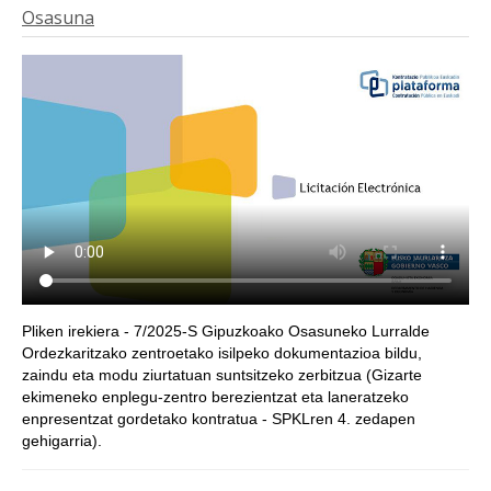
Osasuna
Pliken irekiera - 7/2025-S Gipuzkoako Osasuneko Lurralde
Ordezkaritzako zentroetako isilpeko dokumentazioa bildu,
zaindu eta modu ziurtatuan suntsitzeko zerbitzua (Gizarte
ekimeneko enplegu-zentro berezientzat eta laneratzeko
enpresentzat gordetako kontratua - SPKLren 4. zedapen
gehigarria).