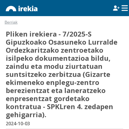
Berriak
Pliken irekiera - 7/2025-S
Gipuzkoako Osasuneko Lurralde
Ordezkaritzako zentroetako
isilpeko dokumentazioa bildu,
zaindu eta modu ziurtatuan
suntsitzeko zerbitzua (Gizarte
ekimeneko enplegu-zentro
berezientzat eta laneratzeko
enpresentzat gordetako
kontratua - SPKLren 4. zedapen
gehigarria).
2024-10-03