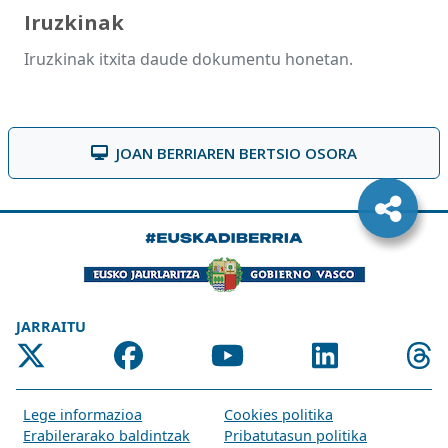
Iruzkinak
Iruzkinak itxita daude dokumentu honetan.
JOAN BERRIAREN BERTSIO OSORA
JARRAITU
Lege informazioa
Cookies politika
Erabilerarako baldintzak
Pribatutasun politika