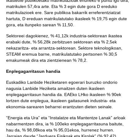
Ikastetxe publikoetako matrikulazioak ehuneko 6 puntu igo dira,
matrikulen 57,4ra arte. Eta % 3 egin dute gora D ereduko
matrikulazioek ere. Sare publikoa bakarrik erreferentziatzat
hartuta, D ereduan matrikulatutako ikasleek % 19,75 egin dute
gora, eta itunpeko sarean % 11,50.
Sektoreei dagokienez, % 41,12k industria-sektorean ikastea
erabaki dute, % 56,28k zerbitzuen sektorean eta % 2,5ek
nekazaritza- eta arrantza-sektorean. Sektore teknologikoan,
STEAM eremua barne, matrikulatutako pertsonen % 30,5
emakumeak dira eta zientzienean % 78,2.
Enplegagarritasun handia
Euskadiko Lanbide Heziketaren egoerari buruzko ondorio
nagusia Lanbide Heziketa amaitzen duten ikasleen
enplegagarritasun handia da. EAEko LHko ikasleen % 90ek
lortzen dute enplegua, ikasleen gaitasunek industria- eta
ekonomia-sarearen beharrei erantzuten dieten seinale.
“Energia eta Ura” eta “Instalatze eta Mantentze Lanak” arloak
nabarmentzen dira, ia % 100eko enplegagarritasuna baitute,
hau da, % 98,08koa eta % 95,01ekoa, hurrenez hurren.
Jarraian daude “Jarduera Fisikoak eta Kirolak” (% 92,42),