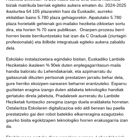
biziak matrikula berriak egiteko aukera ematen du. 2024-2025
ikasturtea 64.105 plazarekin hasi da Euskadin, aurreko
ekitaldian baino 5.780 plaza gehiagorekin. Aipatutako 5.780
plaza horietatik gehienak goi-mailako heziketa-zikloetan sortu
dira, eta horien % 70 sare publikoan. Onarpen-prozesu berri
horren beste berrikuntzetako bat izan da C Graduak (ziurtagiri
profesionalak) eta ibilbide integratuak egiteko aukera zabaldu
dela.
Eskolako instalazioetara egindako bisitan, Euskadiko Lanbide
Heziketako ikasleen % 90ek duten enplegagarritasun-maila
handia baloratu du Lehendakariak, eta azpimarratu du
gaitasunak dituzten pertsonak prestatzen jarraitu behar dela,
gure herriko ekoizpen-sarearen beharrei erantzuteko. Esparru
guztietan eragina izango duten aldaketa teknologiko handiak
gertatuko direla jabetuta, Pradalesek aurreratu du Lanbide
Heziketak funtsezko zeregina izango duela eraldaketa horretan.
Ostalaritza Eskolaren digitalizazioa edo aldi berean lau paella
prestatzeko gai den robot batekiko elkarreragina ezagutzeko
gaurko bisita egokitzapen teknologiko horren erakusgarria izan
da.