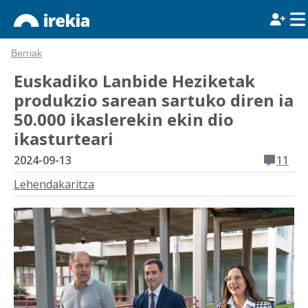
Berriak
Euskadiko Lanbide Heziketak
produkzio sarean sartuko diren ia
50.000 ikaslerekin ekin dio
ikasturteari
2024-09-13
11
Lehendakaritza