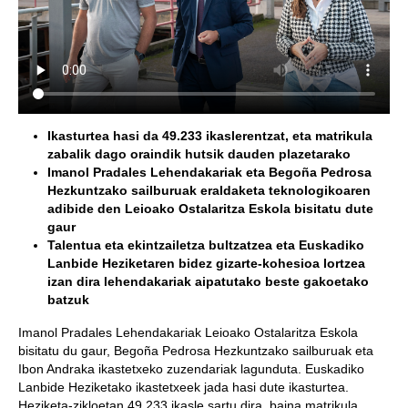
Ikasturtea hasi da 49.233 ikaslerentzat, eta matrikula
zabalik dago oraindik hutsik dauden plazetarako
Imanol Pradales Lehendakariak eta Begoña Pedrosa
Hezkuntzako sailburuak eraldaketa teknologikoaren
adibide den Leioako Ostalaritza Eskola bisitatu dute
gaur
Talentua eta ekintzailetza bultzatzea eta Euskadiko
Lanbide Heziketaren bidez gizarte-kohesioa lortzea
izan dira lehendakariak aipatutako beste gakoetako
batzuk
Imanol Pradales Lehendakariak Leioako Ostalaritza Eskola
bisitatu du gaur, Begoña Pedrosa Hezkuntzako sailburuak eta
Ibon Andraka ikastetxeko zuzendariak lagunduta. Euskadiko
Lanbide Heziketako ikastetxeek jada hasi dute ikasturtea.
Heziketa-zikloetan 49.233 ikasle sartu dira, baina matrikula