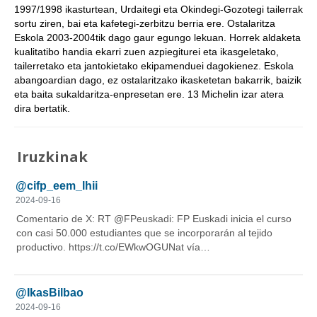
1997/1998 ikasturtean, Urdaitegi eta Okindegi-Gozotegi tailerrak
sortu ziren, bai eta kafetegi-zerbitzu berria ere. Ostalaritza
Eskola 2003-2004tik dago gaur egungo lekuan. Horrek aldaketa
kualitatibo handia ekarri zuen azpiegiturei eta ikasgeletako,
tailerretako eta jantokietako ekipamenduei dagokienez. Eskola
abangoardian dago, ez ostalaritzako ikasketetan bakarrik, baizik
eta baita sukaldaritza-enpresetan ere. 13 Michelin izar atera
dira bertatik.
Iruzkinak