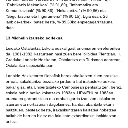
“Fabrikazio Mekanikoa” (% 91,89), “Informatika eta
Komunikazioak” (% 90,86), “Nekazaritza” (% 90,86) eta
“Segurtasuna eta Ingurumena” (% 90,15). Egia esan, 26
lanbide-arloek, batez beste, % 89,60ko enplegagarritasuna
dute.
13 Michelin izarreko sorlekua
Leioako Ostalaritza Eskola euskal gastronomiaren erreferentea
da. 1981-1982 ikasturtean hasi zuen bere ibilbidea Plentzian, II.
Graduko Lanbide Heziketan, Ostalaritza eta Turismoa adarrean,
Ostalaritza espezialitatean.
Lanbide Heziketaren filosofiak berak aholkatzen zuen praktika
erreala sukaldaritza bezalako jarduera bat irakasteko aukera
bakar gisa, eta Unibertsitateko Campusean pentsatu zen, beraz,
eskola behin betiko kokatzeko 1983an. UPV/EHUra 1983an
eramatea garrantzitsua eta erabakigarria izan zen eskolaren
izaerari eta nortasunari dagokienez, hanbat abantaila ekarri
baitzituen, besteak beste, irakaskuntzaren kalitatea hobetzea
baliabide berrien bidez eta fakultate ezberdinekin lankidetzan
arituz.