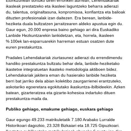
Etorkizunean sortuko diren erronken aurrean, Lehendakariak
ikasleak prestatzeko eta ikasleei laguntzeko beharra adierazi
du, talentua, originaltasuna, konpromisoa, konfiantza eta balioak
dituzten profesionalak izan daitezen. Era berean, lanbide-
heziketa duala bultzatzen jarraitzearen aldeko apustua egin du.
Gaur egun, 20.000 enpresa baino gehiago ari dira Euskadiko
Lanbide Hezkuntzarekin lankidetzan, eta, horrela, ikasleen
% 100ek lan-esparruarekin harreman estuan osatzen dute
euren prestakuntza.
Pradales Lehendakariak ziurtasunez adierazi du errendimendu
handiko prestakuntza bultzatu behar dela, lanbide-heziketako
ikastetxe integratuetan ikasteko metodologia aktiboen bidez.
Lehendakariak jakitera eman du hasierako lanbide heziketa
berri bat jarriko dela abian kolektibo zaurgarrienei erantzuteko,
askotariko egoeretara egokitutako ikaskuntza-ibilbideekin. Azken
batean, gizarteratzea eta gizarte-kohesioa indartuko dituen
prestakuntza-maila da.
Publiko gehiago, emakume gehiago, euskara gehiago
Gaur egungo 49.233 matrikuletatik 7.180 Arabako Lurralde
Historikoari dagozkio, 23.328 Bizkaiari eta 18.725 Gipuzkoari.