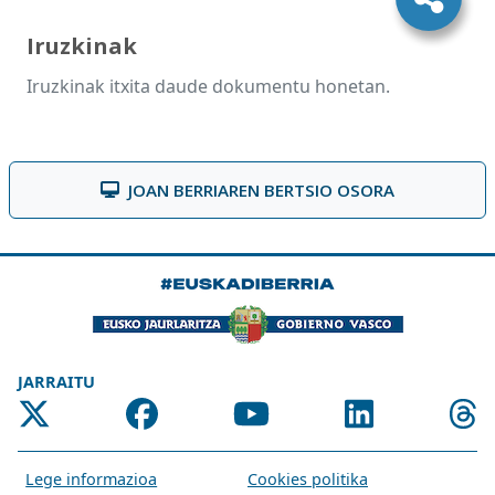
Iruzkinak
Iruzkinak itxita daude dokumentu honetan.
JOAN BERRIAREN BERTSIO OSORA
JARRAITU
Lege informazioa
Cookies politika