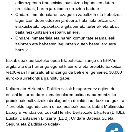
adierazpenen transmisioa sustatzen laguntzen duten
proiektuak, haren jarraipena errazten badute.
Ondare immaterialaren ezagutza zabaltzen eta hobetzen
laguntzen duen edozein jarduera, hala nola biltzarrak,
erakusketak, topaketak, argitalpenak, tailerrak eta abar,
baita hezkuntzaren esparruan ere.
Ondare immateriala eta haren komunitate eramaileak
zaintzen eta babesten laguntzen duten beste jarduera
batzuk.
Eskabideak aurkezteko epea hilabetekoa izango da EHAAn
argitaratu eta hurrengo egunetik aurrera eta proiektu bakoitza
%100-ean finantzatu ahal izango da beti ere, gehienez 30.000
euroko aurrekontua gainditu gabe.
Kultura eta Hizkuntza Politika sailak hirugarrenez egiten du
euskal kultur-ondare immaterialaren balioa nabarmentzeko
proiektuak bultzatzeko dirulaguntza deialdi hau. Iazkoan guztira
7 proiektu lagundu ziren diruz, besteak beste: Labrit Multimedia,
Labayru Fundazioa, Euskal Herriko Bertsozale Elkartea (EHBE),
Euskal Dantzarien Biltzarra (EDB), Ondare Babesa SL eta
Segura eta Zaldibiako udalak.