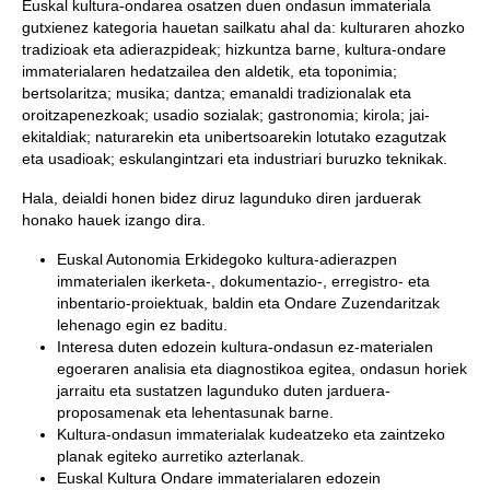
Euskal kultura-ondarea osatzen duen ondasun immateriala
gutxienez kategoria hauetan sailkatu ahal da: kulturaren ahozko
tradizioak eta adierazpideak; hizkuntza barne, kultura-ondare
immaterialaren hedatzailea den aldetik, eta toponimia;
bertsolaritza; musika; dantza; emanaldi tradizionalak eta
oroitzapenezkoak; usadio sozialak; gastronomia; kirola; jai-
ekitaldiak; naturarekin eta unibertsoarekin lotutako ezagutzak
eta usadioak; eskulangintzari eta industriari buruzko teknikak.
Hala, deialdi honen bidez diruz lagunduko diren jarduerak
honako hauek izango dira.
Euskal Autonomia Erkidegoko kultura-adierazpen
immaterialen ikerketa-, dokumentazio-, erregistro- eta
inbentario-proiektuak, baldin eta Ondare Zuzendaritzak
lehenago egin ez baditu.
Interesa duten edozein kultura-ondasun ez-materialen
egoeraren analisia eta diagnostikoa egitea, ondasun horiek
jarraitu eta sustatzen lagunduko duten jarduera-
proposamenak eta lehentasunak barne.
Kultura-ondasun immaterialak kudeatzeko eta zaintzeko
planak egiteko aurretiko azterlanak.
Euskal Kultura Ondare immaterialaren edozein