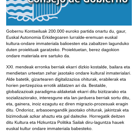
Gobernu Kontseiluak 200.000 euroko partida onartu du, gaur,
Euskal Autonomia Erkidegoaren lurralde-eremuan euskal
kultura-ondare immateriala balioesten eta zabaltzen lagunduko
duten proiektuak garatzeko. Proiektuetan, berez dagokion
ondare materiala ere sartuko da.
XXI. mendeak erronka berriak ekarri dizkio kostalde, bailara eta
mendietan urteetan zehar jasotako ondare kultural inmaterialari.
Alde batetik, gizartearen digitalizazioa ohiturak, erabilerak eta
horien pertzepzioa errotik aldatzen ari da. Bestalde,
globalizazioak paradigma-aldaketak ekarri ditu bizitzarako eta
sozializaziorako, interesgune eta lan-jarduera berriak sortu ditu,
eta, gainera, inoiz ezagutu ez diren migrazio-prozesuak eragin
ditu. Ondorioz, arbasoengandik jasotako ohiturak, jakintzak eta
bizimoduak azkar ahaztu eta gal daitezke. Horregatik deitzen
ditu Kultura eta Hizkuntza Politika Sailak diru-laguntza hauek
euskal kultur ondare immateriala babesteko.