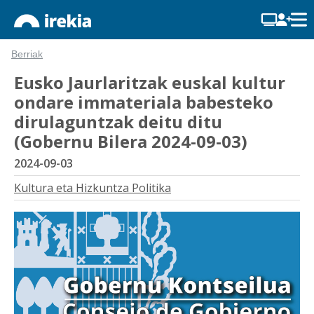
Berriak
Eusko Jaurlaritzak euskal kultur
ondare immateriala babesteko
dirulaguntzak deitu ditu
(Gobernu Bilera 2024-09-03)
2024-09-03
Kultura eta Hizkuntza Politika