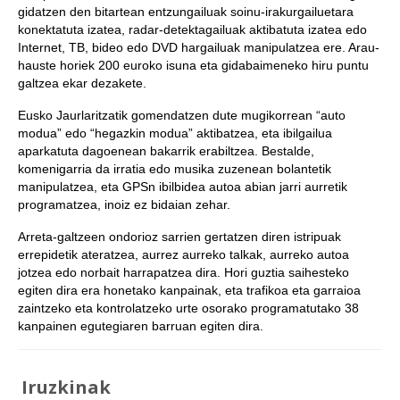
gidatzen den bitartean entzungailuak soinu-irakurgailuetara
konektatuta izatea, radar-detektagailuak aktibatuta izatea edo
Internet, TB, bideo edo DVD hargailuak manipulatzea ere. Arau-
hauste horiek 200 euroko isuna eta gidabaimeneko hiru puntu
galtzea ekar dezakete.
Eusko Jaurlaritzatik gomendatzen dute mugikorrean “auto
modua” edo “hegazkin modua” aktibatzea, eta ibilgailua
aparkatuta dagoenean bakarrik erabiltzea. Bestalde,
komenigarria da irratia edo musika zuzenean bolantetik
manipulatzea, eta GPSn ibilbidea autoa abian jarri aurretik
programatzea, inoiz ez bidaian zehar.
Arreta-galtzeen ondorioz sarrien gertatzen diren istripuak
errepidetik ateratzea, aurrez aurreko talkak, aurreko autoa
jotzea edo norbait harrapatzea dira. Hori guztia saihesteko
egiten dira era honetako kanpainak, eta trafikoa eta garraioa
zaintzeko eta kontrolatzeko urte osorako programatutako 38
kanpainen egutegiaren barruan egiten dira.
Iruzkinak