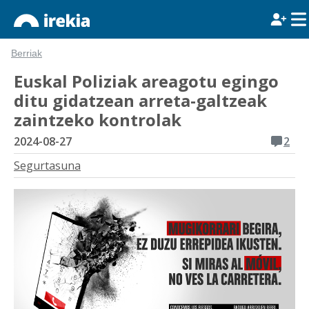
Berriak
Euskal Poliziak areagotu egingo
ditu gidatzean arreta-galtzeak
zaintzeko kontrolak
2024-08-27
2
Segurtasuna