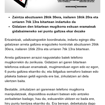
Zaintza abuztuaren 26tik 30era, irailaren 16tik 20ra eta
urriaren 7tik 13ra bitartean indartuko da
Gidatzen den bitartean mugikorra eskuan eramateak
gidabaimeneko sei puntu galtzea ekar dezake
Ertzaintzak, udaltzaingoekin koordinatuta, indartu egingo ditu
gidatzean arreta galtzea eragozteko kontrolak abuztuaren 26tik
30era, irailaren 16tik 20ra eta urriaren 7tik 13ra bitartean.
Arreta galtzearen arrazoi nagusietako batek telefono
mugikorrekin du zerikusia. Gidatzen ari garen bitartean
telefonoa eskuan eramateak, mugimenduan egon edo ez egon,
6 puntu galtzea ekarriko du; eta ibilgailua semaforo batean edo
pilaketa batean geldi egonda ere bai, zirkulatzen ari dela
ulertzen baita.
Bestalde, zirkulatzen ari garenean telefono mugikorra
manipulatzeak, dispositiboa euskarri batean edo antzeko
zerbaitetan badago, hau da, eskuarekin ukitzen ez bada ere,
hiru puntu kentzea ekarriko du. Era berean, debekatuta dago