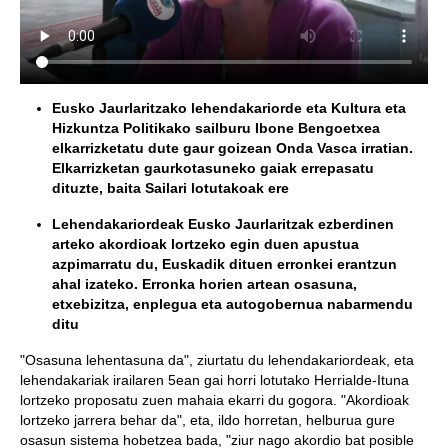
Eusko Jaurlaritzako lehendakariorde eta Kultura eta
Hizkuntza Politikako sailburu Ibone Bengoetxea
elkarrizketatu dute gaur goizean Onda Vasca irratian.
Elkarrizketan gaurkotasuneko gaiak errepasatu
dituzte, baita Sailari lotutakoak ere
Lehendakariordeak Eusko Jaurlaritzak ezberdinen
arteko akordioak lortzeko egin duen apustua
azpimarratu du, Euskadik dituen erronkei erantzun
ahal izateko. Erronka horien artean osasuna,
etxebizitza, enplegua eta autogobernua nabarmendu
ditu
"Osasuna lehentasuna da", ziurtatu du lehendakariordeak, eta
lehendakariak irailaren 5ean gai horri lotutako Herrialde-Ituna
lortzeko proposatu zuen mahaia ekarri du gogora. "Akordioak
lortzeko jarrera behar da", eta, ildo horretan, helburua gure
osasun sistema hobetzea bada, "ziur nago akordio bat posible