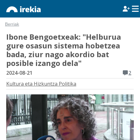
Berriak
Ibone Bengoetxeak: "Helburua
gure osasun sistema hobetzea
bada, ziur nago akordio bat
posible izango dela"
2024-08-21
2
Kultura eta Hizkuntza Politika