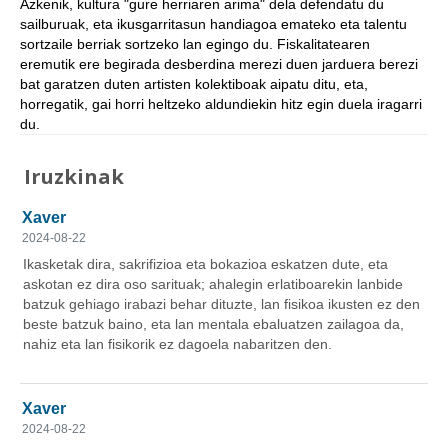
Azkenik, kultura "gure herriaren arima" dela defendatu du
sailburuak, eta ikusgarritasun handiagoa emateko eta talentu
sortzaile berriak sortzeko lan egingo du. Fiskalitatearen
eremutik ere begirada desberdina merezi duen jarduera berezi
bat garatzen duten artisten kolektiboak aipatu ditu, eta,
horregatik, gai horri heltzeko aldundiekin hitz egin duela iragarri
du.
Iruzkinak