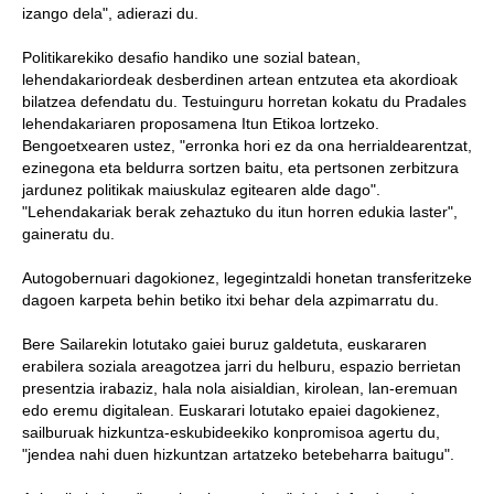
izango dela", adierazi du.
Politikarekiko desafio handiko une sozial batean,
lehendakariordeak desberdinen artean entzutea eta akordioak
bilatzea defendatu du. Testuinguru horretan kokatu du Pradales
lehendakariaren proposamena Itun Etikoa lortzeko.
Bengoetxearen ustez, "erronka hori ez da ona herrialdearentzat,
ezinegona eta beldurra sortzen baitu, eta pertsonen zerbitzura
jardunez politikak maiuskulaz egitearen alde dago".
"Lehendakariak berak zehaztuko du itun horren edukia laster",
gaineratu du.
Autogobernuari dagokionez, legegintzaldi honetan transferitzeke
dagoen karpeta behin betiko itxi behar dela azpimarratu du.
Bere Sailarekin lotutako gaiei buruz galdetuta, euskararen
erabilera soziala areagotzea jarri du helburu, espazio berrietan
presentzia irabaziz, hala nola aisialdian, kirolean, lan-eremuan
edo eremu digitalean. Euskarari lotutako epaiei dagokienez,
sailburuak hizkuntza-eskubideekiko konpromisoa agertu du,
"jendea nahi duen hizkuntzan artatzeko betebeharra baitugu".