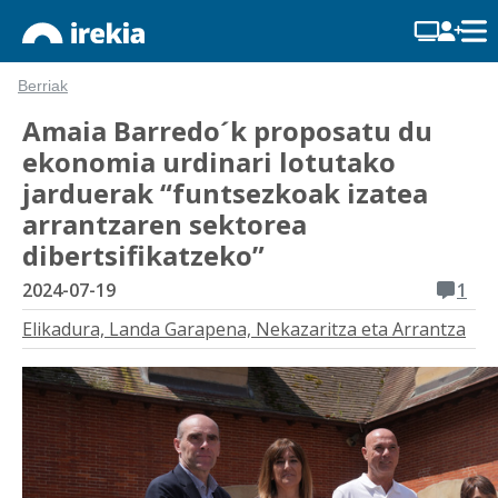
Berriak
Amaia Barredo´k proposatu du
ekonomia urdinari lotutako
jarduerak “funtsezkoak izatea
arrantzaren sektorea
dibertsifikatzeko”
2024-07-19
1
Elikadura, Landa Garapena, Nekazaritza eta Arrantza