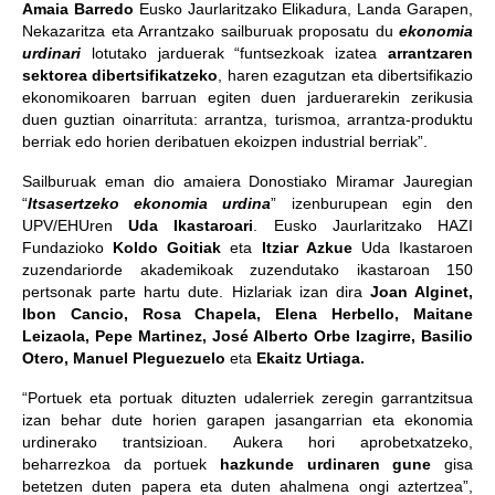
Amaia Barredo
Eusko Jaurlaritzako Elikadura, Landa Garapen,
Nekazaritza eta Arrantzako sailburuak proposatu du
ekonomia
urdinari
lotutako jarduerak “funtsezkoak izatea
arrantzaren
sektorea dibertsifikatzeko
, haren ezagutzan eta dibertsifikazio
ekonomikoaren barruan egiten duen jarduerarekin zerikusia
duen guztian oinarrituta: arrantza, turismoa, arrantza-produktu
berriak edo horien deribatuen ekoizpen industrial berriak”.
Sailburuak eman dio amaiera Donostiako Miramar Jauregian
“
Itsasertzeko ekonomia urdina
” izenburupean egin den
UPV/EHUren
Uda Ikastaroari
. Eusko Jaurlaritzako HAZI
Fundazioko
Koldo Goitiak
eta
Itziar Azkue
Uda Ikastaroen
zuzendariorde akademikoak zuzendutako ikastaroan 150
pertsonak parte hartu dute. Hizlariak izan dira
Joan Alginet,
Ibon Cancio, Rosa Chapela, Elena Herbello, Maitane
Leizaola, Pepe Martinez, José Alberto Orbe Izagirre, Basilio
Otero, Manuel Pleguezuelo
eta
Ekaitz Urtiaga.
“Portuek eta portuak dituzten udalerriek zeregin garrantzitsua
izan behar dute horien garapen jasangarrian eta ekonomia
urdinerako trantsizioan. Aukera hori aprobetxatzeko,
beharrezkoa da portuek
hazkunde urdinaren gune
gisa
betetzen duten papera eta duten ahalmena ongi aztertzea”,