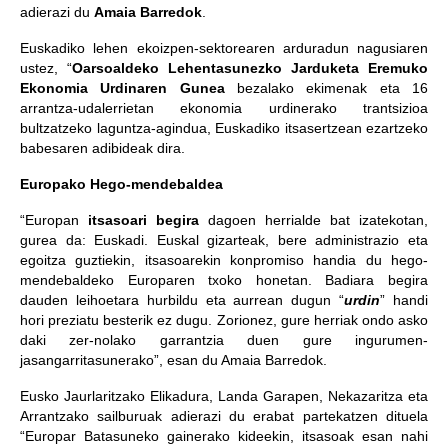
adierazi du
Amaia Barredok
.
Euskadiko lehen ekoizpen-sektorearen arduradun nagusiaren
ustez, “
Oarsoaldeko Lehentasunezko Jarduketa Eremuko
Ekonomia Urdinaren Gunea
bezalako ekimenak eta 16
arrantza-udalerrietan ekonomia urdinerako trantsizioa
bultzatzeko laguntza-agindua, Euskadiko itsasertzean ezartzeko
babesaren adibideak dira.
Europako Hego-mendebaldea
“Europan
itsasoari begira
dagoen herrialde bat izatekotan,
gurea da: Euskadi. Euskal gizarteak, bere administrazio eta
egoitza guztiekin, itsasoarekin konpromiso handia du hego-
mendebaldeko Europaren txoko honetan. Badiara begira
dauden leihoetara hurbildu eta aurrean dugun “
urdin
” handi
hori preziatu besterik ez dugu. Zorionez, gure herriak ondo asko
daki zer-nolako garrantzia duen gure ingurumen-
jasangarritasunerako”, esan du Amaia Barredok.
Eusko Jaurlaritzako Elikadura, Landa Garapen, Nekazaritza eta
Arrantzako sailburuak adierazi du erabat partekatzen dituela
“Europar Batasuneko gainerako kideekin, itsasoak esan nahi