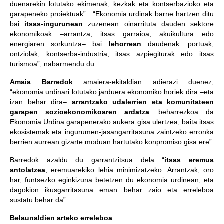
duenarekin lotutako ekimenak, kezkak eta kontserbazioko eta
garapeneko proiektuak”. “Ekonomia urdinak barne hartzen ditu
bai
itsas-ingurunean
zuzenean oinarrituta dauden sektore
ekonomikoak –arrantza, itsas garraioa, akuikultura edo
energiaren sorkuntza– bai
lehorrean
daudenak: portuak,
ontziolak, kontserba-industria, itsas azpiegiturak edo itsas
turismoa”, nabarmendu du.
Amaia Barredok
amaiera-ekitaldian adierazi duenez,
“ekonomia urdinari lotutako jarduera ekonomiko horiek dira –eta
izan behar dira–
arrantzako udalerrien eta komunitateen
garapen sozioekonomikoaren ardatza
: beharrezkoa da
Ekonomia Urdina garapenerako aukera gisa ulertzea, baita itsas
ekosistemak eta ingurumen-jasangarritasuna zaintzeko erronka
berrien aurrean gizarte moduan hartutako konpromiso gisa ere”.
Barredok azaldu du garrantzitsua dela “
itsas eremua
antolatzea
, eremuarekiko lehia minimizatzeko. Arrantzak, oro
har, funtsezko eginkizuna betetzen du ekonomia urdinean, eta
dagokion ikusgarritasuna eman behar zaio eta erreleboa
sustatu behar da”.
Belaunaldien arteko erreleboa