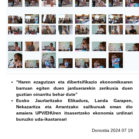
“Haren ezagutzan eta dibertsifikazio ekonomikoaren
barruan egiten duen jarduerarekin zerikusia duen
guztian oinarritu behar dute”
Eusko Jaurlaritzako Elikadura, Landa Garapen,
Nekazaritza eta Arrantzako sailburuak eman dio
amaiera UPV/EHUren itsasertzeko ekonomia urdinari
buruzko uda-ikastaroari
Donostia 2024 07 19