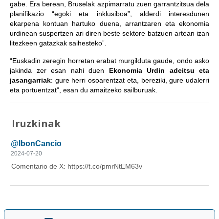
gabe. Era berean, Bruselak azpimarratu zuen garrantzitsua dela
planifikazio “egoki eta inklusiboa”, alderdi interesdunen
ekarpena kontuan hartuko duena, arrantzaren eta ekonomia
urdinean suspertzen ari diren beste sektore batzuen artean izan
litezkeen gatazkak saihesteko”.
“Euskadin zeregin horretan erabat murgilduta gaude, ondo asko
jakinda zer esan nahi duen
Ekonomia Urdin adeitsu eta
jasangarriak
: gure herri osoarentzat eta, bereziki, gure udalerri
eta portuentzat”, esan du amaitzeko sailburuak.
Iruzkinak