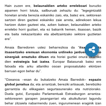
Hain zuzen ere,
belaunaldien arteko erreleboari
buruzko
aipamen horri lotuta, sailburuak zehaztu du: “legegintzaldi
honetan arreta berezia eskainiko zaio, eta, batez ere, sektorean
sartzen diren gazteei eskainiko zaie arreta, adinekoen lekua
hartzen duten gazteei eta, azken batean, belaunaldien arteko
errelebo horri guztiari, eta ez bakarrik hemen, itsasoan, baizik
eta baita nekazaritzako eta abeltzaintzako sektore guztietan
ere”.
Amaia Barredoren ustez beharrezkoa da “
itsasoko eta
itsasertzeko eremuan ekonomia urdineko jardueren arteko
sinergiak erraztuko dituen
eta horiei guztiei onura ekarriko
dien
estrategia bat izatea
. Europar Batasunak batez ere
fatxada eta arku atlantiko osoan proposatutako ekintzen
barruan egon behar du”.
“Ozeanoa –esan du bukatzeko Amaia Barredok–
espazio
global jarraitua
da; eta arrantzak, bereziki artisauak, berebiziko
garrantzia du elikagaien segurtasunerako eta nutriziorako.
Duela gutxi, Europako Parlamentuak Estrasburgon arrantza-
sektorearen garapen jasangarriari eta akuikulturari lagundu
behar zitzaiela nabarmendu zuen, ingurumenean eraginik izan