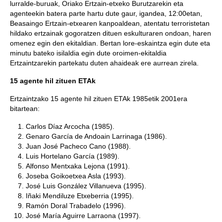
lurralde-buruak, Oriako Ertzain-etxeko Burutzarekin eta
agenteekin batera parte hartu dute gaur, igandea, 12:00etan,
Beasaingo Ertzain-etxearen kanpoaldean, atentatu terroristetan
hildako ertzainak gogoratzen dituen eskulturaren ondoan, haren
omenez egin den ekitaldian. Bertan lore-eskaintza egin dute eta
minutu bateko isilaldia egin dute oroimen-ekitaldia
Ertzaintzarekin partekatu duten ahaideak ere aurrean zirela.
15 agente hil zituen ETAk
Ertzaintzako 15 agente hil zituen ETAk 1985etik 2001era
bitartean:
Carlos Díaz Arcocha (1985).
Genaro García de Andoain Larrinaga (1986).
Juan José Pacheco Cano (1988).
Luis Hortelano García (1989).
Alfonso Mentxaka Lejona (1991).
Joseba Goikoetxea Asla (1993).
José Luis González Villanueva (1995).
Iñaki Mendiluze Etxeberria (1995).
Ramón Doral Trabadelo (1996).
José María Aguirre Larraona (1997).