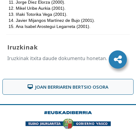
Jorge Díez Elorza (2000).
Mikel Uribe Aurkia (2001).
Iñaki Totorika Vega (2001).
Javier Mijangos Martínez de Bujo (2001).
Ana Isabel Arostegui Legarreta (2001).
Iruzkinak
Iruzkinak itxita daude dokumentu honetan.
JOAN BERRIAREN BERTSIO OSORA