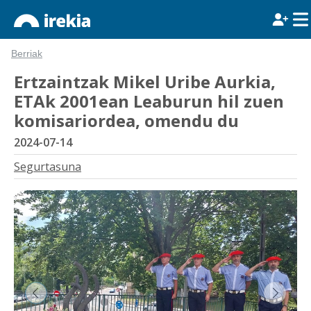
Berriak
Ertzaintzak Mikel Uribe Aurkia,
ETAk 2001ean Leaburun hil zuen
komisariordea, omendu du
2024-07-14
Segurtasuna