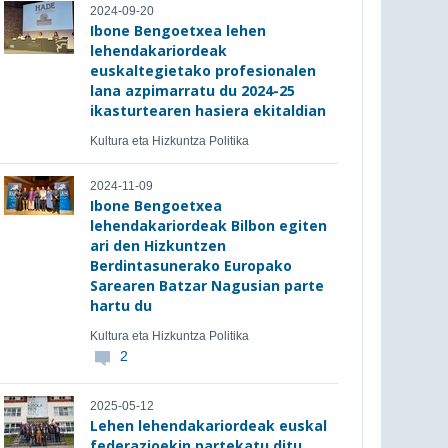
2024-09-20
Ibone Bengoetxea lehen
lehendakariordeak
euskaltegietako profesionalen
lana azpimarratu du 2024-25
ikasturtearen hasiera ekitaldian
Kultura eta Hizkuntza Politika
2024-11-09
Ibone Bengoetxea
lehendakariordeak Bilbon egiten
ari den Hizkuntzen
Berdintasunerako Europako
Sarearen Batzar Nagusian parte
hartu du
Kultura eta Hizkuntza Politika
2
2025-05-12
Lehen lehendakariordeak euskal
federazioekin partekatu ditu