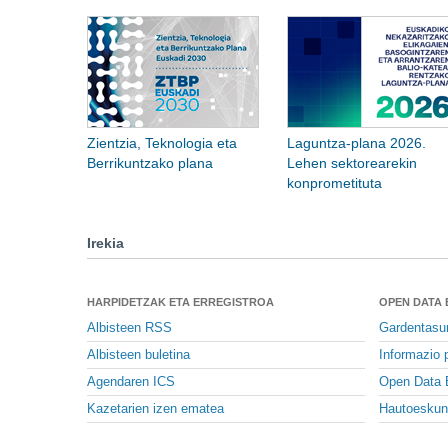
Zientzia, Teknologia eta
Laguntza-plana 2026.
Berrikuntzako plana
Lehen sektorearekin
konprometituta
Irekia
HARPIDETZAK ETA ERREGISTROA
OPEN DATA
Albisteen RSS
Gardentasu
Albisteen buletina
Informazio p
Agendaren ICS
Open Data 
Kazetarien izen ematea
Hautoeskun