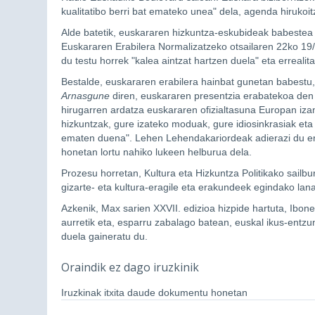
kualitatibo berri bat emateko unea" dela, agenda hirukoitz
Alde batetik, euskararen hizkuntza-eskubideak babestea
Euskararen Erabilera Normalizatzeko otsailaren 22ko 19
du testu horrek "kalea aintzat hartzen duela" eta errealit
Bestalde, euskararen erabilera hainbat gunetan babestu, 
Arnasgune
diren, euskararen presentzia erabatekoa den
hirugarren ardatza euskararen ofizialtasuna Europan iza
hizkuntzak, gure izateko moduak, gure idiosinkrasiak e
ematen duena". Lehen Lehendakariordeak adierazi du err
honetan lortu nahiko lukeen helburua dela.
Prozesu horretan, Kultura eta Hizkuntza Politikako sailb
gizarte- eta kultura-eragile eta erakundeek egindako lanar
Azkenik, Max sarien XXVII. edizioa hizpide hartuta, Ibon
aurretik eta, esparru zabalago batean, euskal ikus-entz
duela gaineratu du.
Oraindik ez dago iruzkinik
Iruzkinak itxita daude dokumentu honetan