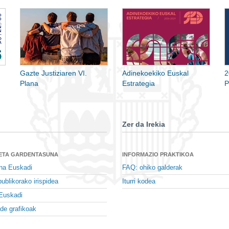
Gazte Justiziaren VI.
Adinekoekiko Euskal
2
Plana
Estrategia
P
Zer da Irekia
 ETA GARDENTASUNA
INFORMAZIO PRAKTIKOA
na Euskadi
FAQ: ohiko galderak
ublikorako irispidea
Iturri kodea
Euskadi
de grafikoak