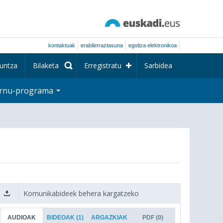
kontaktuak
erabilerraztasuna
egoitza elektronikoa
untza
Bilaketa
Erregistratu
Sarbidea
rnu-programa
Komunikabideek behera kargatzeko
AUDIOAK
BIDEOAK
(1)
ARGAZKIAK
PDF
(0)