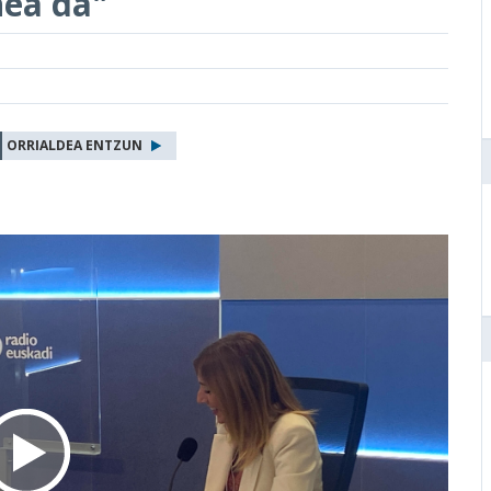
nea da"
ORRIALDEA ENTZUN