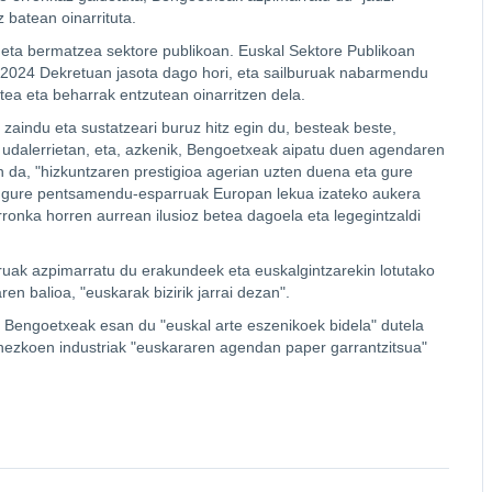
 batean oinarrituta.
 eta bermatzea sektore publikoan. Euskal Sektore Publikoan
/2024 Dekretuan jasota dago hori, eta sailburuak nabarmendu
atea eta beharrak entzutean oinarritzen dela.
zaindu eta sustatzeari buruz hitz egin du, besteak beste,
 udalerrietan, eta, azkenik, Bengoetxeak aipatu duen agendaren
n da, "hizkuntzaren prestigioa agerian uzten duena eta gure
ta gure pentsamendu-esparruak Europan lekua izateko aukera
onka horren aurrean ilusioz betea dagoela eta legegintzaldi
uruak azpimarratu du erakundeek eta euskalgintzarekin lotutako
en balioa, "euskarak bizirik jarrai dezan".
e Bengoetxeak esan du "euskal arte eszenikoek bidela" dutela
unezkoen industriak "euskararen agendan paper garrantzitsua"