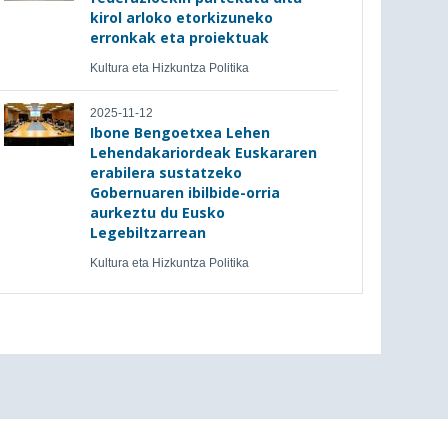
kirol arloko etorkizuneko
erronkak eta proiektuak
Kultura eta Hizkuntza Politika
2025-11-12
Ibone Bengoetxea Lehen
Lehendakariordeak Euskararen
erabilera sustatzeko
Gobernuaren ibilbide-orria
aurkeztu du Eusko
Legebiltzarrean
Kultura eta Hizkuntza Politika