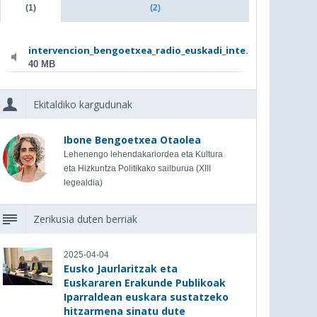
(1)
(2)
intervencion_bengoetxea_radio_euskadi_inte...
40 MB
Ekitaldiko kargudunak
Ibone Bengoetxea Otaolea
Lehenengo lehendakariordea eta Kultura
eta Hizkuntza Politikako sailburua (XIII
legealdia)
Zerikusia duten berriak
2025-04-04
Eusko Jaurlaritzak eta
Euskararen Erakunde Publikoak
Iparraldean euskara sustatzeko
hitzarmena sinatu dute