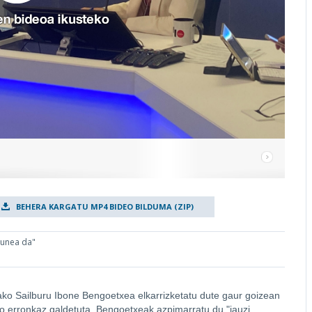
BEHERA KARGATU MP4 BIDEO BILDUMA (ZIP)
 unea da"
ako Sailburu Ibone Bengoetxea elkarrizketatu dute gaur goizean
o erronkaz galdetuta, Bengoetxeak azpimarratu du "jauzi