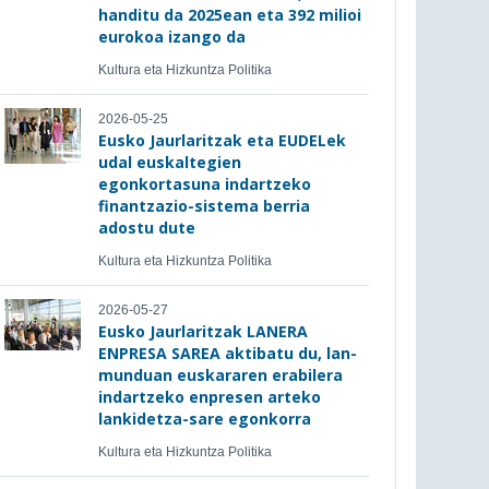
handitu da 2025ean eta 392 milioi
eurokoa izango da
Kultura eta Hizkuntza Politika
2026-05-25
Eusko Jaurlaritzak eta EUDELek
udal euskaltegien
egonkortasuna indartzeko
finantzazio-sistema berria
adostu dute
Kultura eta Hizkuntza Politika
2026-05-27
Eusko Jaurlaritzak LANERA
ENPRESA SAREA aktibatu du, lan-
munduan euskararen erabilera
indartzeko enpresen arteko
lankidetza-sare egonkorra
Kultura eta Hizkuntza Politika