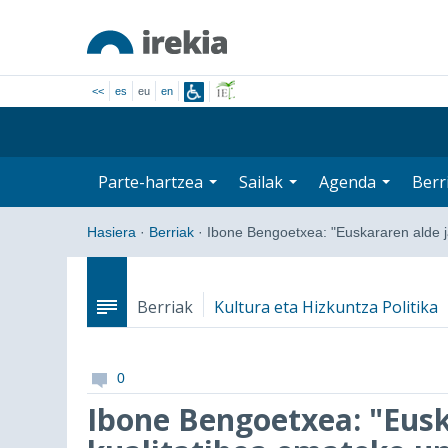
<<
es
eu
en
Parte-hartzea
Sailak
Agenda
Berr
Hasiera
·
Berriak
·
Ibone Bengoetxea: "Euskararen alde 
Berriak
Kultura eta Hizkuntza Politika
0
Ibone Bengoetxea: "Eusk