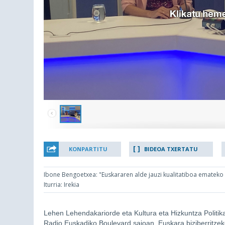
KONPARTITU
BIDEOA TXERTATU
Ibone Bengoetxea: "Euskararen alde jauzi kualitatiboa emateko
Iturria: Irekia
Lehen Lehendakariorde eta Kultura eta Hizkuntza Politik
Radio Euskadiko Boulevard saioan. Euskara biziberritzek