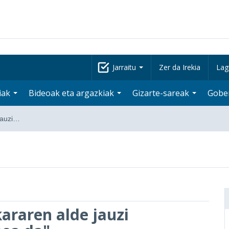
Jarraitu
Zer da Irekia
Lag
iak
Bideoak eta argazkiak
Gizarte-sareak
Gobe
jauzi…
araren alde jauzi