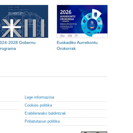
024-2028 Gobernu
Euskadiko Aurrekontu
rograma
Orokorrak
Lege informazioa
Cookies politika
Erabilerarako baldintzak
Pribatutasun politika