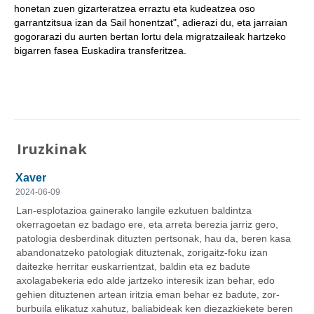
honetan zuen gizarteratzea erraztu eta kudeatzea oso
garrantzitsua izan da Sail honentzat", adierazi du, eta jarraian
gogorarazi du aurten bertan lortu dela migratzaileak hartzeko
bigarren fasea Euskadira transferitzea.
Iruzkinak