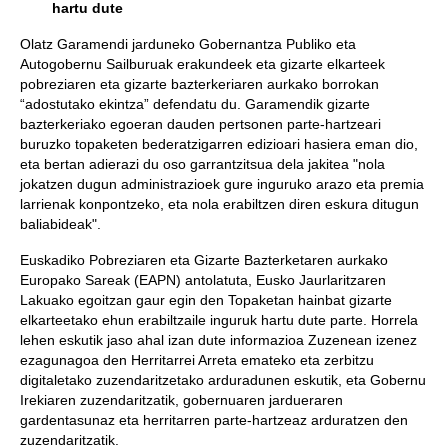
hartu dute
Olatz Garamendi jarduneko Gobernantza Publiko eta
Autogobernu Sailburuak erakundeek eta gizarte elkarteek
pobreziaren eta gizarte bazterkeriaren aurkako borrokan
“adostutako ekintza” defendatu du. Garamendik gizarte
bazterkeriako egoeran dauden pertsonen parte-hartzeari
buruzko topaketen bederatzigarren edizioari hasiera eman dio,
eta bertan adierazi du oso garrantzitsua dela jakitea "nola
jokatzen dugun administrazioek gure inguruko arazo eta premia
larrienak konpontzeko, eta nola erabiltzen diren eskura ditugun
baliabideak".
Euskadiko Pobreziaren eta Gizarte Bazterketaren aurkako
Europako Sareak (EAPN) antolatuta, Eusko Jaurlaritzaren
Lakuako egoitzan gaur egin den Topaketan hainbat gizarte
elkarteetako ehun erabiltzaile inguruk hartu dute parte. Horrela
lehen eskutik jaso ahal izan dute informazioa Zuzenean izenez
ezagunagoa den Herritarrei Arreta emateko eta zerbitzu
digitaletako zuzendaritzetako arduradunen eskutik, eta Gobernu
Irekiaren zuzendaritzatik, gobernuaren jardueraren
gardentasunaz eta herritarren parte-hartzeaz arduratzen den
zuzendaritzatik.