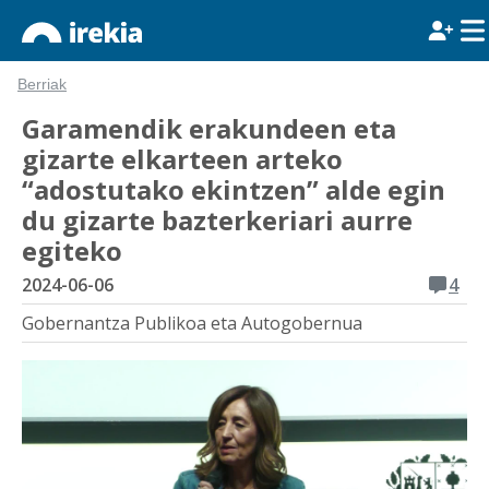
Berriak
Garamendik erakundeen eta
gizarte elkarteen arteko
“adostutako ekintzen” alde egin
du gizarte bazterkeriari aurre
egiteko
2024-06-06
4
Gobernantza Publikoa eta Autogobernua