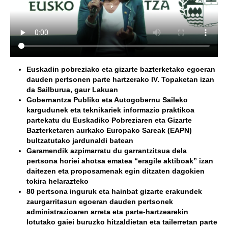
Euskadin pobreziako eta gizarte bazterketako egoeran
dauden pertsonen parte hartzerako IV. Topaketan izan
da Sailburua, gaur Lakuan
Gobernantza Publiko eta Autogobernu Saileko
kargudunek eta teknikariek informazio praktikoa
partekatu du Euskadiko Pobreziaren eta Gizarte
Bazterketaren aurkako Europako Sareak (EAPN)
bultzatutako jardunaldi batean
Garamendik azpimarratu du garrantzitsua dela
pertsona horiei ahotsa ematea “eragile aktiboak” izan
daitezen eta proposamenak egin ditzaten dagokien
tokira helarazteko
80 pertsona inguruk eta hainbat gizarte erakundek
zaurgarritasun egoeran dauden pertsonek
administrazioaren arreta eta parte-hartzearekin
lotutako gaiei buruzko hitzaldietan eta tailerretan parte