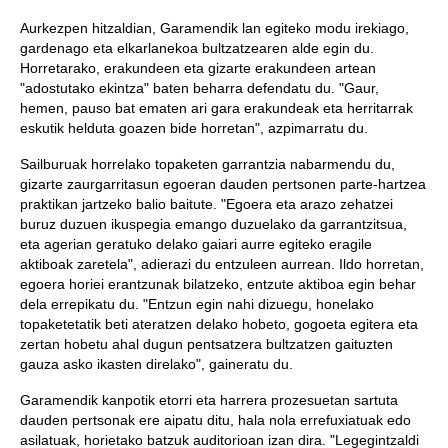
Aurkezpen hitzaldian, Garamendik lan egiteko modu irekiago,
gardenago eta elkarlanekoa bultzatzearen alde egin du.
Horretarako, erakundeen eta gizarte erakundeen artean
"adostutako ekintza" baten beharra defendatu du. "Gaur,
hemen, pauso bat ematen ari gara erakundeak eta herritarrak
eskutik helduta goazen bide horretan", azpimarratu du.
Sailburuak horrelako topaketen garrantzia nabarmendu du,
gizarte zaurgarritasun egoeran dauden pertsonen parte-hartzea
praktikan jartzeko balio baitute. "Egoera eta arazo zehatzei
buruz duzuen ikuspegia emango duzuelako da garrantzitsua,
eta agerian geratuko delako gaiari aurre egiteko eragile
aktiboak zaretela", adierazi du entzuleen aurrean. Ildo horretan,
egoera horiei erantzunak bilatzeko, entzute aktiboa egin behar
dela errepikatu du. "Entzun egin nahi dizuegu, honelako
topaketetatik beti ateratzen delako hobeto, gogoeta egitera eta
zertan hobetu ahal dugun pentsatzera bultzatzen gaituzten
gauza asko ikasten direlako", gaineratu du.
Garamendik kanpotik etorri eta harrera prozesuetan sartuta
dauden pertsonak ere aipatu ditu, hala nola errefuxiatuak edo
asilatuak, horietako batzuk auditorioan izan dira. "Legegintzaldi