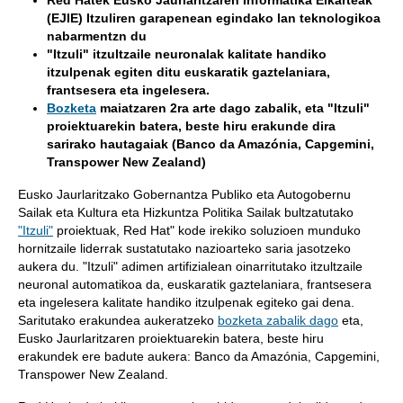
Red
Hatek
Eusko Jaurlaritzaren Informatika Elkarteak
(EJIE) Itzuliren garapenean egindako lan teknologikoa
nabarmentzn
du
"Itzuli" itzultzaile neuronalak kalitate handiko
itzulpenak egiten ditu euskaratik gaztelaniara,
frantsesera eta ingelesera.
Bozketa
maiatzaren 2ra arte dago zabalik, eta "Itzuli"
proiektuarekin batera, beste hiru erakunde dira
sarirako hautagaiak (Banco da Amazónia, Capgemini,
Transpower New Zealand)
Eusko Jaurlaritzako Gobernantza Publiko eta Autogobernu
Sailak eta Kultura eta Hizkuntza Politika Sailak bultzatutako
"Itzuli"
proiektuak, Red Hat" kode irekiko soluzioen munduko
hornitzaile liderrak sustatutako nazioarteko saria jasotzeko
aukera du. "Itzuli" adimen artifizialean oinarritutako itzultzaile
neuronal automatikoa da, euskaratik gaztelaniara, frantsesera
eta ingelesera kalitate handiko itzulpenak egiteko gai dena.
Saritutako erakundea aukeratzeko
bozketa zabalik dago
eta,
Eusko Jaurlaritzaren proiektuarekin batera, beste hiru
erakundek ere badute aukera: Banco da Amazónia, Capgemini,
Transpower New Zealand.