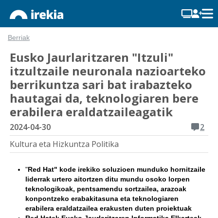
Berriak
Eusko Jaurlaritzaren "Itzuli"
itzultzaile neuronala nazioarteko
berrikuntza sari bat irabazteko
hautagai da, teknologiaren bere
erabilera eraldatzaileagatik
2024-04-30
2
Kultura eta Hizkuntza Politika
"
Red Hat" kode irekiko soluzioen munduko hornitzaile
liderrak urtero aitortzen ditu mundu osoko lorpen
teknologikoak, pentsamendu sortzailea, arazoak
konpontzeko erabakitasuna eta teknologiaren
erabilera eraldatzailea erakusten duten proiektuak