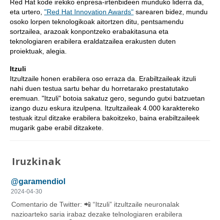
Red Hat kode irekiko enpresa-irtenbideen munduko liderra da,
eta urtero,
"Red Hat Innovation Awards"
sarearen bidez, mundu
osoko lorpen teknologikoak aitortzen ditu, pentsamendu
sortzailea, arazoak konpontzeko erabakitasuna eta
teknologiaren erabilera eraldatzailea erakusten duten
proiektuak, alegia.
Itzuli
Itzultzaile honen erabilera oso erraza da. Erabiltzaileak itzuli
nahi duen testua sartu behar du horretarako prestatutako
eremuan. "Itzuli" botoia sakatuz gero, segundo gutxi batzuetan
izango duzu eskura itzulpena. Itzultzaileak 4.000 karaktereko
testuak itzul ditzake erabilera bakoitzeko, baina erabiltzaileek
mugarik gabe erabil ditzakete.
Iruzkinak