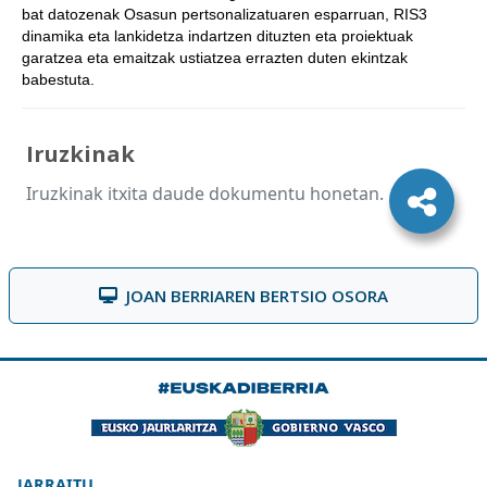
bat datozenak Osasun pertsonalizatuaren esparruan, RIS3
dinamika eta lankidetza indartzen dituzten eta proiektuak
garatzea eta emaitzak ustiatzea errazten duten ekintzak
babestuta.
Iruzkinak
Iruzkinak itxita daude dokumentu honetan.
JOAN BERRIAREN BERTSIO OSORA
JARRAITU