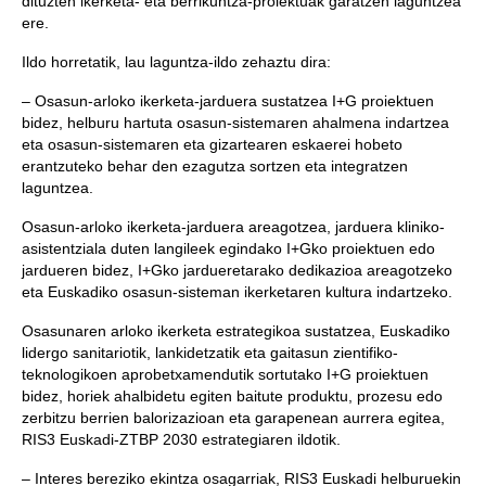
dituzten ikerketa- eta berrikuntza-proiektuak garatzen laguntzea
ere.
Ildo horretatik, lau laguntza-ildo zehaztu dira:
– Osasun-arloko ikerketa-jarduera sustatzea I+G proiektuen
bidez, helburu hartuta osasun-sistemaren ahalmena indartzea
eta osasun-sistemaren eta gizartearen eskaerei hobeto
erantzuteko behar den ezagutza sortzen eta integratzen
laguntzea.
Osasun-arloko ikerketa-jarduera areagotzea, jarduera kliniko-
asistentziala duten langileek egindako I+Gko proiektuen edo
jardueren bidez, I+Gko jardueretarako dedikazioa areagotzeko
eta Euskadiko osasun-sisteman ikerketaren kultura indartzeko.
Osasunaren arloko ikerketa estrategikoa sustatzea, Euskadiko
lidergo sanitariotik, lankidetzatik eta gaitasun zientifiko-
teknologikoen aprobetxamendutik sortutako I+G proiektuen
bidez, horiek ahalbidetu egiten baitute produktu, prozesu edo
zerbitzu berrien balorizazioan eta garapenean aurrera egitea,
RIS3 Euskadi-ZTBP 2030 estrategiaren ildotik.
– Interes bereziko ekintza osagarriak, RIS3 Euskadi helburuekin