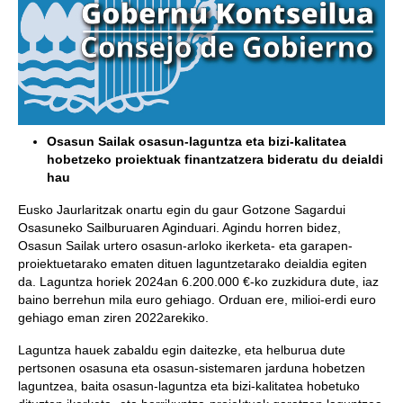
Osasun Sailak osasun-laguntza eta bizi-kalitatea
hobetzeko proiektuak finantzatzera bideratu du deialdi
hau
Eusko Jaurlaritzak onartu egin du gaur Gotzone Sagardui
Osasuneko Sailburuaren Aginduari. Agindu horren bidez,
Osasun Sailak urtero osasun-arloko ikerketa- eta garapen-
proiektuetarako ematen dituen laguntzetarako deialdia egiten
da. Laguntza horiek 2024an 6.200.000 €-ko zuzkidura dute, iaz
baino berrehun mila euro gehiago. Orduan ere, milioi-erdi euro
gehiago eman ziren 2022arekiko.
Laguntza hauek zabaldu egin daitezke, eta helburua dute
pertsonen osasuna eta osasun-sistemaren jarduna hobetzen
laguntzea, baita osasun-laguntza eta bizi-kalitatea hobetuko