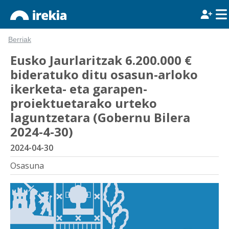
Berriak
Eusko Jaurlaritzak 6.200.000 €
bideratuko ditu osasun-arloko
ikerketa- eta garapen-
proiektuetarako urteko
laguntzetara (Gobernu Bilera
2024-4-30)
2024-04-30
Osasuna