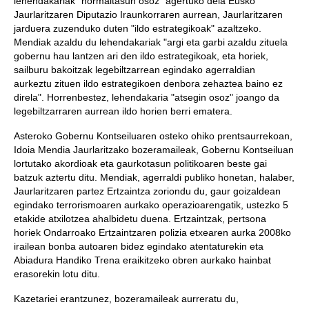
lehendakariak "normaltasun osoz" agertuko dela Eusko
Jaurlaritzaren Diputazio Iraunkorraren aurrean, Jaurlaritzaren
jarduera zuzenduko duten "ildo estrategikoak" azaltzeko.
Mendiak azaldu du lehendakariak "argi eta garbi azaldu zituela
gobernu hau lantzen ari den ildo estrategikoak, eta horiek,
sailburu bakoitzak legebiltzarrean egindako agerraldian
aurkeztu zituen ildo estrategikoen denbora zehaztea baino ez
direla". Horrenbestez, lehendakaria "atsegin osoz" joango da
legebiltzarraren aurrean ildo horien berri ematera.
Asteroko Gobernu Kontseiluaren osteko ohiko prentsaurrekoan,
Idoia Mendia Jaurlaritzako bozeramaileak, Gobernu Kontseiluan
lortutako akordioak eta gaurkotasun politikoaren beste gai
batzuk aztertu ditu. Mendiak, agerraldi publiko honetan, halaber,
Jaurlaritzaren partez Ertzaintza zoriondu du, gaur goizaldean
egindako terrorismoaren aurkako operazioarengatik, ustezko 5
etakide atxilotzea ahalbidetu duena. Ertzaintzak, pertsona
horiek Ondarroako Ertzaintzaren polizia etxearen aurka 2008ko
irailean bonba autoaren bidez egindako atentaturekin eta
Abiadura Handiko Trena eraikitzeko obren aurkako hainbat
erasorekin lotu ditu.
Kazetariei erantzunez, bozeramaileak aurreratu du,