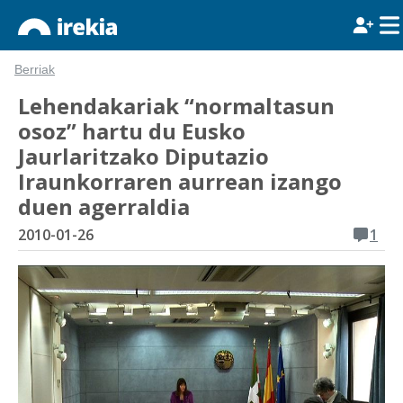
Berriak
Lehendakariak “normaltasun
osoz” hartu du Eusko
Jaurlaritzako Diputazio
Iraunkorraren aurrean izango
duen agerraldia
2010-01-26
1