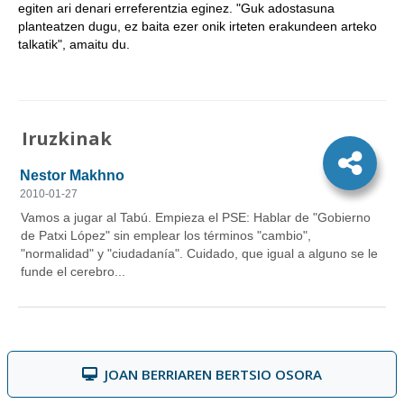
egiten ari denari erreferentzia eginez. "Guk adostasuna
planteatzen dugu, ez baita ezer onik irteten erakundeen arteko
talkatik", amaitu du.
Iruzkinak
JOAN BERRIAREN BERTSIO OSORA