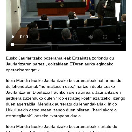
Eusko Jaurlaritzako bozeramaileak Ertzaintza zoriondu du
Jaurlaritzaren partez , goizaldean ETAren aurka egindako
operazioarengatik
Idoia Mendia Eusko Jaurlaritzako bozeramaileak nabarmendu
du lehendakariak "normaltasun osoz" hartzen duela Eusko
Jaurlaritzaren Diputazio Iraunkorraren aurrean, Jaurlaritzaren
jarduera zuzenduko duten "ildo estrategikoak" azaltzeko, izango
duen agerraldia. Mendiak aurreratu du lehendakariak, Iñigo
Urkullurekin ostegunean izango duen bileran, "herri akordio
estrategikoak" lortzeko itxaropena duela.
Idoia Mendia Eusko Jaurlaritzako bozeramaileak ziurtatu du