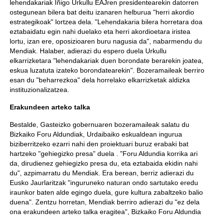
lehendakariak Iñigo Urkullu EAJren presidentearekin datorren
ostegunean bilera bat deitu izanaren helburua "herri akordio
estrategikoak" lortzea dela. "Lehendakaria bilera horretara doa
eztabaidatu egin nahi duelako eta herri akordioetara iristea
lortu, izan ere, oposizioaren buru nagusia da", nabarmendu du
Mendiak. Halaber, adierazi du espero duela Urkullu
elkarrizketara "lehendakariak duen borondate berarekin joatea,
eskua luzatuta izateko borondatearekin". Bozeramaileak berriro
esan du "beharrezkoa" dela horrelako elkarrizketak aldizka
instituzionalizatzea.
Erakundeen arteko talka
Bestalde, Gasteizko gobernuaren bozeramaileak salatu du
Bizkaiko Foru Aldundiak, Urdaibaiko eskualdean ingurua
biziberritzeko ezarri nahi den proiektuari buruz erabaki bat
hartzeko "gehiegizko presa" duela . "Foru Aldundia korrika ari
da, dirudienez gehiegizko presa du, eta eztabaida ekidin nahi
du", azpimarratu du Mendiak. Era berean, berriz adierazi du
Eusko Jaurlaritzak "inguruneko naturan ondo sartutako eredu
iraunkor baten alde egingo duela, gure kultura zabaltzeko balio
duena". Zentzu horretan, Mendiak berriro adierazi du "ez dela
ona erakundeen arteko talka eragitea", Bizkaiko Foru Aldundia