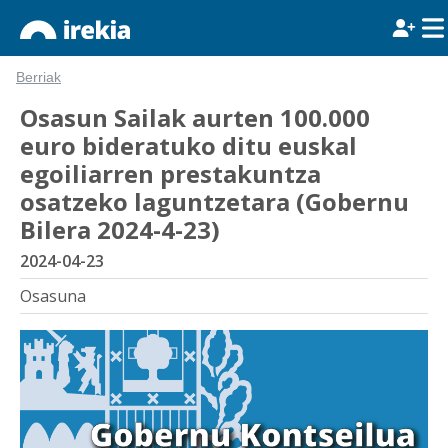
Berriak
Osasun Sailak aurten 100.000
euro bideratuko ditu euskal
egoiliarren prestakuntza
osatzeko laguntzetara (Gobernu
Bilera 2024-4-23)
2024-04-23
Osasuna