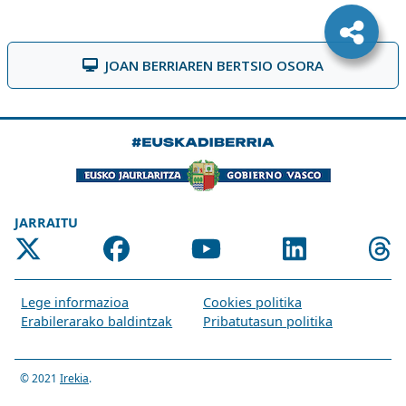
JOAN BERRIAREN BERTSIO OSORA
JARRAITU
Lege informazioa
Cookies politika
Erabilerarako baldintzak
Pribatutasun politika
© 2021
Irekia
.