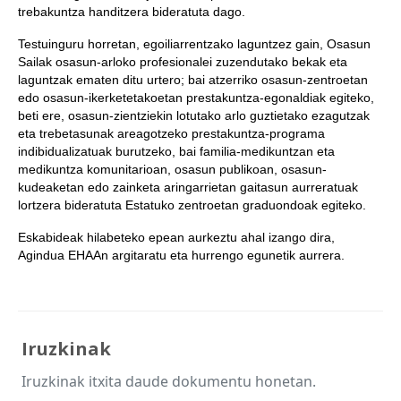
trebakuntza handitzera bideratuta dago.
Testuinguru horretan, egoiliarrentzako laguntzez gain, Osasun
Sailak osasun-arloko profesionalei zuzendutako bekak eta
laguntzak ematen ditu urtero; bai atzerriko osasun-zentroetan
edo osasun-ikerketetakoetan prestakuntza-egonaldiak egiteko,
beti ere, osasun-zientziekin lotutako arlo guztietako ezagutzak
eta trebetasunak areagotzeko prestakuntza-programa
indibidualizatuak burutzeko, bai familia-medikuntzan eta
medikuntza komunitarioan, osasun publikoan, osasun-
kudeaketan edo zainketa aringarrietan gaitasun aurreratuak
lortzera bideratuta Estatuko zentroetan graduondoak egiteko.
Eskabideak hilabeteko epean aurkeztu ahal izango dira,
Agindua EHAAn argitaratu eta hurrengo egunetik aurrera.
Iruzkinak
Iruzkinak itxita daude dokumentu honetan.