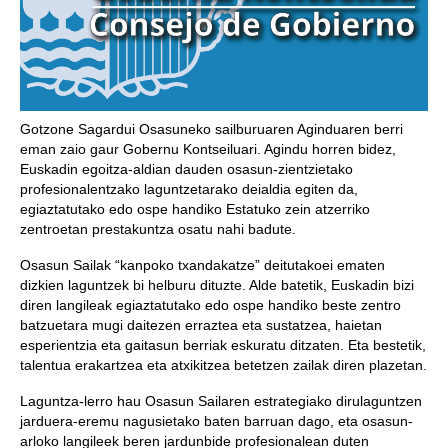
Gotzone Sagardui Osasuneko sailburuaren Aginduaren berri
eman zaio gaur Gobernu Kontseiluari. Agindu horren bidez,
Euskadin egoitza-aldian dauden osasun-zientzietako
profesionalentzako laguntzetarako deialdia egiten da,
egiaztatutako edo ospe handiko Estatuko zein atzerriko
zentroetan prestakuntza osatu nahi badute.
Osasun Sailak “kanpoko txandakatze” deitutakoei ematen
dizkien laguntzek bi helburu dituzte. Alde batetik, Euskadin bizi
diren langileak egiaztatutako edo ospe handiko beste zentro
batzuetara mugi daitezen erraztea eta sustatzea, haietan
esperientzia eta gaitasun berriak eskuratu ditzaten. Eta bestetik,
talentua erakartzea eta atxikitzea betetzen zailak diren plazetan.
Laguntza-lerro hau Osasun Sailaren estrategiako dirulaguntzen
jarduera-eremu nagusietako baten barruan dago, eta osasun-
arloko langileek beren jardunbide profesionalean duten