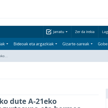
Jarraitu
Zer da Irekia
Lag
iak
Bideoak eta argazkiak
Gizarte-sareak
Gobe
1eko…
ko dute A-21eko