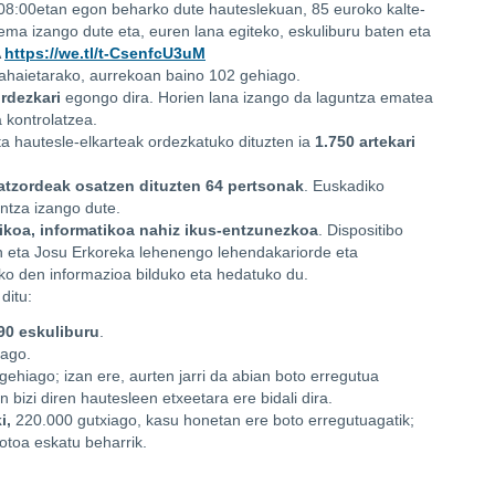
 08:00etan egon beharko dute hauteslekuan, 85 euroko kalte-
ema izango dute eta, euren lana egiteko, eskuliburu baten eta
A
https://we.tl/t-CsenfcU3uM
ahaietarako, aurrekoan baino 102 gehiago.
ordezkari
egongo dira. Horien lana izango da laguntza ematea
kontrolatzea.
ta hautesle-elkarteak ordezkatuko dituzten ia
1.750
artekari
tzordeak osatzen dituzten 64 pertsonak
. Euskadiko
untza izango dute.
ikoa, informatikoa nahiz ikus-entzunezkoa
. Dispositibo
 eta Josu Erkoreka lehenengo lehendakariorde eta
ko den informazioa bilduko eta hedatuko du.
ditu:
90 eskuliburu
.
iago.
gehiago; izan ere, aurten jarri da abian boto erregutua
bizi diren hautesleen etxeetara ere bidali dira.
i,
220.000 gutxiago, kasu honetan ere boto erregutuagatik;
otoa eskatu beharrik.