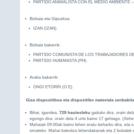
PARTIDO ANIMALISTA CON EL MEDIO AMBIENTE 
Bizkaia eta Gipuzkoa:
IZAN (IZAN).
Bizkaia bakarrik:
PARTIDO COMUNISTA DE LOS TRABAJADORES DE 
PARTIDO HUMANISTA (PH).
Araba bakarrik:
ONGI ETORRI (O.E).
Giza dispositiboa eta dispositibo materiala zenbakit
Bihar, igandea,
729 hautesleku
gaituko dira, orain del
egongo dira, orain dela 4 urte baino 17 gehiago. (Xeh
Mahaiak 09:00ak baino lehen eratu beharko dira, eta or
emateko. Mahai bakoitza lehendakariak eta 2 bokalek 