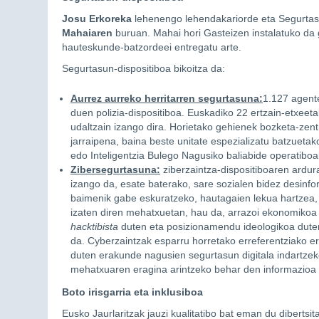
Josu Erkoreka
lehenengo lehendakariorde eta Segurtas
Mahaiaren
buruan. Mahai hori Gasteizen instalatuko da 
hauteskunde-batzordeei entregatu arte.
Segurtasun-dispositiboa bikoitza da:
Aurrez aurreko herritarren segurtasuna:
1.127 agent
duen polizia-dispositiboa. Euskadiko 22 ertzain-etxee
udaltzain izango dira. Horietako gehienek bozketa-ze
jarraipena, baina beste unitate espezializatu batzuetak
edo Inteligentzia Bulego Nagusiko baliabide operatiboa
Zibersegurtasuna:
ziberzaintza-dispositiboaren ardu
izango da, esate baterako, sare sozialen bidez desinfo
baimenik gabe eskuratzeko, hautagaien lekua hartzea
izaten diren mehatxuetan, hau da, arrazoi ekonomikoa d
hacktibista
duten eta posizionamendu ideologikoa duten 
da. Cyberzaintzak esparru horretako erreferentziako 
duten erakunde nagusien segurtasun digitala indartzek
mehatxuaren eragina arintzeko behar den informazioa
Boto irisgarria eta inklusiboa
Eusko Jaurlaritzak jauzi kualitatibo bat eman du dibertsit