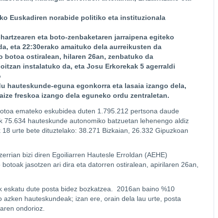
ako Euskadiren norabide politiko eta instituzionala
e-hartzearen eta boto-zenbaketaren jarraipena egiteko
a, eta 22:30erako amaituko dela aurreikusten da
o botoa ostiralean, hilaren 26an, zenbatuko da
itzan instalatuko da, eta Josu Erkorekak 5 agerraldi
o
du hauteskunde-eguna egonkorra eta lasaia izango dela,
haize freskoa izango dela eguneko ordu zentraletan.
botoa emateko eskubidea duten 1.795.212 pertsona daude
atik 75.634 hauteskunde autonomiko batzuetan lehenengo aldiz
18 urte bete dituztelako: 38.271 Bizkaian, 26.332 Gipuzkoan
zerrian bizi diren Egoiliarren Hautesle Erroldan (AEHE)
botoak jasotzen ari dira eta datorren ostiralean, apirilaren 26an,
nak eskatu dute posta bidez bozkatzea. 2016an baino %10
 azken hauteskundeak; izan ere, orain dela lau urte, posta
aren ondorioz.