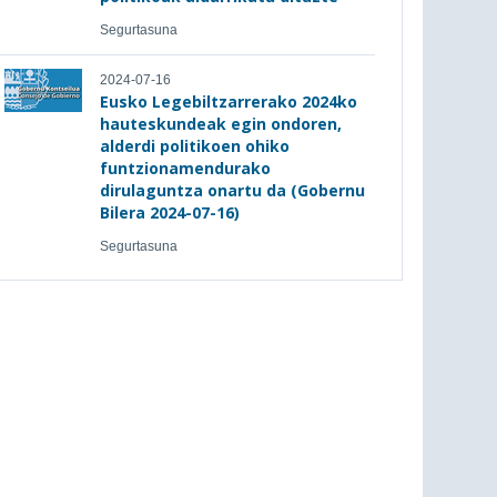
Segurtasuna
2024-07-16
Eusko Legebiltzarrerako 2024ko
hauteskundeak egin ondoren,
alderdi politikoen ohiko
funtzionamendurako
dirulaguntza onartu da (Gobernu
Bilera 2024-07-16)
Segurtasuna