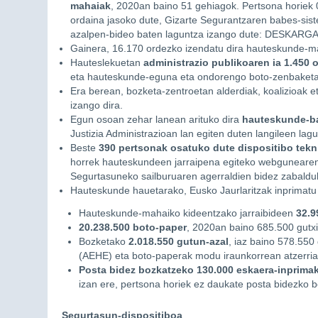
mahaiak
, 2020an baino 51 gehiagok. Pertsona horiek
ordaina jasoko dute, Gizarte Segurantzaren babes-sist
azalpen-bideo baten laguntza izango dute: DESKARG
Gainera, 16.170 ordezko izendatu dira hauteskunde-m
Hauteslekuetan
administrazio publikoaren ia 1.450 
eta hauteskunde-eguna eta ondorengo boto-zenbaketa 
Era berean, bozketa-zentroetan alderdiak, koalizioak e
izango dira.
Egun osoan zehar lanean arituko dira
hauteskunde-ba
Justizia Administrazioan lan egiten duten langileen lag
Beste
390 pertsonak osatuko dute dispositibo tekn
horrek hauteskundeen jarraipena egiteko webgunearen
Segurtasuneko sailburuaren agerraldien bidez zabaldu
Hauteskunde hauetarako, Eusko Jaurlaritzak inprimatu 
Hauteskunde-mahaiko kideentzako jarraibideen
32.9
20.238.500 boto-paper
, 2020an baino 685.500 gutx
Bozketako
2.018.550 gutun-azal
, iaz baino 578.550 
(AEHE) eta boto-paperak modu iraunkorrean atzerrian 
Posta bidez bozkatzeko 130.000 eskaera-inprimak
izan ere, pertsona horiek ez daukate posta bidezko b
Segurtasun-dispositiboa