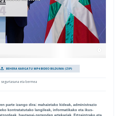
BEHERA KARGATU MP4 BIDEO BILDUMA (ZIP)
 segurtasuna eta bermea
en parte izango dira: mahaietako kideak, administrazio
ko kontratatutako langileak, informatikako eta ikus-
tzordeak, hautagai-zerrenden artekariak, Ertzaintzako eta