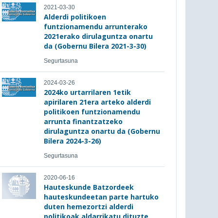
2021-03-30
Alderdi politikoen
funtzionamendu arrunterako
2021erako dirulaguntza onartu
da (Gobernu Bilera 2021-3-30)
Segurtasuna
2024-03-26
2024ko urtarrilaren 1etik
apirilaren 21era arteko alderdi
politikoen funtzionamendu
arrunta finantzatzeko
dirulaguntza onartu da (Gobernu
Bilera 2024-3-26)
Segurtasuna
2020-06-16
Hauteskunde Batzordeek
hauteskundeetan parte hartuko
duten hemezortzi alderdi
politikoak aldarrikatu dituzte