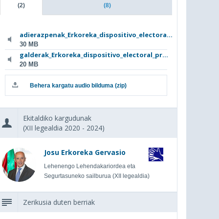
(2)
(8)
adierazpenak_Erkoreka_dispositivo_electora...
30 MB
galderak_Erkoreka_dispositivo_electoral_pr...
20 MB
Behera kargatu audio bilduma (zip)
Ekitaldiko kargudunak
(XII legealdia 2020 - 2024)
Josu Erkoreka Gervasio
Lehenengo Lehendakariordea eta
Segurtasuneko sailburua (XII legealdia)
Zerikusia duten berriak