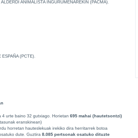
– ALDERDI ANIMALISTA INGURUMENAREKIN (PACMA).
ESPAÑA (PCTE).
an
a 4 urte baino 32 gutxiago. Horietan
695 mahai (hautetsontzi)
etasunak eranskinean)
du horretan hauteslekuak irekiko dira herritarrek botoa
osatuko dute. Guztira
8.085 pertsonak osatuko dituzte