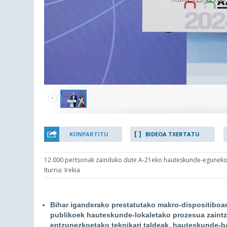
KONPARTITU
BIDEOA TXERTATU
12.000 pertsonak zainduko dute A-21eko hauteskunde-eguneko
Iturria: Irekia
Bihar iganderako prestatutako makro-dispositiboar
publikoek hauteskunde-lokaletako prozesua zaintze
entzunezkoetako teknikari taldeak, hauteskunde-ba