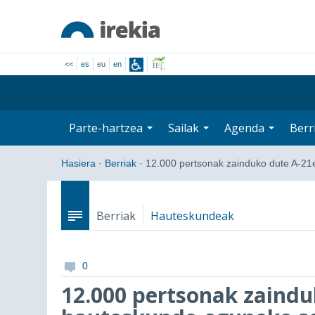
<<
es
eu
en
Parte-hartzea
Sailak
Agenda
Berr
Hasiera
·
Berriak
·
12.000 pertsonak zainduko dute A-2
Berriak
Hauteskundeak
0
12.000 pertsonak zaindu