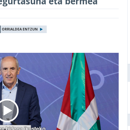
egurtasuna eta bermea
ORRIALDEA ENTZUN