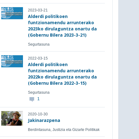
2023-03-21
Alderdi politikoen
funtzionamendu arrunterako
2023ko dirulaguntza onartu da
(Gobernu Bilera 2023-3-21)
Segurtasuna
2022-03-15
Alderdi politikoen
funtzionamendu arrunterako
2022ko dirulaguntza onartu da
(Gobernu Bilera 2022-3-15)
Segurtasuna
1
2020-10-30
Jakinarazpena
Berdintasuna, Justizia eta Gizarte Politikak