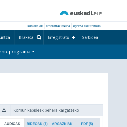
kontaktuak
erabilerraztasuna
egoitza elektronikoa
untza
Bilaketa
Erregistratu
Sarbidea
rnu-programa
Komunikabideek behera kargatzeko
AUDIOAK
BIDEOAK
(7)
ARGAZKIAK
PDF
(5)