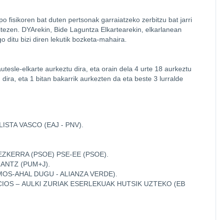
 fisikoren bat duten pertsonak garraiatzeko zerbitzu bat jarri
itezen. DYArekin, Bide Laguntza Elkartearekin, elkarlanean
 ditu bizi diren lekutik bozketa-mahaira.
utesle-elkarte aurkeztu dira, eta orain dela 4 urte 18 aurkeztu
 dira, eta 1 bitan bakarrik aurkezten da eta beste 3 lurralde
STA VASCO (EAJ - PNV).
EZKERRA (PSOE) PSE-EE (PSOE).
ANTZ (PUM+J).
OS-AHAL DUGU - ALIANZA VERDE).
OS – AULKI ZURIAK ESERLEKUAK HUTSIK UZTEKO (EB