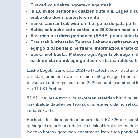
Euskadiko udaltzaingoetako agenteak,…
Ia 1,8 milioi pertsonak osatzen dute XIII. Legealdir
erabakiko duen hautesle-errolda
Eusko Jaurlaritzak web-orri bat gaitu du jada part
Behin-behineko boto-zenbaketa 20:00etan hasiko d
Atzerrian bizi diren pertsonen (AEHE) posta bidezk
Emaitzak Aurkezteko Zentroa Lehendakaritzaren ego
egingo ditu bertatik herritarrei informazioa ematek
Euskalmet Euskal Meteorologia Agentziak iragarri 
ez dirudiela euririk egingo duenik eta iparraldeko 
Eusko Legebiltzarrerako 2024ko Hauteskunde hauetan 
erroldan, orain dela lau urte baino 896 gehiago. Horiet
bozkatuko duten gazteak dira, 2020ko hauteskundeetatik 
eta 11.031 Araban.
82.911 hautesle modu iraunkorrean atzerrian bizi dira. At
inskribatuta dauden pertsonak dira, eta errolda horretako 
zenbatuko dira.
Euskadin bizi diren pertsonen erroldatik 57.726 pertso
gehiago dira, urte horretakoak izanik alderatzeko moduko
bidezko botoak gorakada nabarmena izan zuen pandemi