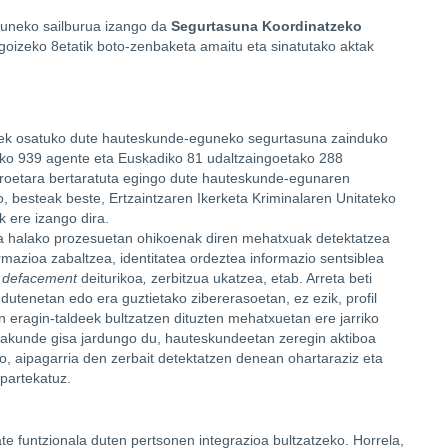
uneko sailburua izango da
Segurtasuna Koordinatzeko
goizeko 8etatik boto-zenbaketa amaitu eta sinatutako aktak
ek osatuko dute hauteskunde-eguneko segurtasuna zainduko
tako 939 agente eta Euskadiko 81 udaltzaingoetako 288
ntroetara bertaratuta egingo dute hauteskunde-egunaren
o, besteak beste, Ertzaintzaren Ikerketa Kriminalaren Unitateko
k ere izango dira.
ra halako prozesuetan ohikoenak diren mehatxuak detektatzea
rmazioa zabaltzea, identitatea ordeztea informazio sentsiblea
,
defacement
deiturikoa
,
zerbitzua ukatzea, etab. Arreta beti
utenetan edo era guztietako zibererasoetan, ez ezik, profil
eragin-taldeek bultzatzen dituzten mehatxuetan ere jarriko
erakunde gisa jardungo du, hauteskundeetan zeregin aktiboa
o, aipagarria den zerbait detektatzen denean ohartaraziz eta
 partekatuz.
ate funtzionala duten pertsonen integrazioa bultzatzeko. Horrela,