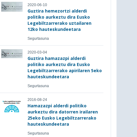
2020-06-10
Guztira hemezortzi alderdi
politiko aurkeztu dira Eusko
Legebiltzarrerako uztailaren
12ko hauteskundeetara
Segurtasuna
2020-03-04
Guztira hamazazpi alderdi
politiko aurkeztu dira Eusko
Legebiltzarrerako apirilaren 5eko
hauteskundeetara
Segurtasuna
2016-08-24
Hamazazpi alderdi politiko
aurkeztu dira datorren irailaren
25eko Eusko Legebiltzarrerako
hauteskundeetara
Segurtasuna