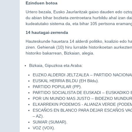
Ezinduen botoa
Urtero bezala, Eusko Jaurlaritzak gaixo dauden edo oztopo
du abian bihar bozketa-zentroetara hurbildu ahal izan da
kudeatutako sistema da, eta bihar 105 pertsona eramango
14 hautagai-zerrenda
Hauteskunde hauetara 14 alderdi politiko, koalizio edo ha
ziren. Gehienak (10) hiru lurralde historikoetan aurkezten
historiko bakarrean, Bizkaian, alegia.
Bizkaia, Gipuzkoa eta Araba:
EUZKO ALDERDI JELTZALEA – PARTIDO NACIONALI
EUSKAL HERRIA BILDU (EH Bildu).
PARTIDO POPULAR (PP).
PARTIDO SOCIALISTA DE EUSKADI – EUSKADIKO 
POR UN MUNDO MAS JUSTO – BIDEZKO MUNDUR
ELKARREKIN PODEMOS - ALIANZA VERDE (PODEM
ESCAÑOS EN BLANCO PARA DEJAR ESCAÑOS VACI
– AZ).
SUMAR (SUMAR).
VOZ (VOX).