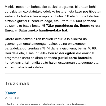
Minbizi mota hori bahetzeko euskal programa, bi urtean behin
gorozkietan ezkutatutako odoleko testaren eta kasu positiboetan
sedazio bidezko kolonoskopiaren bidez, 50 eta 69 urte bitarteko
biztanle guztiei zuzenduta dago, eta urtero 300.000 pertsona
deitzen ditu batez beste.
% 72ko partaidetza du, Estatuko eta
Europar Batasuneko handienetako bat
.
Urtero detektatzen diren kasuen kopurua ia bikoitza da
gizonengan emakumeengan baino, baina emakumeen
partaidetza-portzentajea % 74 da, eta gizonena, berriz, % 68.
Hori dela eta, Osasun Sailak berriro
dei egiten die
oraindik
programan sartu ez diren pertsona guztiei
parte hartzeko
,
horrek garrantzi handia baitu haien osasunean eta egungo eta
etorkizuneko bizi-kalitatean.
Iruzkinak