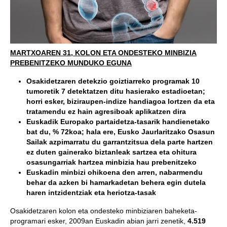
MARTXOAREN 31, KOLON ETA ONDESTEKO MINBIZIA
PREBENITZEKO MUNDUKO EGUNA
Osakidetzaren detekzio goiztiarreko programak 10
tumoretik 7 detektatzen ditu hasierako estadioetan;
horri esker, biziraupen-indize handiagoa lortzen da eta
tratamendu ez hain agresiboak aplikatzen dira
Euskadik Europako partaidetza-tasarik handienetako
bat du, % 72koa; hala ere, Eusko Jaurlaritzako Osasun
Sailak azpimarratu du garrantzitsua dela parte hartzen
ez duten gainerako biztanleak sartzea eta ohitura
osasungarriak hartzea minbizia hau prebenitzeko
Euskadin minbizi ohikoena den arren, nabarmendu
behar da azken bi hamarkadetan behera egin dutela
haren intzidentziak eta heriotza-tasak
Osakidetzaren kolon eta ondesteko minbiziaren baheketa-
programari esker, 2009an Euskadin abian jarri zenetik,
4.519