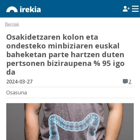
Berriak
Osakidetzaren kolon eta
ondesteko minbiziaren euskal
baheketan parte hartzen duten
pertsonen biziraupena % 95 igo
da
2024-03-27
2
Osasuna