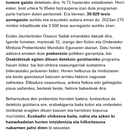
tumore gaizto
detektatu dira, % 71 hasierako estadioetan. Horri
esker, bost urtera % 95eko biziraupena izan dute programan
parte hartzen duten pertsonek. Era berean,
39.929 lesio
aurregaizto
aurkitu eta erauzteko aukera eman du. 2023an 270
minbizi inbaditzaile eta 3.500 lesio aurregaizto aurkitu ziren.
Eusko Jaurlaritzako Osasun Sailak emandako datuak dira,
Igande honetan, martxoak 31, izango den Kolon eta Ondesteko
Minbizia Prebenitzeko Munduko Egunaren atarian. Datu horiek
aditzera ematen dute
prebentzio
-politiken garrantzia, bai
Osakidetzak egiten dituen detekzio goiztiarreko
programa
hauen bidez, bai bizi-ohitura osasungarriak sustatzera
bideratutako jardueren bidez. Horien helburua da minbiziaren
eta beste gaixotasun batzuen arrisku-faktore nagusiak
saihestea. Elikadura osasuntsua, ariketa fisikoa edo gehiegizko
pisua saihestea, besteak beste, faktore babesleak dira.
Beharrezkoa den prebentzio horrekin batera, funtsezkoa da
detekzio goiztiarra ere, erabakigarria baita kolon eta ondesteko
minbiziak eragiten dituen kasuen eta heriotzen kopurua
murrizteko,
Euskadin ohikoena baita, nahiz eta azken bi
hamarkadetan horien intzidentzia eta hilkortasuna
nabarmen jaitsi diren
bi sexuetan.