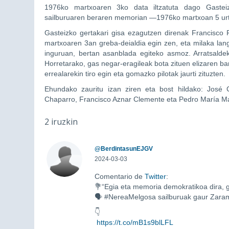
1976ko martxoaren 3ko data iltzatuta dago Gastei
sailburuaren beraren memorian —1976ko martxoan 5 ur
Gasteizko gertakari gisa ezagutzen direnak Francisco F
martxoaren 3an greba-deialdia egin zen, eta milaka lan
inguruan, bertan asanblada egiteko asmoz. Arratsalde
Horretarako, gas negar-eragileak bota zituen elizaren bar
errealarekin tiro egin eta gomazko pilotak jaurti zituzten.
Ehundako zauritu izan ziren eta bost hildako: José 
Chaparro, Francisco Aznar Clemente eta Pedro María Mart
2 iruzkin
@BerdintasunEJGV
2024-03-03
Comentario de
Twitter
:
💐“Egia eta memoria demokratikoa dira, g
🗣️ #NereaMelgosa sailburuak gaur Zar
👇
https://t.co/mB1s9blLFL