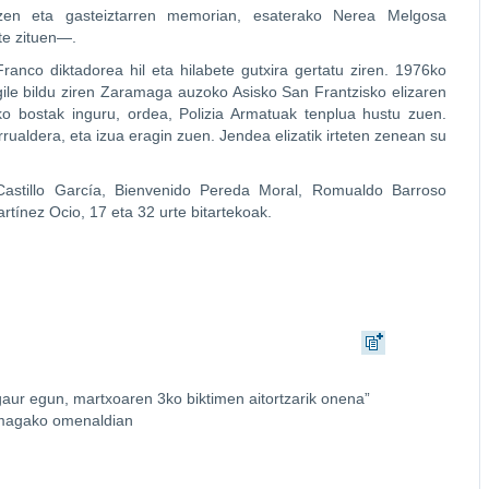
zen eta gasteiztarren memorian, esaterako Nerea Melgosa
te zituen—.
ranco diktadorea hil eta hilabete gutxira gertatu ziren. 1976ko
gile bildu ziren Zaramaga auzoko Asisko San Frantzisko elizaren
ko bostak inguru, ordea, Polizia Armatuak tenplua hustu zuen.
rualdera, eta izua eragin zuen. Jendea elizatik irteten zenean su
Castillo García, Bienvenido Pereda Moral, Romualdo Barroso
ínez Ocio, 17 eta 32 urte bitartekoak.
aur egun, martxoaren 3ko biktimen aitortzarik onena”
amagako omenaldian