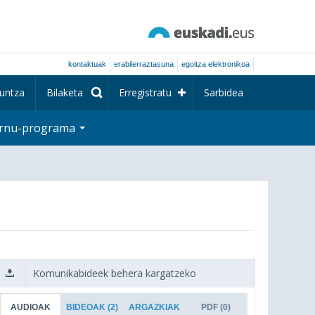
kontaktuak
erabilerraztasuna
egoitza elektronikoa
untza
Bilaketa
Erregistratu
Sarbidea
rnu-programa
Komunikabideek behera kargatzeko
AUDIOAK
BIDEOAK
(2)
ARGAZKIAK
PDF
(0)