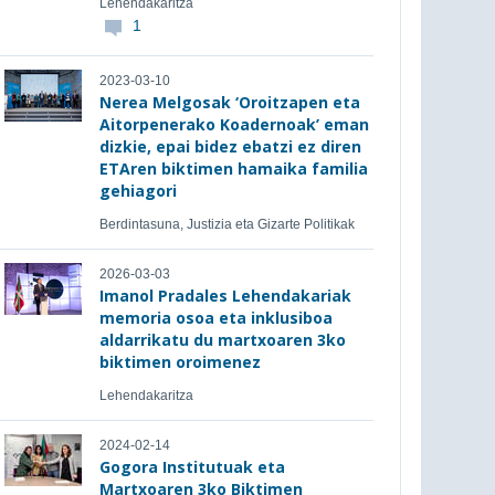
Lehendakaritza
1
2023-03-10
Nerea Melgosak ‘Oroitzapen eta
Aitorpenerako Koadernoak’ eman
dizkie, epai bidez ebatzi ez diren
ETAren biktimen hamaika familia
gehiagori
Berdintasuna, Justizia eta Gizarte Politikak
2026-03-03
Imanol Pradales Lehendakariak
memoria osoa eta inklusiboa
aldarrikatu du martxoaren 3ko
biktimen oroimenez
Lehendakaritza
2024-02-14
Gogora Institutuak eta
Martxoaren 3ko Biktimen