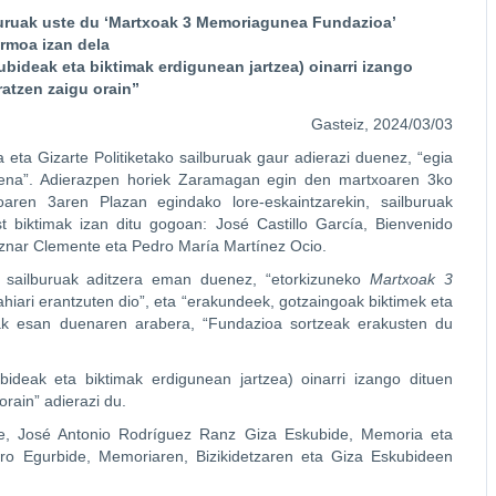
ilburuak uste du ‘Martxoak 3 Memoriagunea Fundazioa’
irmoa izan dela
bideak eta biktimak erdigunean jartzea) oinarri izango
atzen zaigu orain”
Gasteiz, 2024/03/03
 eta Gizarte Politiketako sailburuak gaur adierazi duenez, “egia
onena”. Adierazpen horiek Zaramagan egin den martxoaren 3ko
oaren 3aren Plazan egindako lore-eskaintzarekin, sailburuak
t biktimak izan ditu gogoan: José Castillo García, Bienvenido
znar Clemente eta Pedro María Martínez Ocio.
 sailburuak aditzera eman duenez, “etorkizuneko
Martxoak 3
hiari erantzuten dio”, eta “erakundeek, gotzaingoak biktimek eta
sak esan duenaren arabera, “Fundazioa sortzeak erakusten du
deak eta biktimak erdigunean jartzea) oinarri izango dituen
rain” adierazi du.
ste, José Antonio Rodríguez Ranz Giza Eskubide, Memoria eta
ro Egurbide, Memoriaren, Bizikidetzaren eta Giza Eskubideen