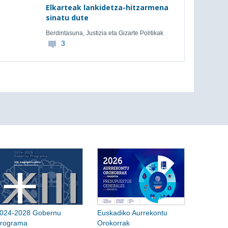
Elkarteak lankidetza-hitzarmena
sinatu dute
Berdintasuna, Justizia eta Gizarte Politikak
3
024-2028 Gobernu
Euskadiko Aurrekontu
rograma
Orokorrak