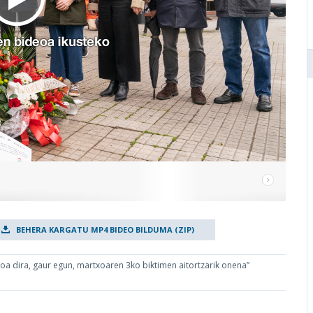
BEHERA KARGATU MP4 BIDEO BILDUMA (ZIP)
a dira, gaur egun, martxoaren 3ko biktimen aitortzarik onena”