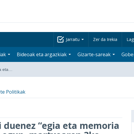
Jarraitu
Zer da Irekia
Lag
iak
Bideoak eta argazkiak
Gizarte-sareak
Gobe
ia eta…
te Politikak
i duenez “egia eta memoria