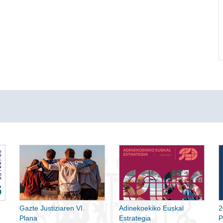
Gazte Justiziaren VI.
Adinekoekiko Euskal
2
Plana
Estrategia
P