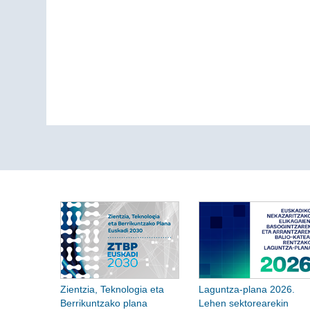
Zientzia, Teknologia eta
Laguntza-plana 2026.
Berrikuntzako plana
Lehen sektorearekin