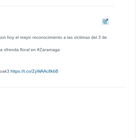
on hoy el mejor reconocimiento a las víctimas del 3 de
la ofrenda floral en #Zaramaga
xoak3
https://t.co/ZyWAAc8kbB