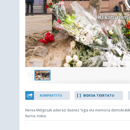
KONPARTITU
BIDEOA TXERTATU
Nerea Melgosak adierazi duenez “egia eta memoria demokratiko
Iturria: Irekia