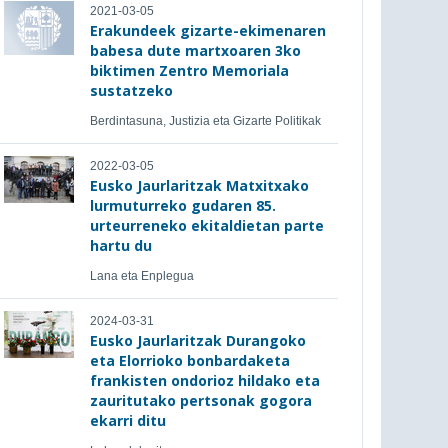
2021-03-05
Erakundeek gizarte-ekimenaren
babesa dute martxoaren 3ko
biktimen Zentro Memoriala
sustatzeko
Berdintasuna, Justizia eta Gizarte Politikak
2022-03-05
Eusko Jaurlaritzak Matxitxako
lurmuturreko gudaren 85.
urteurreneko ekitaldietan parte
hartu du
Lana eta Enplegua
2024-03-31
Eusko Jaurlaritzak Durangoko
eta Elorrioko bonbardaketa
frankisten ondorioz hildako eta
zauritutako pertsonak gogora
ekarri ditu