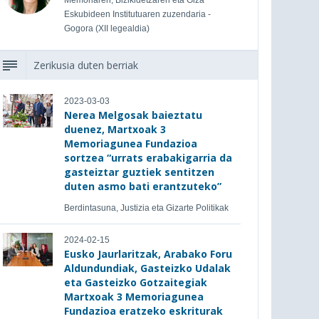
Memoriaren, Bizikidetzaren eta Giza
Eskubideen Institutuaren zuzendaria -
Gogora (XII legealdia)
Zerikusia duten berriak
2023-03-03
Nerea Melgosak baieztatu
duenez, Martxoak 3
Memoriagunea Fundazioa
sortzea “urrats erabakigarria da
gasteiztar guztiek sentitzen
duten asmo bati erantzuteko”
Berdintasuna, Justizia eta Gizarte Politikak
2024-02-15
Eusko Jaurlaritzak, Arabako Foru
Aldundundiak, Gasteizko Udalak
eta Gasteizko Gotzaitegiak
Martxoak 3 Memoriagunea
Fundazioa eratzeko eskriturak