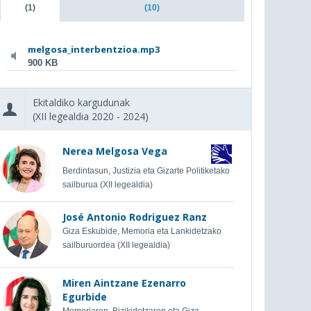
(1)
(10)
melgosa_interbentzioa.mp3
900 KB
Ekitaldiko kargudunak
(XII legealdia 2020 - 2024)
Nerea Melgosa Vega
Berdintasun, Justizia eta Gizarte Politiketako
sailburua (XII legealdia)
José Antonio Rodriguez Ranz
Giza Eskubide, Memoria eta Lankidetzako
sailburuordea (XII legealdia)
Miren Aintzane Ezenarro
Egurbide