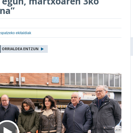
r egun, martxoaren 3ko
ena”
ospatzeko ekitaldiak
ORRIALDEA ENTZUN