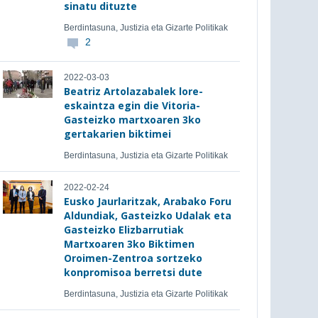
sinatu dituzte
Berdintasuna, Justizia eta Gizarte Politikak
2
2022-03-03
Beatriz Artolazabalek lore-
eskaintza egin die Vitoria-
Gasteizko martxoaren 3ko
gertakarien biktimei
Berdintasuna, Justizia eta Gizarte Politikak
2022-02-24
Eusko Jaurlaritzak, Arabako Foru
Aldundiak, Gasteizko Udalak eta
Gasteizko Elizbarrutiak
Martxoaren 3ko Biktimen
Oroimen-Zentroa sortzeko
konpromisoa berretsi dute
Berdintasuna, Justizia eta Gizarte Politikak