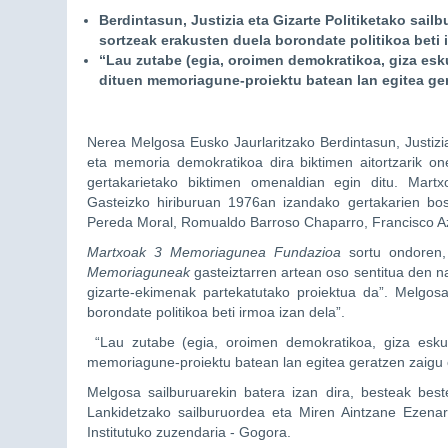
Berdintasun, Justizia eta Gizarte Politiketako sa
sortzeak erakusten duela borondate politikoa beti 
“Lau zutabe (egia, oroimen demokratikoa, giza esku
dituen memoriagune-proiektu batean lan egitea ger
Nerea Melgosa Eusko Jaurlaritzako Berdintasun, Justizia
eta memoria demokratikoa dira biktimen aitortzarik 
gertakarietako biktimen omenaldian egin ditu. Martx
Gasteizko hiriburuan 1976an izandako gertakarien bos
Pereda Moral, Romualdo Barroso Chaparro, Francisco A
Martxoak 3 Memoriagunea Fundazioa
sortu ondoren,
Memoriaguneak
gasteiztarren artean oso sentitua den na
gizarte-ekimenak partekatutako proiektua da”. Melgo
borondate politikoa beti irmoa izan dela”.
“Lau zutabe (egia, oroimen demokratikoa, giza eskubi
memoriagune-proiektu batean lan egitea geratzen zaigu o
Melgosa sailburuarekin batera izan dira, besteak be
Lankidetzako sailburuordea eta Miren Aintzane Ezenar
Institutuko zuzendaria - Gogora.