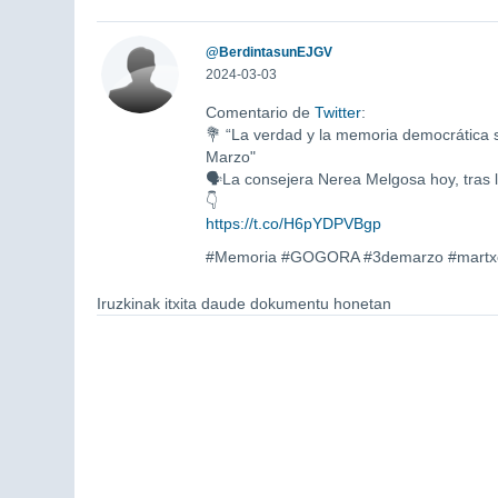
@BerdintasunEJGV
2024-03-03
Comentario de
Twitter
:
💐 “La verdad y la memoria democrática s
Marzo"
🗣️La consejera Nerea Melgosa hoy, tras 
👇
https://t.co/H6pYDPVBgp
#Memoria #GOGORA #3demarzo #mart
Iruzkinak itxita daude dokumentu honetan