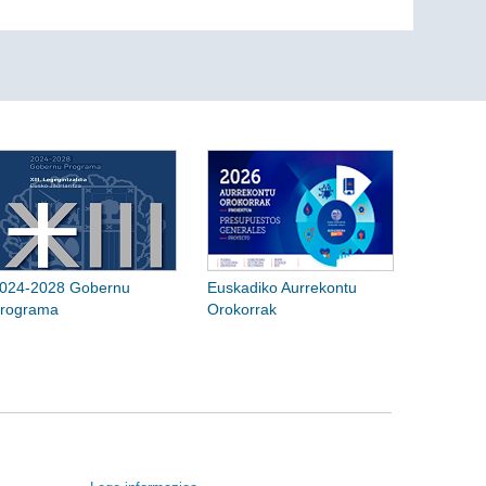
024-2028 Gobernu
Euskadiko Aurrekontu
rograma
Orokorrak