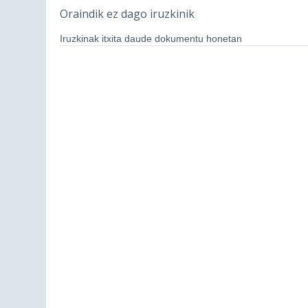
Oraindik ez dago iruzkinik
Iruzkinak itxita daude dokumentu honetan