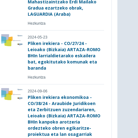
Mahastizaintzako Erdi Mailako
Gradua ezartzeko obrak,
LAGUARDIA (Araba)
Hezkuntza
2024-05-23
Pliken irekiera - CO/27/24 -
Leioako (Bizkaia) ARTAZA-ROMO
BHIn larrialdietarako eskailera
bat, egokitutako komunak eta
baranda
Hezkuntza
2024-09-06
Pliken irekiera ekonomikoa -
CO/38/24 - Araubide Juridikoen
eta Zerbitzuen zuzendariaren,
Leioako (Bizkaia) ARTAZA-ROMO
BHIn kanpoko arotzeria
ordezteko obren egikaritze-
proiektua eta lan osagarriak