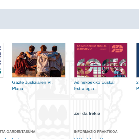
Gazte Justiziaren VI.
Adinekoekiko Euskal
2
Plana
Estrategia
P
Zer da Irekia
 ETA GARDENTASUNA
INFORMAZIO PRAKTIKOA