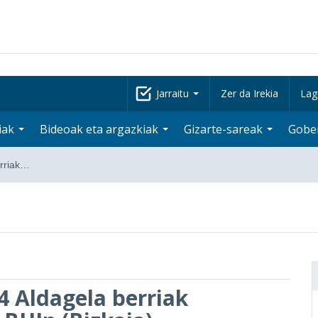
Jarraitu
Zer da Irekia
Lag
iak
Bideoak eta argazkiak
Gizarte-sareak
Gobe
erriak…
24 Aldagela berriak