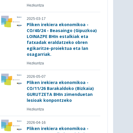
Hezkuntza
2025-03-17
Pliken irekiera ekonomikoa -
CO/40/24 - Beasaingo (Gipuzkoa)
LOINAZPE BHIn estalkiak eta
fatxadak eraldatzeko obren
egikaritze-proiektua eta lan
osagarriak.
Hezkuntza
2026-05-07
Pliken irekiera ekonomikoa -
CO/11/26 Barakaldoko (Bizkaia)
GURUTZETA BHIn zimenduetan
lesioak konpontzeko
Hezkuntza
2026-04-16
Pliken irekiera ekonomikoa -