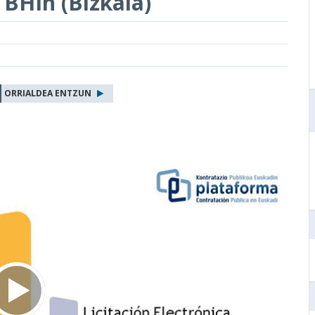
 BHIn (Bizkaia)
ORRIALDEA ENTZUN