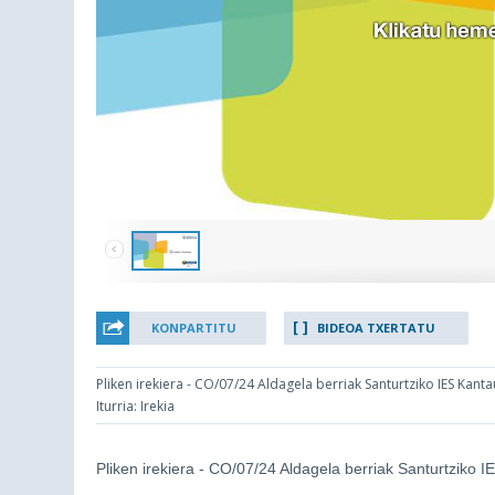
KONPARTITU
BIDEOA TXERTATU
Pliken irekiera - CO/07/24 Aldagela berriak Santurtziko IES Kanta
Iturria: Irekia
Pliken irekiera - CO/07/24 Aldagela berriak Santurtziko I