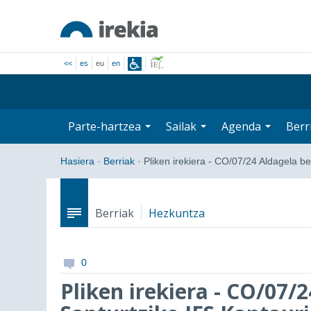
<<
es
eu
en
Parte-hartzea
Sailak
Agenda
Berr
Hasiera
·
Berriak
·
Pliken irekiera - CO/07/24 Aldagela b
Berriak
Hezkuntza
0
Pliken irekiera - CO/07/