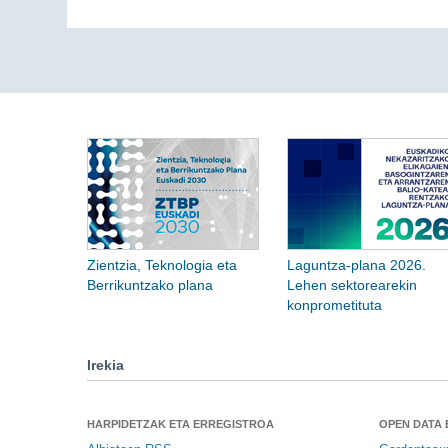
Zientzia, Teknologia eta
Laguntza-plana 2026.
Berrikuntzako plana
Lehen sektorearekin
konprometituta
Irekia
HARPIDETZAK ETA ERREGISTROA
OPEN DATA