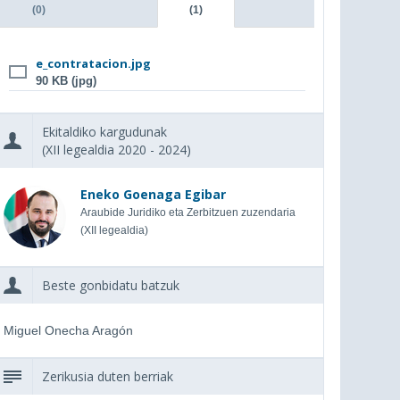
(0)
(1)
e_contratacion.jpg
90 KB (jpg)
Ekitaldiko kargudunak
(XII legealdia 2020 - 2024)
Eneko Goenaga Egibar
Araubide Juridiko eta Zerbitzuen zuzendaria
(XII legealdia)
Beste gonbidatu batzuk
Miguel Onecha Aragón
Zerikusia duten berriak