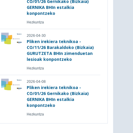
CO/01/26 Gernikako (Bizkaia)
GERNIKA BHIn estalkia
konpontzeko
Hezkuntza
2026-04-30
Pliken irekiera teknikoa -
CO/11/26 Barakaldoko (Bizkaia)
GURUTZETA BHIn zimenduetan
lesioak konpontzeko
Hezkuntza
2026-04-08
Pliken irekiera teknikoa -
CO/01/26 Gernikako (Bizkaia)
GERNIKA BHIn estalkia
konpontzeko
Hezkuntza