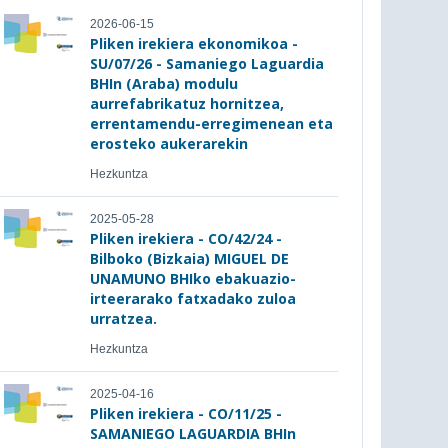
2026-06-15
Pliken irekiera ekonomikoa -
SU/07/26 - Samaniego Laguardia
BHIn (Araba) modulu
aurrefabrikatuz hornitzea,
errentamendu-erregimenean eta
erosteko aukerarekin
Hezkuntza
2025-05-28
Pliken irekiera - CO/42/24 -
Bilboko (Bizkaia) MIGUEL DE
UNAMUNO BHIko ebakuazio-
irteerarako fatxadako zuloa
urratzea.
Hezkuntza
2025-04-16
Pliken irekiera - CO/11/25 -
SAMANIEGO LAGUARDIA BHIn