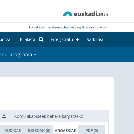
kontaktuak
erabilerraztasuna
egoitza elektronikoa
untza
Bilaketa
Erregistratu
Sarbidea
rnu-programa
Komunikabideek behera kargatzeko
AUDIOAK
BIDEOAK
(0)
ARGAZKIAK
PDF
(0)