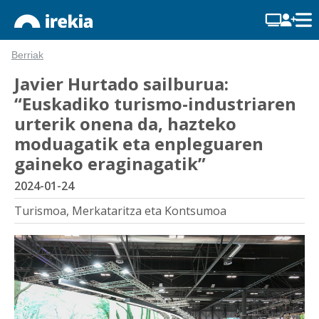
Berriak
Javier Hurtado sailburua:
“Euskadiko turismo-industriaren
urterik onena da, hazteko
moduagatik eta enpleguaren
gaineko eraginagatik”
2024-01-24
Turismoa, Merkataritza eta Kontsumoa