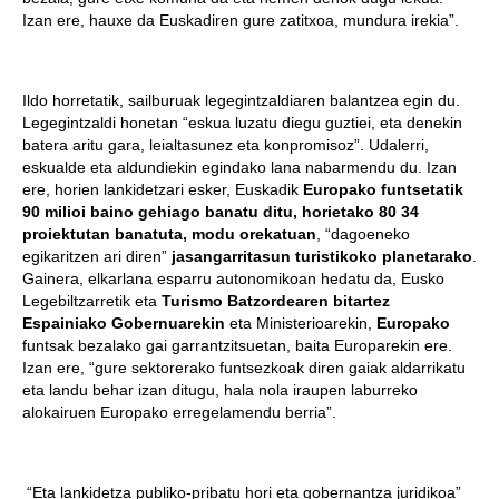
Izan ere, hauxe da Euskadiren gure zatitxoa, mundura irekia”.
Ildo horretatik, sailburuak legegintzaldiaren balantzea egin du.
Legegintzaldi honetan “eskua luzatu diegu guztiei, eta denekin
batera aritu gara, leialtasunez eta konpromisoz”. Udalerri,
eskualde eta aldundiekin egindako lana nabarmendu du. Izan
ere, horien lankidetzari esker, Euskadik
Europako funtsetatik
90 milioi baino gehiago banatu ditu, horietako 80 34
proiektutan banatuta, modu orekatuan
, “dagoeneko
egikaritzen ari diren”
jasangarritasun turistikoko planetarako
.
Gainera, elkarlana esparru autonomikoan hedatu da, Eusko
Legebiltzarretik eta
Turismo Batzordearen bitartez
Espainiako Gobernuarekin
eta Ministerioarekin,
Europako
funtsak bezalako gai garrantzitsuetan, baita Europarekin ere.
Izan ere, “gure sektorerako funtsezkoak diren gaiak aldarrikatu
eta landu behar izan ditugu, hala nola iraupen laburreko
alokairuen Europako erregelamendu berria”.
“Eta lankidetza publiko-pribatu hori eta gobernantza juridikoa”