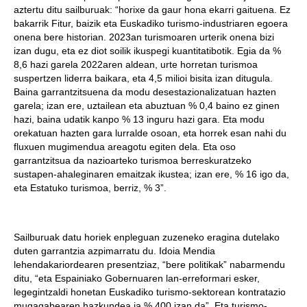
aztertu ditu sailburuak: “horixe da gaur hona ekarri gaituena. Ez
bakarrik Fitur, baizik eta Euskadiko turismo-industriaren egoera
onena bere historian. 2023an turismoaren urterik onena bizi
izan dugu, eta ez diot soilik ikuspegi kuantitatibotik. Egia da %
8,6 hazi garela 2022aren aldean, urte horretan turismoa
suspertzen liderra baikara, eta 4,5 milioi bisita izan ditugula.
Baina garrantzitsuena da modu desestazionalizatuan hazten
garela; izan ere, uztailean eta abuztuan % 0,4 baino ez ginen
hazi, baina udatik kanpo % 13 inguru hazi gara. Eta modu
orekatuan hazten gara lurralde osoan, eta horrek esan nahi du
fluxuen mugimendua areagotu egiten dela. Eta oso
garrantzitsua da nazioarteko turismoa berreskuratzeko
sustapen-ahaleginaren emaitzak ikustea; izan ere, % 16 igo da,
eta Estatuko turismoa, berriz, % 3”.
Sailburuak datu horiek enpleguan zuzeneko eragina dutelako
duten garrantzia azpimarratu du. Idoia Mendia
lehendakariordearen presentziaz, “bere politikak” nabarmendu
ditu, “eta Espainiako Gobernuaren lan-erreformari esker,
legegintzaldi honetan Euskadiko turismo-sektorean kontratazio
mugagabearen hazkundea ia % 400 izan da”. Eta turismo-