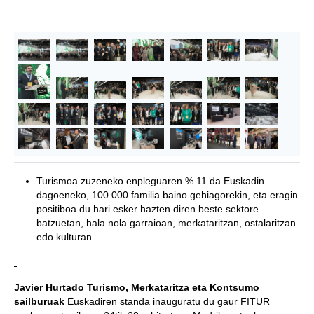
Turismoa zuzeneko enpleguaren % 11 da Euskadin
dagoeneko, 100.000 familia baino gehiagorekin, eta eragin
positiboa du hari esker hazten diren beste sektore
batzuetan, hala nola garraioan, merkataritzan, ostalaritzan
edo kulturan
Javier Hurtado Turismo, Merkataritza eta Kontsumo
sailburuak
Euskadiren standa inauguratu du gaur FITUR