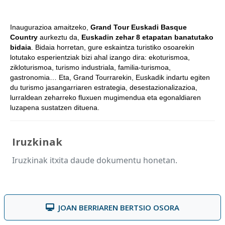
Inaugurazioa amaitzeko,
Grand Tour Euskadi Basque
Country
aurkeztu da,
Euskadin zehar 8 etapatan banatutako
bidaia
. Bidaia horretan, gure eskaintza turistiko osoarekin
lotutako esperientziak bizi ahal izango dira: ekoturismoa,
zikloturismoa, turismo industriala, familia-turismoa,
gastronomia… Eta, Grand Tourrarekin, Euskadik indartu egiten
du turismo jasangarriaren estrategia, desestazionalizazioa,
lurraldean zeharreko fluxuen mugimendua eta egonaldiaren
luzapena sustatzen dituena.
Iruzkinak
Iruzkinak itxita daude dokumentu honetan.
JOAN BERRIAREN BERTSIO OSORA