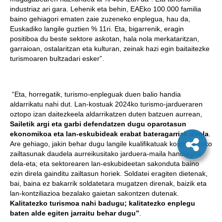
industriaz ari gara. Lehenik eta behin, EAEko 100.000 familia
baino gehiagori ematen zaie zuzeneko enplegua, hau da,
Euskadiko langile guztien % 11ri. Eta, bigarrenik, eragin
positiboa du beste sektore askotan, hala nola merkataritzan,
garraioan, ostalaritzan eta kulturan, zeinak hazi egin baitaitezke
turismoaren bultzadari esker”.
“Eta, horregatik, turismo-enpleguak duen balio handia
aldarrikatu nahi dut. Lan-kostuak 2024ko turismo-jardueraren
oztopo izan daitezkeela aldarrikatzen duten batzuen aurrean,
Sailetik argi eta garbi defendatzen dugu oparotasun
ekonomikoa eta lan-eskubideak erabat bateragarriak direla
.
Are gehiago, jakin behar dugu langile kualifikatuak kontratatzeko
zailtasunak daudela aurreikusitako jarduera-maila handiagoa
dela-eta; eta sektorearen lan-eskubideetan sakonduta baino
ezin direla gainditu zailtasun horiek. Soldatei eragiten dietenak,
bai, baina ez bakarrik soldatetara mugatzen direnak, baizik eta
lan-kontziliazioa bezalako gaietan sakontzen dutenak.
Kalitatezko turismoa nahi badugu; kalitatezko enplegu
baten alde egiten jarraitu behar dugu”
.