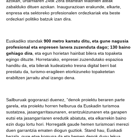
azokan, urtarrilaren 24tik 28ra bitartean Madrilen ateak
zabalduko dituen azokan. Inaugurazioan erakunde, elkarte,
enpresa eta sektoreko profesionalen ordezkariak eta beste
ordezkari politiko batzuk izan dira.
Euskadiko standak
900 metro karratu ditu, eta gune nagusia
profesional eta enpresen lanera zuzenduta dago; 130 baino
gehiago dira
, eta egun horietan hainbat bilera eta topaketa
egingo dituzte. Horretarako, enpresei zuzendutako espazioa
handitu da, eta bilerak kudeatzeko tresna digital berri bat
prestatu da, turismo-eragileen etorkizuneko topaketetan
erabiltzen jarraitu ahal izango dena.
Sailburuak gogorarazi duenez, “denok proiektu beraren parte
garela, eta proiektu horren helburua da Euskadin turismoa
sustatzea, jasangarritasunaren, erantzukizunaren eta garapen
eutsi eta jasangarriaren eredutik abiatuta, eta elkarrekin baino
ezin dugu lortu hori. Horregatik gaude hemen turismoari merezi
duen garrantzia ematen diogun guztiok. Stand hau, Euskadi
bezala, gure etxe komuna da eta hemen denok dugu lekua.