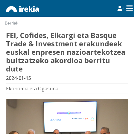
Berriak
FEI, Cofides, Elkargi eta Basque
Trade & Investment erakundeek
euskal enpresen nazioartekotzea
bultzatzeko akordioa berritu
dute
2024-01-15
Ekonomia eta Ogasuna