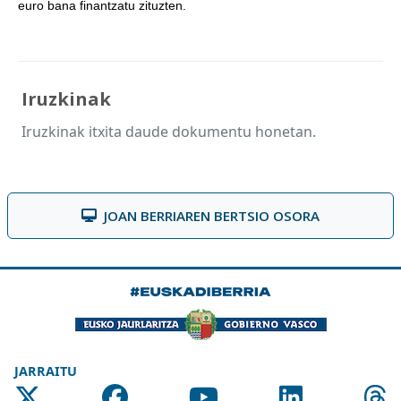
euro bana finantzatu zituzten.
Iruzkinak
Iruzkinak itxita daude dokumentu honetan.
JOAN BERRIAREN BERTSIO OSORA
JARRAITU