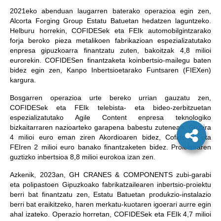
2021eko abenduan laugarren baterako operazioa egin zen,
Alcorta Forging Group Estatu Batuetan hedatzen laguntzeko.
Helburu horrekin, COFIDESek eta FEIk automobilgintzarako
forja beroko pieza metalikoen fabrikazioan espezializatutako
enpresa gipuzkoarra finantzatu zuten, bakoitzak 4,8 milioi
eurorekin. COFIDESen finantzaketa koinbertsio-mailegu baten
bidez egin zen, Kanpo Inbertsioetarako Funtsaren (FIEXen)
kargura.
Bosgarren operazioa urte bereko urrian gauzatu zen,
COFIDESek eta FEIk telebista- eta bideo-zerbitzuetan
espezializatutako Agile Content enpresa teknologiko
bizkaitarraren nazioarteko garapena babestu zutenean. Guztira
4 milioi euro eman ziren Akordioaren bidez, Cofidesen eta
FEIren 2 milioi euro banako finantzaketen bidez. Proiektuaren
guztizko inbertsioa 8,8 milioi eurokoa izan zen.
Azkenik, 2023an, GH CRANES & COMPONENTS zubi-garabi
eta polipastoen Gipuzkoako fabrikatzailearen inbertsio-proiektu
berri bat finantzatu zen, Estatu Batuetan produkzio-instalazio
berri bat eraikitzeko, haren merkatu-kuotaren igoerari aurre egin
ahal izateko. Operazio horretan, COFIDESek eta FEIk 4,7 milioi