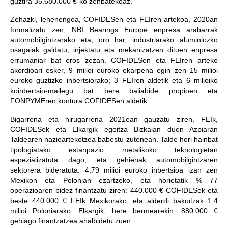
guztira 35.680.000 €-ko zenbatekoaz.
Zehazki, lehenengoa, COFIDESen eta FEIren artekoa, 2020an
formalizatu zen, NBI Bearings Europe enpresa arabarrak
automobilgintzarako eta, oro har, industriarako aluminiozko
osagaiak galdatu, injektatu eta mekanizatzen dituen enpresa
errumaniar bat eros zezan. COFIDESen eta FEIren arteko
akordioari esker, 9 milioi euroko ekarpena egin zen 15 milioi
euroko guztizko inbertsiorako; 3 FEIren aldetik eta 6 milioiko
koinbertsio-mailegu bat bere baliabide propioen eta
FONPYMEren kontura COFIDESen aldetik.
Bigarrena eta hirugarrena 2021ean gauzatu ziren, FEIk,
COFIDESek eta Elkargik egoitza Bizkaian duen Azpiaran
Taldearen nazioartekotzea babestu zutenean. Talde hori hainbat
tipologiatako estanpazio metalikoko teknologietan
espezializatuta dago, eta gehienak automobilgintzaren
sektorera bideratuta. 4,79 milioi euroko inbertsioa izan zen
Mexikon eta Polonian ezartzeko, eta horietatik % 77
operazioaren bidez finantzatu ziren: 440.000 € COFIDESek eta
beste 440.000 € FEIk Mexikorako, eta alderdi bakoitzak 1,4
milioi Poloniarako. Elkargik, bere bermearekin, 880.000 €
gehiago finantzatzea ahalbidetu zuen.