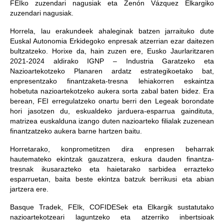
FEIko zuzendari nagusiak eta Zenón Vázquez Elkargiko
zuzendari nagusiak.
Horrela, lau erakundeek ahaleginak batzen jarraituko dute
Euskal Autonomia Erkidegoko enpresak atzerrian ezar daitezen
bultzatzeko. Horixe da, hain zuzen ere, Eusko Jaurlaritzaren
2021-2024 aldirako IGNP – Industria Garatzeko eta
Nazioartekotzeko Planaren ardatz estrategikoetako bat,
enpresentzako finantzaketa-tresna lehiakorren eskaintza
hobetuta nazioartekotzeko aukera sorta zabal baten bidez. Era
berean, FEI erregulatzeko onartu berri den Legeak borondate
hori jasotzen du, eskualdeko jarduera-esparrua gaindituta,
matrizea euskalduna izango duten nazioarteko filialak zuzenean
finantzatzeko aukera barne hartzen baitu.
Horretarako, konprometitzen dira enpresen beharrak
hautemateko ekintzak gauzatzera, eskura dauden finantza-
tresnak ikusarazteko eta haietarako sarbidea errazteko
esparruetan, baita beste ekintza batzuk berrikusi eta abian
jartzera ere.
Basque Tradek, FEIk, COFIDESek eta Elkargik sustatutako
nazioartekotzeari laguntzeko eta atzerriko inbertsioak