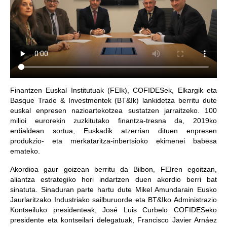
Finantzen Euskal Institutuak (FEIk), COFIDESek, Elkargik eta
Basque Trade & Investmentek (BT&Ik) lankidetza berritu dute
euskal enpresen nazioartekotzea sustatzen jarraitzeko. 100
milioi eurorekin zuzkitutako finantza-tresna da, 2019ko
erdialdean sortua, Euskadik atzerrian dituen enpresen
produkzio- eta merkataritza-inbertsioko ekimenei babesa
emateko.
Akordioa gaur goizean berritu da Bilbon, FEIren egoitzan,
aliantza estrategiko hori indartzen duen akordio berri bat
sinatuta. Sinaduran parte hartu dute Mikel Amundarain Eusko
Jaurlaritzako Industriako sailburuorde eta BT&Iko Administrazio
Kontseiluko presidenteak, José Luis Curbelo COFIDESeko
presidente eta kontseilari delegatuak, Francisco Javier Arnáez