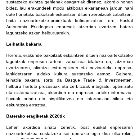
sustatzeko ekintza gehienak osagarriak direnez, akordio honen
bidez, lau erakundeek modu aktiboan elkarlanean jardun nahi
dute horietako bakoitzak eskaintzen dituen zerbitzuak zabaltzen,
baita nazioartekotze-proiektuak kofinantzatzen ere, Euskal
Autonomia Erkidegoko enpresak atzerrian ezartzen batera
laguntzeko azken helburuarekin.
Leihatila bakarra
Horrela, erakunde bakoitzak eskaintzen dituen nazioartekotzeko
laguntzak enpresen artean zabaltzea bilatuko da, atzerrian
ezartzearen, aliantza estrategikoen eta nazioarteko enpresa-
lankidetzaren aldeko kultura sustatzeko asmoz. Gainera,
leihatila bakarra sortu da Basque Trade & Investmenten,
helburu hartuta prozesuak eta zerbitzuak integratu, optimizatu
eta sistematizatzea, alderdien eta enpresen arteko informazio-
fluxuak arindu eta sinplifikatzea eta informazioa bilatu eta
eskuratzea erraztea.
Baterako eragiketak 2020tik
Lehen akordioa sinatu zenetik, bost euskal enpresaren
nazioartekotzea sustatzeko sei operazio egin dira elkarrekin,