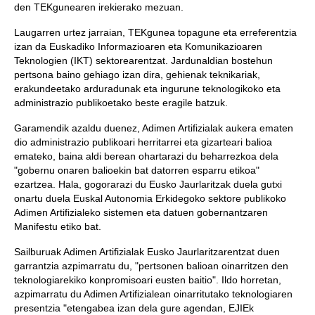
den TEKgunearen irekierako mezuan.
Laugarren urtez jarraian, TEKgunea topagune eta erreferentzia
izan da Euskadiko Informazioaren eta Komunikazioaren
Teknologien (IKT) sektorearentzat. Jardunaldian bostehun
pertsona baino gehiago izan dira, gehienak teknikariak,
erakundeetako arduradunak eta ingurune teknologikoko eta
administrazio publikoetako beste eragile batzuk.
Garamendik azaldu duenez, Adimen Artifizialak aukera ematen
dio administrazio publikoari herritarrei eta gizarteari balioa
emateko, baina aldi berean ohartarazi du beharrezkoa dela
"gobernu onaren balioekin bat datorren esparru etikoa"
ezartzea. Hala, gogorarazi du Eusko Jaurlaritzak duela gutxi
onartu duela Euskal Autonomia Erkidegoko sektore publikoko
Adimen Artifizialeko sistemen eta datuen gobernantzaren
Manifestu etiko bat.
Sailburuak Adimen Artifizialak Eusko Jaurlaritzarentzat duen
garrantzia azpimarratu du, "pertsonen balioan oinarritzen den
teknologiarekiko konpromisoari eusten baitio". Ildo horretan,
azpimarratu du Adimen Artifizialean oinarritutako teknologiaren
presentzia "etengabea izan dela gure agendan, EJIEk