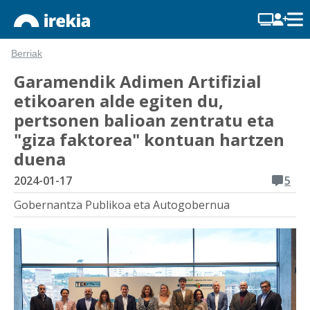
Berriak
Garamendik Adimen Artifizial
etikoaren alde egiten du,
pertsonen balioan zentratu eta
"giza faktorea" kontuan hartzen
duena
2024-01-17
5
Gobernantza Publikoa eta Autogobernua