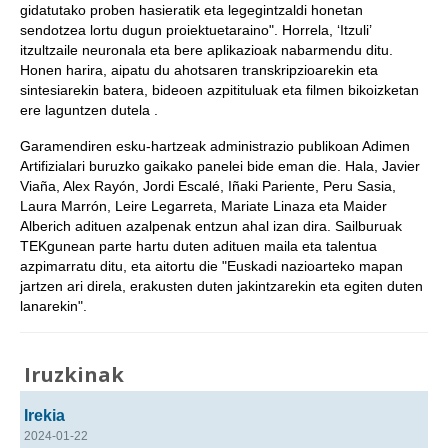
gidatutako proben hasieratik eta legegintzaldi honetan
sendotzea lortu dugun proiektuetaraino". Horrela, ‘Itzuli’
itzultzaile neuronala eta bere aplikazioak nabarmendu ditu.
Honen harira, aipatu du ahotsaren transkripzioarekin eta
sintesiarekin batera, bideoen azpitituluak eta filmen bikoizketan
ere laguntzen dutela .
Garamendiren esku-hartzeak administrazio publikoan Adimen
Artifizialari buruzko gaikako panelei bide eman die. Hala, Javier
Viaña, Alex Rayón, Jordi Escalé, Iñaki Pariente, Peru Sasia,
Laura Marrón, Leire Legarreta, Mariate Linaza eta Maider
Alberich adituen azalpenak entzun ahal izan dira. Sailburuak
TEKgunean parte hartu duten adituen maila eta talentua
azpimarratu ditu, eta aitortu die "Euskadi nazioarteko mapan
jartzen ari direla, erakusten duten jakintzarekin eta egiten duten
lanarekin".
Iruzkinak