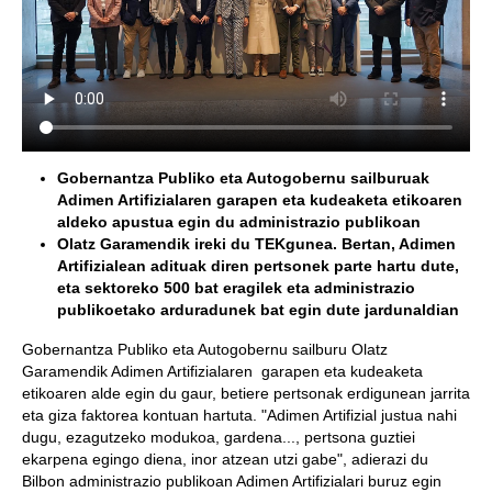
Gobernantza Publiko eta Autogobernu sailburuak
Adimen Artifizialaren garapen eta kudeaketa etikoaren
aldeko apustua egin du administrazio publikoan
Olatz Garamendik ireki du TEKgunea. Bertan, Adimen
Artifizialean adituak diren pertsonek parte hartu dute,
eta sektoreko 500 bat eragilek eta administrazio
publikoetako arduradunek bat egin dute jardunaldian
Gobernantza Publiko eta Autogobernu sailburu Olatz
Garamendik Adimen Artifizialaren garapen eta kudeaketa
etikoaren alde egin du gaur, betiere pertsonak erdigunean jarrita
eta giza faktorea kontuan hartuta. "Adimen Artifizial justua nahi
dugu, ezagutzeko modukoa, gardena..., pertsona guztiei
ekarpena egingo diena, inor atzean utzi gabe", adierazi du
Bilbon administrazio publikoan Adimen Artifizialari buruz egin