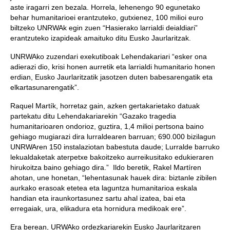
aste iragarri zen bezala. Horrela, lehenengo 90 egunetako
behar humanitarioei erantzuteko, gutxienez, 100 milioi euro
biltzeko UNRWAk egin zuen “Hasierako larrialdi deialdiari”
erantzuteko izapideak amaituko ditu Eusko Jaurlaritzak.
UNRWAko zuzendari exekutiboak Lehendakariari “esker ona
adierazi dio, krisi honen aurretik eta larrialdi humanitario honen
erdian, Eusko Jaurlaritzatik jasotzen duten babesarengatik eta
elkartasunarengatik”.
Raquel Martík, horretaz gain, azken gertakarietako datuak
partekatu ditu Lehendakariarekin “Gazako tragedia
humanitarioaren ondorioz, guztira, 1,4 milioi pertsona baino
gehiago mugiarazi dira lurraldearen barruan; 690.000 bizilagun
UNRWAren 150 instalaziotan babestuta daude; Lurralde barruko
lekualdaketak aterpetxe bakoitzeko aurreikusitako edukieraren
hirukoitza baino gehiago dira.” Ildo beretik, Rakel Martíren
ahotan, une honetan, “lehentasunak hauek dira: biztanle zibilen
aurkako erasoak etetea eta laguntza humanitarioa eskala
handian eta iraunkortasunez sartu ahal izatea, bai eta
erregaiak, ura, elikadura eta hornidura medikoak ere”.
Era berean, URWAko ordezkariarekin Eusko Jaurlaritzaren