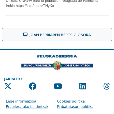
JOAN BERRIAREN BERTSIO OSORA
JARRAITU
Lege informazioa
Cookies politika
Erabilerarako baldintzak
Pribatutasun politika