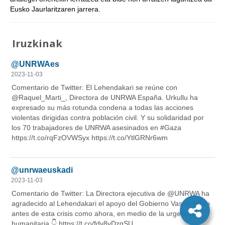
Eusko Jaurlaritzaren jarrera.
Iruzkinak