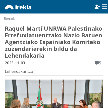
Berriak
Raquel Martí UNRWA Palestinako
Errefuxiatuentzako Nazio Batuen
Agentziako Espainiako Komiteko
zuzendariarekin bildu da
Lehendakaria
2023-11-03
5
Lehendakaritza