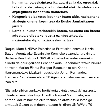
humanitarioa eskaintzea ikaragarri zaila da, erregai
ak
falta
direlako, etengabe bonbardaketak daudelako eta
azpiegiturak hondatuta daudelako
Konponbide baketsu iraunkor baten alde, nazioarteko
ahalegin onenei laguntzea da Eusko Jaurlaritzaren
jarrera
Larrialdi humanitarioarekin batera, su-etena eta irteera
adostua erdiesteko, guztiz ezinbestekoa da
nazioarteko diplomaziak esku-hartzea
Raquel Martí UNRWA Palestinako Errefuxiatuentzako Nazio
Batuen Agentziako Espainiako Komiteko zuzendariarekin eta
Bárbara Ruiz Balzola UNRWAko Euskadiko ordezkariarekin
elkartu da gaur goizean Lehendakaria. Lehendakaritzako bilkura
horretan Marian Elorza Europar Batasuneko eta Kanpo
Harremanetako idazkari nagusia eta Jonan Fernandez
Trantsizio Sozialaren eta 2030 Agendaren idazkari nagusia ere
izan dira.
“Biztanle zibilen aurkako bortizkeria ekintza guztiak” gaitzesten
dituela adierazi dio Iñigo Urkulluk Raquel Martíri, eta, era
berean, doluminak eta elkartasuna helarazi dizkio Israelgo
armadak Gazan egin duen erasoan hil diren UNRWAko 70