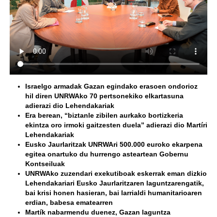
Israelgo armadak Gazan egindako erasoen ondorioz
hil diren
UNRWA
ko
70
pertsonekiko elkartasuna
adierazi dio Lehendakariak
Era berean, “biztanle zibilen aurkako bortizkeria
ekintza oro irmoki gaitzesten duela” adierazi dio Martíri
Lehendakariak
Eusko Jaurlaritzak UNRWAri 500.000 euroko ekarpena
egitea onartuko du hurrengo asteartean
Gobernu
Kontseiluak
UNRWA
ko zuzendari exekutiboak eskerrak eman dizkio
Lehendakari
ari Eusko Jaurlaritzaren laguntzarengatik,
bai krisi honen hasieran, bai larrialdi humanitarioaren
erdian, babesa ematearren
Martí
k
nabarmendu duenez, Gazan laguntza