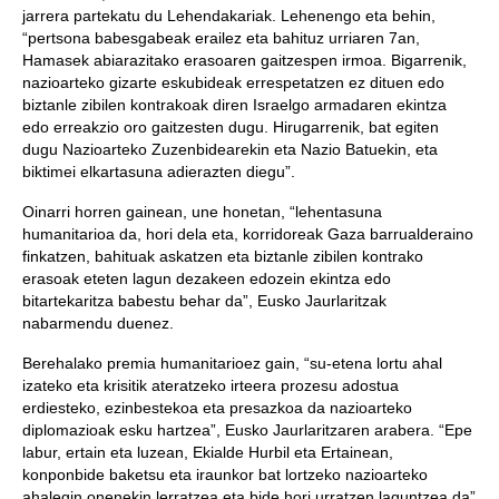
jarrera partekatu du Lehendakariak. Lehenengo eta behin,
“pertsona babesgabeak erailez eta bahituz urriaren 7an,
Hamasek abiarazitako erasoaren gaitzespen irmoa. Bigarrenik,
nazioarteko gizarte eskubideak errespetatzen ez dituen edo
biztanle zibilen kontrakoak diren Israelgo armadaren ekintza
edo erreakzio oro gaitzesten dugu. Hirugarrenik, bat egiten
dugu Nazioarteko Zuzenbidearekin eta Nazio Batuekin, eta
biktimei elkartasuna adierazten diegu”.
Oinarri horren gainean, une honetan, “lehentasuna
humanitarioa da, hori dela eta, korridoreak Gaza barrualderaino
finkatzen, bahituak askatzen eta biztanle zibilen kontrako
erasoak eteten lagun dezakeen edozein ekintza edo
bitartekaritza babestu behar da”, Eusko Jaurlaritzak
nabarmendu duenez.
Berehalako premia humanitarioez gain, “su-etena lortu ahal
izateko eta krisitik ateratzeko irteera prozesu adostua
erdiesteko, ezinbestekoa eta presazkoa da nazioarteko
diplomazioak esku hartzea”, Eusko Jaurlaritzaren arabera. “Epe
labur, ertain eta luzean, Ekialde Hurbil eta Ertainean,
konponbide baketsu eta iraunkor bat lortzeko nazioarteko
ahalegin onenekin lerratzea eta bide hori urratzen laguntzea da”