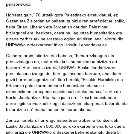
pertsonekiko.
Horretaz gain, “70 urtetik gora Palestinako errefuxiatuei, ez
Gazan eta Zisjordanian babestuta bizi diren errefuxiatuei soilik,
baita Sirian, Libanon eta Jordanian dauden Palestinar
bizilagunei ere, heziketa, osasuna, laguntza humanitarioa eta
gizarte zerbitzuak helarazteko egiten ari diren lana” aitortu dio
UNRWAko ordezkaritzari Iñigo Urkullu Lehendakariak.
Gainera, orain, aitortza eta babesa, “beharrezkoagoa eta
presazkoagoa da, muturreko krisi humanitarioa bizitzen ari
baikara. Hori horrela izanik, UNRWAk Eusko Jaurlaritzaren
prestutasuna izango du, bere gaitasunen barruan, ahal duen
guzti horretan laguntzeko”. Ildo beretik, “Ekialde Hurbileko eta
Ertaineko gatazkaren ondorio humanitario eta sozio-
ekonomikoen jarraipena egiteko sail arteko mahaia” sortu du
Eusko Jaurlaritzak. Eta, hain justu ere, “krisi humanitarioari
aurre egiteko Euskaditik egin daitezkeen ekarpenak baloratu eta
bideratzea da” mahai honen helburuetako bat.
Zentzu honetan, hurrengo asteartean Gobernu Kontseiluak
Eusko Jaurlaritzaren 500.000 euroko ekarpena onartuko duela
jakinarazi die UNRWAko ordezkariei Lehendakariak, duela bi