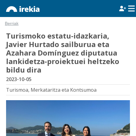
Berriak
Turismoko estatu-idazkaria,
Javier Hurtado sailburua eta
Azahara Domínguez diputatua
lankidetza-proiektuei heltzeko
bildu dira
2023-10-05
Turismoa, Merkataritza eta Kontsumoa