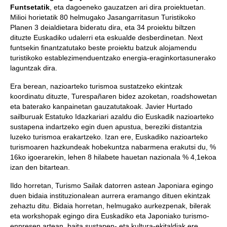
Funtsetatik
, eta dagoeneko gauzatzen ari dira proiektuetan.
Milioi horietatik 80 helmugako Jasangarritasun Turistikoko
Planen 3 deialdietara bideratu dira, eta 34 proiektu biltzen
dituzte Euskadiko udalerri eta eskualde desberdinetan. Next
funtsekin finantzatutako beste proiektu batzuk alojamendu
turistikoko establezimenduentzako energia-eraginkortasunerako
laguntzak dira.
Era berean, nazioarteko turismoa sustatzeko ekintzak
koordinatu dituzte, Turespañaren bidez azoketan, roadshowetan
eta baterako kanpainetan gauzatutakoak. Javier Hurtado
sailburuak Estatuko Idazkariari azaldu dio Euskadik nazioarteko
sustapena indartzeko egin duen apustua, bereziki distantzia
luzeko turismoa erakartzeko. Izan ere, Euskadiko nazioarteko
turismoaren hazkundeak hobekuntza nabarmena erakutsi du, %
16ko igoerarekin, lehen 8 hilabete hauetan nazionala % 4,1ekoa
izan den bitartean.
Ildo horretan, Turismo Sailak datorren astean Japoniara egingo
duen bidaia instituzionalean aurrera eramango dituen ekintzak
zehaztu ditu. Bidaia horretan, helmugako aurkezpenak, bilerak
eta workshopak egingo dira Euskadiko eta Japoniako turismo-
enpresen artean, baita sustapen- eta kultura-ekitaldiak ere.