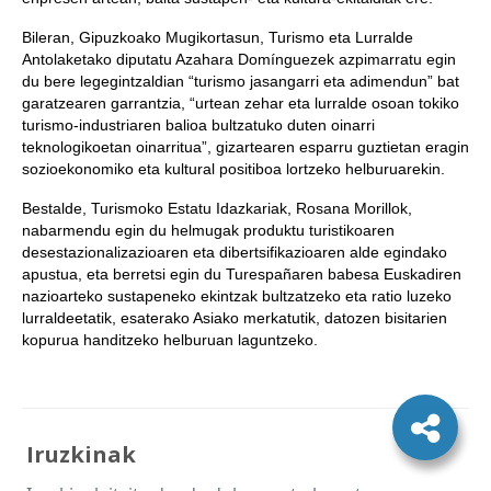
Bileran, Gipuzkoako Mugikortasun, Turismo eta Lurralde
Antolaketako diputatu Azahara Domínguezek azpimarratu egin
du bere legegintzaldian “turismo jasangarri eta adimendun” bat
garatzearen garrantzia, “urtean zehar eta lurralde osoan tokiko
turismo-industriaren balioa bultzatuko duten oinarri
teknologikoetan oinarritua”, gizartearen esparru guztietan eragin
sozioekonomiko eta kultural positiboa lortzeko helburuarekin.
Bestalde, Turismoko Estatu Idazkariak, Rosana Morillok,
nabarmendu egin du helmugak produktu turistikoaren
desestazionalizazioaren eta dibertsifikazioaren alde egindako
apustua, eta berretsi egin du Turespañaren babesa Euskadiren
nazioarteko sustapeneko ekintzak bultzatzeko eta ratio luzeko
lurraldeetatik, esaterako Asiako merkatutik, datozen bisitarien
kopurua handitzeko helburuan laguntzeko.
Iruzkinak