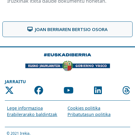
Iruzkinak itxita daude dokumentu honetan.
JOAN BERRIAREN BERTSIO OSORA
JARRAITU
Lege informazioa
Cookies politika
Erabilerarako baldintzak
Pribatutasun politika
© 2021
Irekia
.