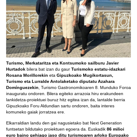
Turismo, Merkataritza eta Kontsumoko sailburu Javier
Hurtadok
bilera bat izan du gaur
Turismoko estatu-idazkari
Rosana Morillorekin
eta
Gipuzkoako Mugikortasun,
Turismo eta Lurralde Antolaketako diputatu Azahara
Domínguezekin
, Turismo Gastronomikoaren 8. Munduko Foroa
inauguratu ondoren. Bilera egiteko arrazoia hiru erakundeen
lankidetza-proiektuei buruz hitz egitea izan da, lantalde berria
Gipuzkoako Foru Aldundian sartu ondoren, baita interes
komuneko gaiak jorratzea ere.
Elkarraldian landu den gai nagusietako bat Next Generation
funtsetan bildutako proiektuen egoera da. Euskadik
86 milioi
euro baino gehiago jaso ditu turismoaren arloko Europako