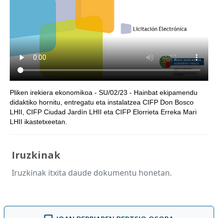
Pliken irekiera ekonomikoa - SU/02/23 - Hainbat ekipamendu
didaktiko hornitu, entregatu eta instalatzea CIFP Don Bosco
LHII, CIFP Ciudad Jardín LHII eta CIFP Elorrieta Erreka Mari
LHII ikastetxeetan.
Iruzkinak
Iruzkinak itxita daude dokumentu honetan.