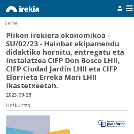
Berriak
Pliken irekiera ekonomikoa -
SU/02/23 - Hainbat ekipamendu
didaktiko hornitu, entregatu eta
instalatzea CIFP Don Bosco LHII,
CIFP Ciudad Jardín LHII eta CIFP
Elorrieta Erreka Mari LHII
ikastetxeetan.
2023-09-28
Hezkuntza