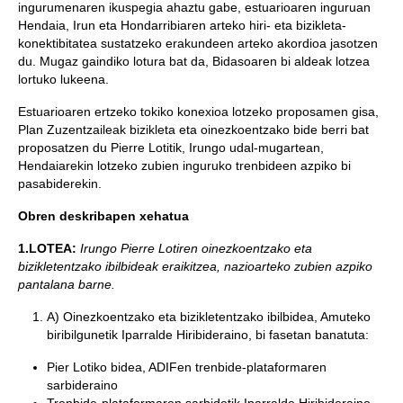
ingurumenaren ikuspegia ahaztu gabe, estuarioaren inguruan
Hendaia, Irun eta Hondarribiaren arteko hiri- eta bizikleta-
konektibitatea sustatzeko erakundeen arteko akordioa jasotzen
du. Mugaz gaindiko lotura bat da, Bidasoaren bi aldeak lotzea
lortuko lukeena.
Estuarioaren ertzeko tokiko konexioa lotzeko proposamen gisa,
Plan Zuzentzaileak bizikleta eta oinezkoentzako bide berri bat
proposatzen du Pierre Lotitik, Irungo udal-mugartean,
Hendaiarekin lotzeko zubien inguruko trenbideen azpiko bi
pasabiderekin.
Obren deskribapen xehatua
1.LOTEA:
Irungo Pierre Lotiren oinezkoentzako eta
bizikletentzako ibilbideak eraikitzea, nazioarteko zubien azpiko
pantalana barne.
A) Oinezkoentzako eta bizikletentzako ibilbidea, Amuteko
biribilgunetik Iparralde Hiribideraino, bi fasetan banatuta:
Pier Lotiko bidea, ADIFen trenbide-plataformaren
sarbideraino