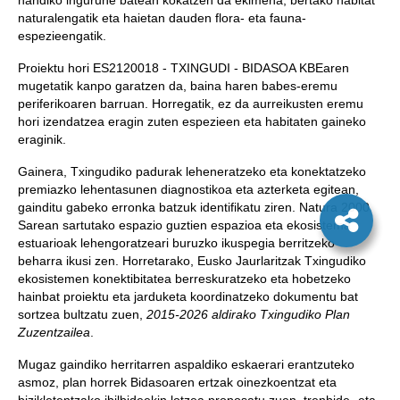
handiko ingurune batean kokatzen da ekimena, bertako habitat
naturalengatik eta haietan dauden flora- eta fauna-
espezieengatik.
Proiektu hori ES2120018 ‐ TXINGUDI ‐ BIDASOA KBEaren
mugetatik kanpo garatzen da, baina haren babes-eremu
periferikoaren barruan. Horregatik, ez da aurreikusten eremu
hori izendatzea eragin zuten espezieen eta habitaten gaineko
eraginik.
Gainera, Txingudiko padurak leheneratzeko eta konektatzeko
premiazko lehentasunen diagnostikoa eta azterketa egitean,
gainditu gabeko erronka batzuk identifikatu ziren. Natura 2000
Sarean sartutako espazio guztien espazioa eta ekosistema
estuarioak lehengoratzeari buruzko ikuspegia berritzeko
beharra ikusi zen. Horretarako, Eusko Jaurlaritzak Txingudiko
ekosistemen konektibitatea berreskuratzeko eta hobetzeko
hainbat proiektu eta jarduketa koordinatzeko dokumentu bat
sortzea bultzatu zuen,
2015-2026 aldirako Txingudiko Plan
Zuzentzailea
.
Mugaz gaindiko herritarren aspaldiko eskaerari erantzuteko
asmoz, plan horrek Bidasoaren ertzak oinezkoentzat eta