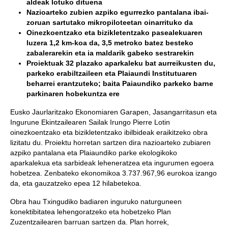
aldeak lotuko dituena
Nazioarteko zubien azpiko egurrezko pantalana ibai-
zoruan sartutako mikropiloteetan oinarrituko da
Oinezkoentzako eta bizikletentzako pasealekuaren
luzera 1,2 km-koa da, 3,5 metroko batez besteko
zabalerarekin eta ia maldarik gabeko sestrarekin
Proiektuak 32 plazako aparkaleku bat aurreikusten du,
parkeko erabiltzaileen eta Plaiaundi Institutuaren
beharrei erantzuteko; baita Paiaundiko parkeko barne
parkinaren hobekuntza ere
Eusko Jaurlaritzako Ekonomiaren Garapen, Jasangarritasun eta
Ingurune Ekintzailearen Sailak Irungo Pierre Lotin
oinezkoentzako eta bizikletentzako ibilbideak eraikitzeko obra
lizitatu du. Proiektu horretan sartzen dira nazioarteko zubiaren
azpiko pantalana eta Plaiaundiko parke ekologikoko
aparkalekua eta sarbideak leheneratzea eta ingurumen egoera
hobetzea. Zenbateko ekonomikoa 3.737.967,96 eurokoa izango
da, eta gauzatzeko epea 12 hilabetekoa.
Obra hau Txingudiko badiaren inguruko naturguneen
konektibitatea lehengoratzeko eta hobetzeko Plan
Zuzentzailearen barruan sartzen da. Plan horrek,