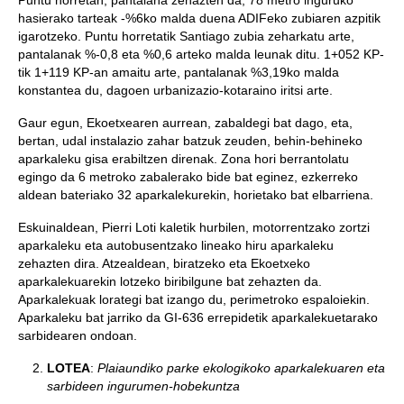
Puntu horretan, pantalana zehazten da, 78 metro inguruko
hasierako tarteak -%6ko malda duena ADIFeko zubiaren azpitik
igarotzeko. Puntu horretatik Santiago zubia zeharkatu arte,
pantalanak %-0,8 eta %0,6 arteko malda leunak ditu. 1+052 KP-
tik 1+119 KP-an amaitu arte, pantalanak %3,19ko malda
konstantea du, dagoen urbanizazio-kotaraino iritsi arte.
Gaur egun, Ekoetxearen aurrean, zabaldegi bat dago, eta,
bertan, udal instalazio zahar batzuk zeuden, behin-behineko
aparkaleku gisa erabiltzen direnak. Zona hori berrantolatu
egingo da 6 metroko zabalerako bide bat eginez, ezkerreko
aldean bateriako 32 aparkalekurekin, horietako bat elbarriena.
Eskuinaldean, Pierri Loti kaletik hurbilen, motorrentzako zortzi
aparkaleku eta autobusentzako lineako hiru aparkaleku
zehazten dira. Atzealdean, biratzeko eta Ekoetxeko
aparkalekuarekin lotzeko biribilgune bat zehazten da.
Aparkalekuak lorategi bat izango du, perimetroko espaloiekin.
Aparkaleku bat jarriko da GI-636 errepidetik aparkalekuetarako
sarbidearen ondoan.
LOTEA
:
Plaiaundiko parke ekologikoko aparkalekuaren eta
sarbideen ingurumen-hobekuntza