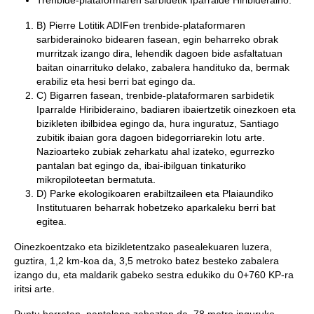
Trenbide-plataformaren sarbidetik Iparralde Hiribideraino.
B) Pierre Lotitik ADIFen trenbide-plataformaren
sarbiderainoko bidearen fasean, egin beharreko obrak
murritzak izango dira, lehendik dagoen bide asfaltatuan
baitan oinarrituko delako, zabalera handituko da, bermak
erabiliz eta hesi berri bat egingo da.
C) Bigarren fasean, trenbide-plataformaren sarbidetik
Iparralde Hiribideraino, badiaren ibaiertzetik oinezkoen eta
bizikleten ibilbidea egingo da, hura inguratuz, Santiago
zubitik ibaian gora dagoen bidegorriarekin lotu arte.
Nazioarteko zubiak zeharkatu ahal izateko, egurrezko
pantalan bat egingo da, ibai-ibilguan tinkaturiko
mikropiloteetan bermatuta.
D) Parke ekologikoaren erabiltzaileen eta Plaiaundiko
Institutuaren beharrak hobetzeko aparkaleku berri bat
egitea.
Oinezkoentzako eta bizikletentzako pasealekuaren luzera,
guztira, 1,2 km-koa da, 3,5 metroko batez besteko zabalera
izango du, eta maldarik gabeko sestra edukiko du 0+760 KP-ra
iritsi arte.