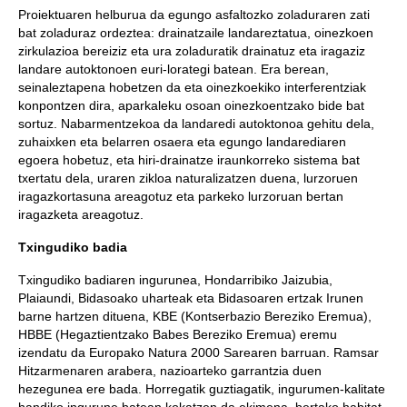
Proiektuaren helburua da egungo asfaltozko zoladuraren zati
bat zoladuraz ordeztea: drainatzaile landareztatua, oinezkoen
zirkulazioa bereiziz eta ura zoladuratik drainatuz eta iragaziz
landare autoktonoen euri-lorategi batean. Era berean,
seinaleztapena hobetzen da eta oinezkoekiko interferentziak
konpontzen dira, aparkaleku osoan oinezkoentzako bide bat
sortuz. Nabarmentzekoa da landaredi autoktonoa gehitu dela,
zuhaixken eta belarren osaera eta egungo landarediaren
egoera hobetuz, eta hiri-drainatze iraunkorreko sistema bat
txertatu dela, uraren zikloa naturalizatzen duena, lurzoruen
iragazkortasuna areagotuz eta parkeko lurzoruan bertan
iragazketa areagotuz.
Txingudiko badia
Txingudiko badiaren ingurunea, Hondarribiko Jaizubia,
Plaiaundi, Bidasoako uharteak eta Bidasoaren ertzak Irunen
barne hartzen dituena, KBE (Kontserbazio Bereziko Eremua),
HBBE (Hegaztientzako Babes Bereziko Eremua) eremu
izendatu da Europako Natura 2000 Sarearen barruan. Ramsar
Hitzarmenaren arabera, nazioarteko garrantzia duen
hezegunea ere bada. Horregatik guztiagatik, ingurumen-kalitate