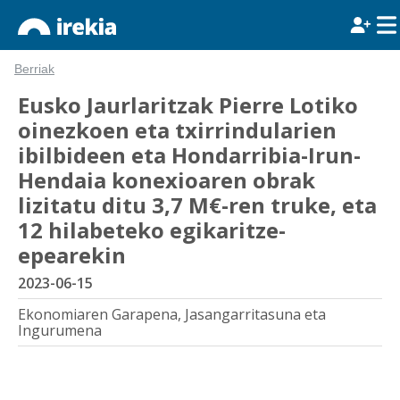
Berriak
Eusko Jaurlaritzak Pierre Lotiko
oinezkoen eta txirrindularien
ibilbideen eta Hondarribia-Irun-
Hendaia konexioaren obrak
lizitatu ditu 3,7 M€-ren truke, eta
12 hilabeteko egikaritze-
epearekin
2023-06-15
Ekonomiaren Garapena, Jasangarritasuna eta
Ingurumena