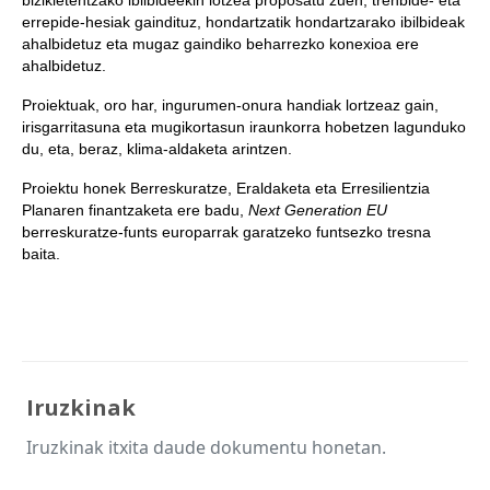
bizikletentzako ibilbideekin lotzea proposatu zuen, trenbide- eta
errepide-hesiak gaindituz, hondartzatik hondartzarako ibilbideak
ahalbidetuz eta mugaz gaindiko beharrezko konexioa ere
ahalbidetuz.
Proiektuak, oro har, ingurumen-onura handiak lortzeaz gain,
irisgarritasuna eta mugikortasun iraunkorra hobetzen lagunduko
du, eta, beraz, klima-aldaketa arintzen.
Proiektu honek Berreskuratze, Eraldaketa eta Erresilientzia
Planaren finantzaketa ere badu,
Next Generation EU
berreskuratze-funts europarrak garatzeko funtsezko tresna
baita.
Iruzkinak
Iruzkinak itxita daude dokumentu honetan.