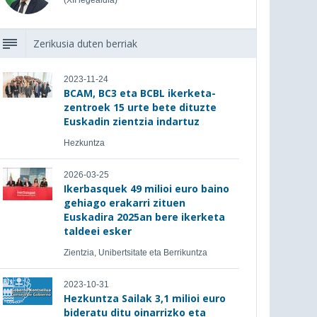
(XII legealdia)
Zerikusia duten berriak
2023-11-24
BCAM, BC3 eta BCBL ikerketa-
zentroek 15 urte bete dituzte
Euskadin zientzia indartuz
Hezkuntza
2026-03-25
Ikerbasquek 49 milioi euro baino
gehiago erakarri zituen
Euskadira 2025an bere ikerketa
taldeei esker
Zientzia, Unibertsitate eta Berrikuntza
2023-10-31
Hezkuntza Sailak 3,1 milioi euro
bideratu ditu oinarrizko eta