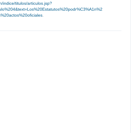
/indice/titulos/articulos.jsp?
ADculo%204&text=Los%20Estatutos%20podr%C3%A1n%2
%20actos%20oficiales
.