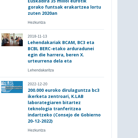
Euskadira 35 milioi eurotik
gorako funtsak erakartzea lortu
zuten 2020an
Hezkuntza
2018-11-13
Lehendakariak BCAM, BC3 eta
BCBL BERC-etako arduradunei
egin die harrera, beren X.
urteurrena dela eta
Lehendakaritza
2022-12-20
200.000 euroko dirulaguntza bc3
ikerketa zentroari, K.LAB
laborategiaren bitartez
teknologia tranferitzea
indartzeko (Consejo de Gobierno
20-12-2022)
Hezkuntza