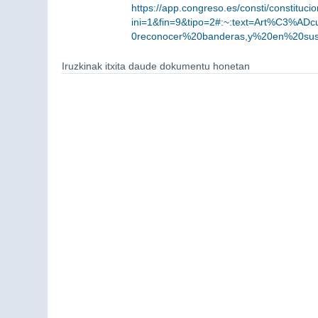
https://app.congreso.es/consti/constitucion
ini=1&fin=9&tipo=2#:~:text=Art%C3%
0reconocer%20banderas,y%20en%20sus
Iruzkinak itxita daude dokumentu honetan