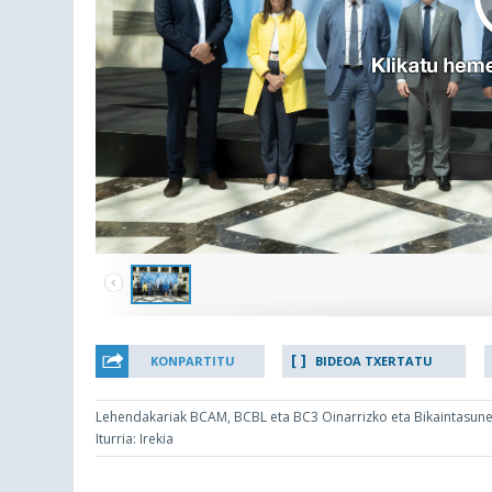
KONPARTITU
BIDEOA TXERTATU
Lehendakariak BCAM, BCBL eta BC3 Oinarrizko eta Bikaintasune
Iturria: Irekia