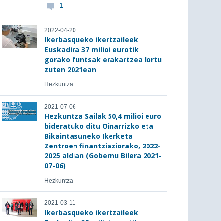
1
2022-04-20
Ikerbasqueko ikertzaileek
Euskadira 37 milioi eurotik
gorako funtsak erakartzea lortu
zuten 2021ean
Hezkuntza
2021-07-06
Hezkuntza Sailak 50,4 milioi euro
bideratuko ditu Oinarrizko eta
Bikaintasuneko Ikerketa
Zentroen finantziaziorako, 2022-
2025 aldian (Gobernu Bilera 2021-
07-06)
Hezkuntza
2021-03-11
Ikerbasqueko ikertzaileek