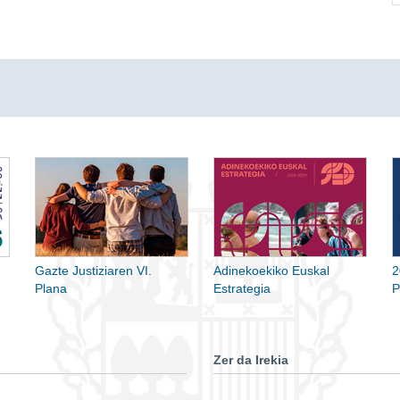
Gazte Justiziaren VI.
Adinekoekiko Euskal
2
Plana
Estrategia
P
Zer da Irekia