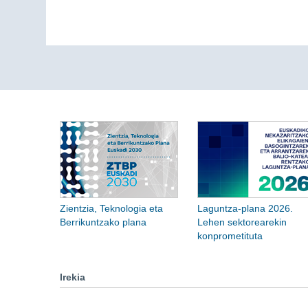
Zientzia, Teknologia eta
Laguntza-plana 2026.
Berrikuntzako plana
Lehen sektorearekin
konprometituta
Irekia