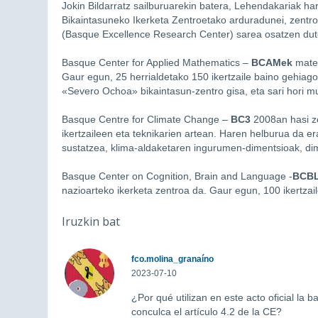
Jokin Bildarratz sailburuarekin batera, Lehendakariak h
Bikaintasuneko Ikerketa Zentroetako arduradunei, zentro
(Basque Excellence Research Center) sarea osatzen dut
Basque Center for Applied Mathematics –
BCAMek
matem
Gaur egun, 25 herrialdetako 150 ikertzaile baino gehiago 
«Severo Ochoa» bikaintasun-zentro gisa, eta sari hori 
Basque Centre for Climate Change –
BC3
2008an hasi ze
ikertzaileen eta teknikarien artean. Haren helburua da 
sustatzea, klima-aldaketaren ingurumen-dimentsioak, dim
Basque Center on Cognition, Brain and Language -
BCB
nazioarteko ikerketa zentroa da. Gaur egun, 100 ikertzail
Iruzkin bat
fco.molina_granaíno
2023-07-10
¿Por qué utilizan en este acto oficial la
conculca el artículo 4.2 de la CE?