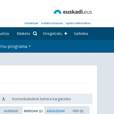
kontaktuak
erabilerraztasuna
egoitza elektronikoa
untza
Bilaketa
Erregistratu
Sarbidea
rnu-programa
Komunikabideek behera kargatzeko
AUDIOAK
BIDEOAK
(1)
ARGAZKIAK
PDF
(0)