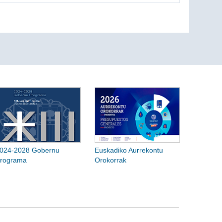
024-2028 Gobernu
Euskadiko Aurrekontu
rograma
Orokorrak