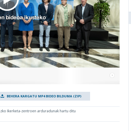
BEHERA KARGATU MP4 BIDEO BILDUMA (ZIP)
zko Ikerketa-zentroen arduradunak hartu ditu