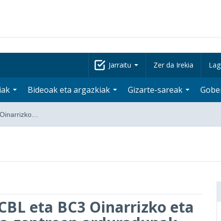
Jarraitu
Zer da Irekia
Lag
iak
Bideoak eta argazkiak
Gizarte-sareak
Gobe
Oinarrizko…
BL eta BC3 Oinarrizko eta