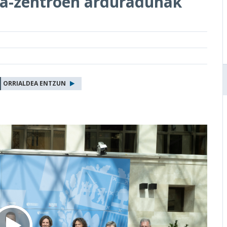
ta-zentroen arduradunak
ORRIALDEA ENTZUN