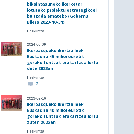
bikaintasuneko ikerketari
lotutako proiektu estrategikoei
bultzada emateko (Gobernu
Bilera 2023-10-31)
Hezkuntza
2024-05-09
Ikerbasqueko ikertzaileek
Euskadira 45 milioi eurotik
gorako funtsak erakartzea lortu
dute 2023an
Hezkuntza
2
2023-02-16
Ikerbasqueko ikertzaileek
Euskadira 40 milioi eurotik
gorako funtsak erakartzea lortu
zuten 2022an
Hezkuntza