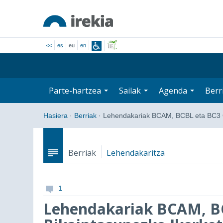
<<
es
eu
en
Parte-hartzea
Sailak
Agenda
Berr
Hasiera
·
Berriak
·
Lehendakariak BCAM, BCBL eta BC3 
Berriak
Lehendakaritza
1
Lehendakariak BCAM, BC