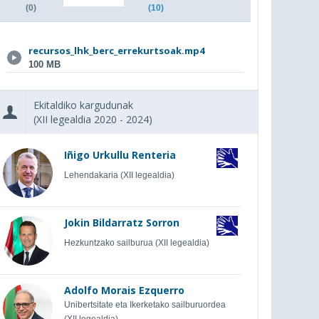
(0)
(10)
recursos_lhk_berc_errekurtsoak.mp4
100 MB
Ekitaldiko kargudunak
(XII legealdia 2020 - 2024)
Iñigo Urkullu Renteria
Lehendakaria (XII legealdia)
Jokin Bildarratz Sorron
Hezkuntzako sailburua (XII legealdia)
Adolfo Morais Ezquerro
Unibertsitate eta Ikerketako sailburuordea