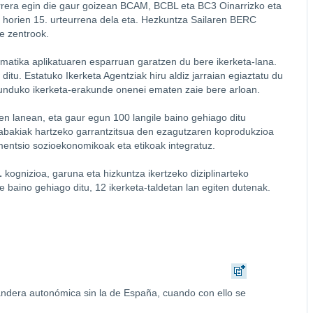
arrera egin die gaur goizean BCAM, BCBL eta BC3 Oinarrizko eta
 horien 15. urteurrena dela eta. Hezkuntza Sailaren BERC
e zentrook.
atika aplikatuaren esparruan garatzen du bere ikerketa-lana.
ditu. Estatuko Ikerketa Agentziak hiru aldiz jarraian egiaztatu du
munduko ikerketa-erakunde onenei ematen zaie bere arloan.
n lanean, eta gaur egun 100 langile baino gehiago ditu
erabakiak hartzeko garrantzitsua den ezagutzaren koprodukzioa
entsio sozioekonomikoak eta etikoak integratuz.
L
kognizioa, garuna eta hizkuntza ikertzeko diziplinarteko
e baino gehiago ditu, 12 ikerketa-taldetan lan egiten dutenak.
 bandera autonómica sin la de España, cuando con ello se