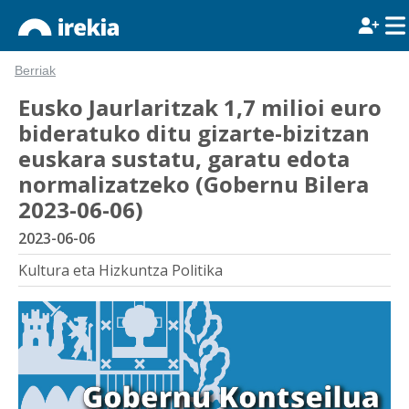
Berriak
Eusko Jaurlaritzak 1,7 milioi euro
bideratuko ditu gizarte-bizitzan
euskara sustatu, garatu edota
normalizatzeko (Gobernu Bilera
2023-06-06)
2023-06-06
Kultura eta Hizkuntza Politika