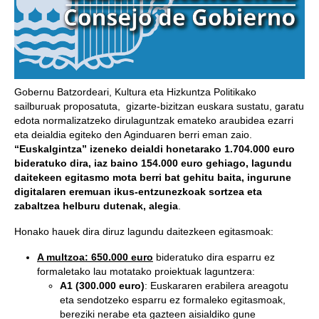
Gobernu Batzordeari, Kultura eta Hizkuntza Politikako
sailburuak proposatuta, gizarte-bizitzan euskara sustatu, garatu
edota normalizatzeko dirulaguntzak emateko araubidea ezarri
eta deialdia egiteko den Aginduaren berri eman zaio.
“Euskalgintza” izeneko deialdi honetarako 1.704.000 euro
bideratuko dira, iaz baino 154.000 euro gehiago, lagundu
daitekeen egitasmo mota berri bat gehitu baita, ingurune
digitalaren eremuan ikus-entzunezkoak sortzea eta
zabaltzea helburu dutenak, alegia
.
Honako hauek dira diruz lagundu daitezkeen egitasmoak:
A multzoa: 650.000 euro
bideratuko dira esparru ez
formaletako lau motatako proiektuak laguntzera:
A1 (300.000 euro)
: Euskararen erabilera areagotu
eta sendotzeko esparru ez formaleko egitasmoak,
bereziki nerabe eta gazteen aisialdiko gune