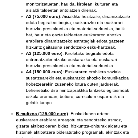
monitorizatuetan, hau da, kirolean, kulturan eta
aisialdi taldeetan antolatzen direnak.
A2 (75.000 euro)
: Aisialdiko hezitzaile, dinamizatzaile
edota begiraleei begira, euskarazko eta euskarari
buruzko prestakuntza eta material-sorkuntza, batik
bat, haur eta gazte taldeetan euskararen ahozko
erabilera dinamizatzeko estrategiak edota gazteen
hizkuntz gaitasuna sendotzeko esku-hartzeak.
A3 (125.000 euro)
: Kiroletako begirale edota
entrenatzaileentzako euskarazko eta euskarari
buruzko prestakuntza eta material-sorkuntza.
A4 (150.000 euro)
: Euskararen erabilera soziala
sustatzearekin eta euskarazko ahozko komunikazioa
hobetzearekin zuzeneko lotura duten jarduerak.
Lehenetsiko dira mintzapraktika lantzeko egitasmoak
eskola eremuan, betiere, curriculum esparrutik eta
gelatik kanpo.
B multzoa (125.000 euro)
: Euskaldunen artean
euskararen erabilera areagotu eta sendotzeko asmoz,
gizarte aktibazioaren bidez, hizkuntza-ohiturak aldatu eta
hiztunak aktibatzera bideratutako programak, ekintzak eta