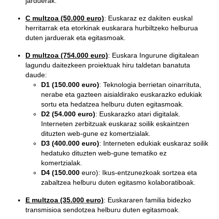
jarduerak.
C multzoa (50.000 euro)
: Euskaraz ez dakiten euskal
herritarrak eta etorkinak euskarara hurbiltzeko helburua
duten jarduerak eta egitasmoak.
D multzoa (754.000 euro)
: Euskara Ingurune digitalean
lagundu daitezkeen proiektuak hiru taldetan banatuta
daude:
D1 (150.000 euro)
: Teknologia berrietan oinarrituta,
nerabe eta gazteen aisialdirako euskarazko edukiak
sortu eta hedatzea helburu duten egitasmoak.
D2 (54.000 euro)
: Euskarazko atari digitalak.
Interneten zerbitzuak euskaraz soilik eskaintzen
dituzten web-gune ez komertzialak.
D3 (400.000 euro)
: Interneten edukiak euskaraz soilik
hedatuko dituzten web-gune tematiko ez
komertzialak.
D4 (150
.000
euro): Ikus-entzunezkoak sortzea eta
zabaltzea helburu duten egitasmo kolaboratiboak.
E multzoa (35.000 euro)
: Euskararen familia bidezko
transmisioa sendotzea helburu duten egitasmoak.