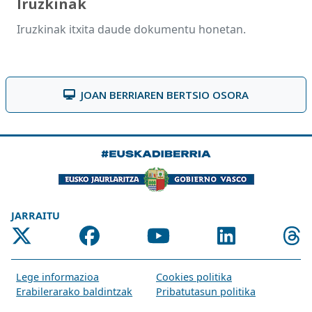
Iruzkinak
Iruzkinak itxita daude dokumentu honetan.
JOAN BERRIAREN BERTSIO OSORA
JARRAITU
Lege informazioa
Cookies politika
Erabilerarako baldintzak
Pribatutasun politika