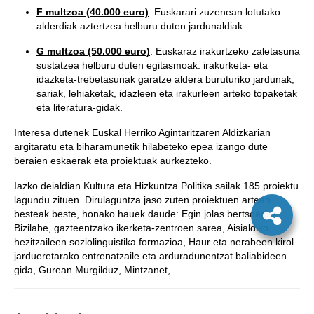
F multzoa (40.000 euro)
: Euskarari zuzenean lotutako
alderdiak aztertzea helburu duten jardunaldiak.
G multzoa (50.000 euro)
: Euskaraz irakurtzeko zaletasuna
sustatzea helburu duten egitasmoak: irakurketa- eta
idazketa-trebetasunak garatze aldera buruturiko jardunak,
sariak, lehiaketak, idazleen eta irakurleen arteko topaketak
eta literatura-gidak.
Interesa dutenek Euskal Herriko Agintaritzaren Aldizkarian
argitaratu eta biharamunetik hilabeteko epea izango dute
beraien eskaerak eta proiektuak aurkezteko.
Iazko deialdian Kultura eta Hizkuntza Politika sailak 185 proiektu
lagundu zituen. Dirulaguntza jaso zuten proiektuen artean
besteak beste, honako hauek daude: Egin jolas bertsoagaz,
Bizilabe, gazteentzako ikerketa-zentroen sarea, Aisialdiko
hezitzaileen soziolinguistika formazioa, Haur eta nerabeen kirol
jardueretarako entrenatzaile eta arduradunentzat baliabideen
gida, Gurean Murgilduz, Mintzanet,…