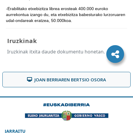
-Erabilitako etxebizitza librea erosteak 400.000 euroko
aurrekontua izango du, eta etxebizitza babesturako lurzoruaren
udal-ondareak eratzea, 50.000koa.
Iruzkinak
Iruzkinak itxita daude dokumentu honetan.
JOAN BERRIAREN BERTSIO OSORA
JARRAITU