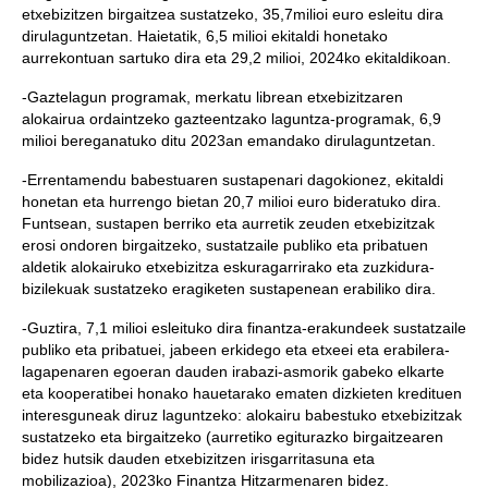
etxebizitzen birgaitzea sustatzeko, 35,7milioi euro esleitu dira
dirulaguntzetan. Haietatik, 6,5 milioi ekitaldi honetako
aurrekontuan sartuko dira eta 29,2 milioi, 2024ko ekitaldikoan.
-Gaztelagun programak, merkatu librean etxebizitzaren
alokairua ordaintzeko gazteentzako laguntza-programak, 6,9
milioi bereganatuko ditu 2023an emandako dirulaguntzetan.
-Errentamendu babestuaren sustapenari dagokionez, ekitaldi
honetan eta hurrengo bietan 20,7 milioi euro bideratuko dira.
Funtsean, sustapen berriko eta aurretik zeuden etxebizitzak
erosi ondoren birgaitzeko, sustatzaile publiko eta pribatuen
aldetik alokairuko etxebizitza eskuragarrirako eta zuzkidura-
bizilekuak sustatzeko eragiketen sustapenean erabiliko dira.
-Guztira, 7,1 milioi esleituko dira finantza-erakundeek sustatzaile
publiko eta pribatuei, jabeen erkidego eta etxeei eta erabilera-
lagapenaren egoeran dauden irabazi-asmorik gabeko elkarte
eta kooperatibei honako hauetarako ematen dizkieten kredituen
interesguneak diruz laguntzeko: alokairu babestuko etxebizitzak
sustatzeko eta birgaitzeko (aurretiko egiturazko birgaitzearen
bidez hutsik dauden etxebizitzen irisgarritasuna eta
mobilizazioa), 2023ko Finantza Hitzarmenaren bidez.