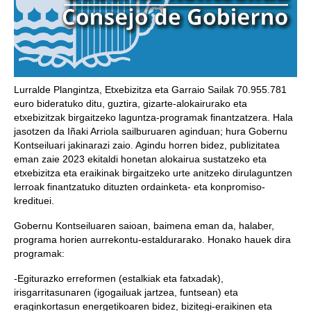
Lurralde Plangintza, Etxebizitza eta Garraio Sailak 70.955.781
euro bideratuko ditu, guztira, gizarte-alokairurako eta
etxebizitzak birgaitzeko laguntza-programak finantzatzera. Hala
jasotzen da Iñaki Arriola sailburuaren aginduan; hura Gobernu
Kontseiluari jakinarazi zaio. Agindu horren bidez, publizitatea
eman zaie 2023 ekitaldi honetan alokairua sustatzeko eta
etxebizitza eta eraikinak birgaitzeko urte anitzeko dirulaguntzen
lerroak finantzatuko dituzten ordainketa- eta konpromiso-
kredituei.
Gobernu Kontseiluaren saioan, baimena eman da, halaber,
programa horien aurrekontu-estaldurarako. Honako hauek dira
programak:
-Egiturazko erreformen (estalkiak eta fatxadak),
irisgarritasunaren (igogailuak jartzea, funtsean) eta
eraginkortasun energetikoaren bidez, bizitegi-eraikinen eta