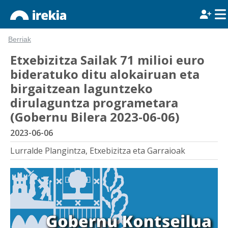
Berriak
Etxebizitza Sailak 71 milioi euro
bideratuko ditu alokairuan eta
birgaitzean laguntzeko
dirulaguntza programetara
(Gobernu Bilera 2023-06-06)
2023-06-06
Lurralde Plangintza, Etxebizitza eta Garraioak