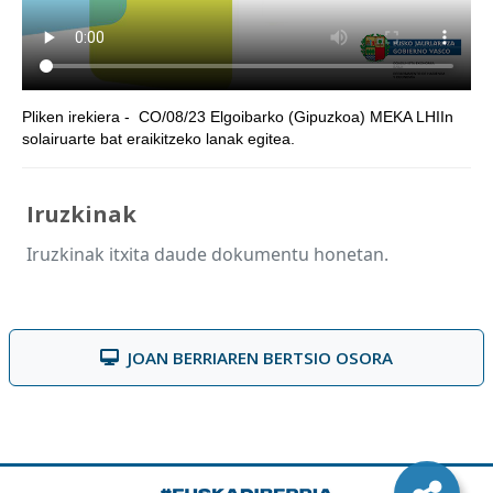
Pliken irekiera - CO/08/23 Elgoibarko (Gipuzkoa) MEKA LHIIn
solairuarte bat eraikitzeko lanak egitea.
Iruzkinak
Iruzkinak itxita daude dokumentu honetan.
JOAN BERRIAREN BERTSIO OSORA