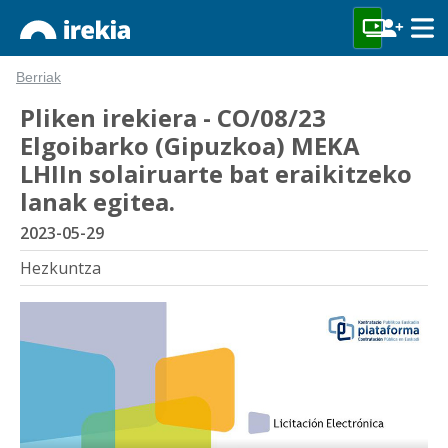
Berriak
Pliken irekiera - CO/08/23
Elgoibarko (Gipuzkoa) MEKA
LHIIn solairuarte bat eraikitzeko
lanak egitea.
2023-05-29
Hezkuntza