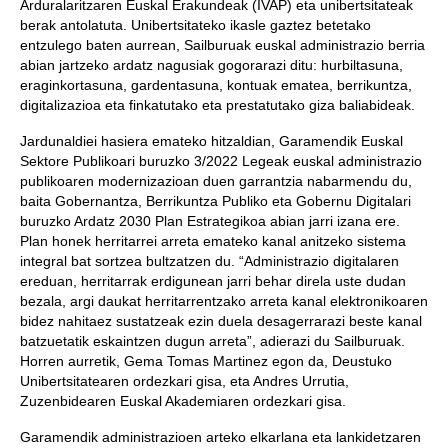
Arduralaritzaren Euskal Erakundeak (IVAP) eta unibertsitateak
berak antolatuta. Unibertsitateko ikasle gaztez betetako
entzulego baten aurrean, Sailburuak euskal administrazio berria
abian jartzeko ardatz nagusiak gogorarazi ditu: hurbiltasuna,
eraginkortasuna, gardentasuna, kontuak ematea, berrikuntza,
digitalizazioa eta finkatutako eta prestatutako giza baliabideak.
Jardunaldiei hasiera emateko hitzaldian, Garamendik Euskal
Sektore Publikoari buruzko 3/2022 Legeak euskal administrazio
publikoaren modernizazioan duen garrantzia nabarmendu du,
baita Gobernantza, Berrikuntza Publiko eta Gobernu Digitalari
buruzko Ardatz 2030 Plan Estrategikoa abian jarri izana ere.
Plan honek herritarrei arreta emateko kanal anitzeko sistema
integral bat sortzea bultzatzen du. “Administrazio digitalaren
ereduan, herritarrak erdigunean jarri behar direla uste dudan
bezala, argi daukat herritarrentzako arreta kanal elektronikoaren
bidez nahitaez sustatzeak ezin duela desagerrarazi beste kanal
batzuetatik eskaintzen dugun arreta”, adierazi du Sailburuak.
Horren aurretik, Gema Tomas Martinez egon da, Deustuko
Unibertsitatearen ordezkari gisa, eta Andres Urrutia,
Zuzenbidearen Euskal Akademiaren ordezkari gisa.
Garamendik administrazioen arteko elkarlana eta lankidetzaren