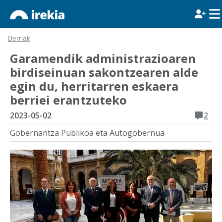
Berriak
Garamendik administrazioaren
birdiseinuan sakontzearen alde
egin du, herritarren eskaera
berriei erantzuteko
2023-05-02
2
Gobernantza Publikoa eta Autogobernua