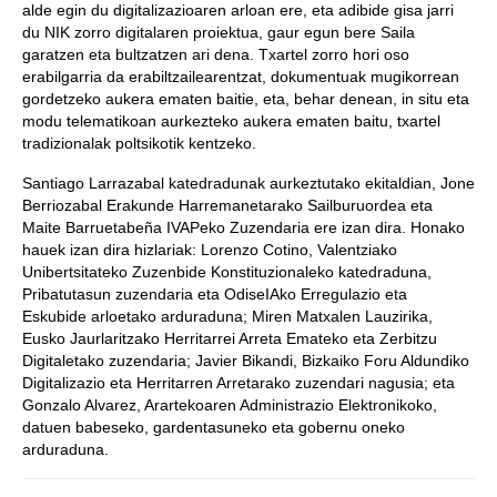
alde egin du digitalizazioaren arloan ere, eta adibide gisa jarri
du NIK zorro digitalaren proiektua, gaur egun bere Saila
garatzen eta bultzatzen ari dena. Txartel zorro hori oso
erabilgarria da erabiltzailearentzat, dokumentuak mugikorrean
gordetzeko aukera ematen baitie, eta, behar denean, in situ eta
modu telematikoan aurkezteko aukera ematen baitu, txartel
tradizionalak poltsikotik kentzeko.
Santiago Larrazabal katedradunak aurkeztutako ekitaldian, Jone
Berriozabal Erakunde Harremanetarako Sailburuordea eta
Maite Barruetabeña IVAPeko Zuzendaria ere izan dira. Honako
hauek izan dira hizlariak: Lorenzo Cotino, Valentziako
Unibertsitateko Zuzenbide Konstituzionaleko katedraduna,
Pribatutasun zuzendaria eta OdiseIAko Erregulazio eta
Eskubide arloetako arduraduna; Miren Matxalen Lauzirika,
Eusko Jaurlaritzako Herritarrei Arreta Emateko eta Zerbitzu
Digitaletako zuzendaria; Javier Bikandi, Bizkaiko Foru Aldundiko
Digitalizazio eta Herritarren Arretarako zuzendari nagusia; eta
Gonzalo Alvarez, Arartekoaren Administrazio Elektronikoko,
datuen babeseko, gardentasuneko eta gobernu oneko
arduraduna.