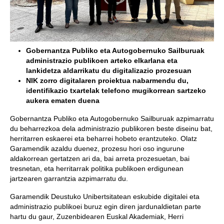
Gobernantza Publiko eta Autogobernuko Sailburuak
administrazio publikoen arteko elkarlana eta
lankidetza aldarrikatu du digitalizazio prozesuan
NIK zorro digitalaren proiektua nabarmendu du,
identifikazio txartelak telefono mugikorrean sartzeko
aukera ematen duena
Gobernantza Publiko eta Autogobernuko Sailburuak azpimarratu
du beharrezkoa dela administrazio publikoren beste diseinu bat,
herritarren eskaerei eta beharrei hobeto erantzuteko. Olatz
Garamendik azaldu duenez, prozesu hori oso ingurune
aldakorrean gertatzen ari da, bai arreta prozesuetan, bai
tresnetan, eta herritarrak politika publikoen erdigunean
jartzearen garrantzia azpimarratu du.
Garamendik Deustuko Unibertsitatean eskubide digitalei eta
administrazio publikoei buruz egin diren jardunaldietan parte
hartu du gaur, Zuzenbidearen Euskal Akademiak, Herri