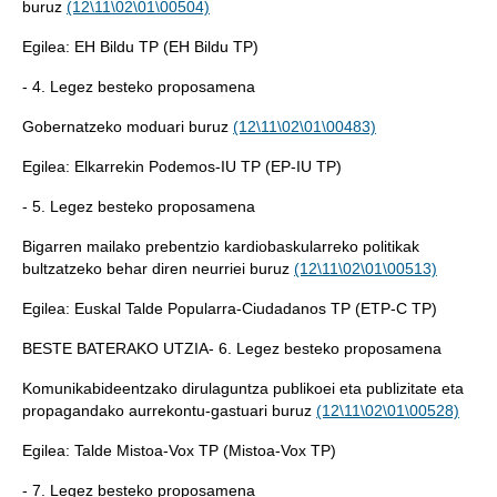
buruz
(12\11\02\01\00504)
Egilea: EH Bildu TP (EH Bildu TP)
- 4. Legez besteko proposamena
Gobernatzeko moduari buruz
(12\11\02\01\00483)
Egilea: Elkarrekin Podemos-IU TP (EP-IU TP)
- 5. Legez besteko proposamena
Bigarren mailako prebentzio kardiobaskularreko politikak
bultzatzeko behar diren neurriei buruz
(12\11\02\01\00513)
Egilea: Euskal Talde Popularra-Ciudadanos TP (ETP-C TP)
BESTE BATERAKO UTZIA- 6. Legez besteko proposamena
Komunikabideentzako dirulaguntza publikoei eta publizitate eta
propagandako aurrekontu-gastuari buruz
(12\11\02\01\00528)
Egilea: Talde Mistoa-Vox TP (Mistoa-Vox TP)
- 7. Legez besteko proposamena