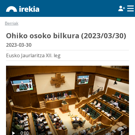
Berriak
Ohiko osoko bilkura (2023/03/30)
2023-03-30
Eusko Jaurlaritza XII. leg