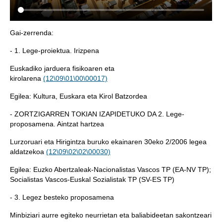
Gai-zerrenda:
- 1. Lege-proiektua. Irizpena
Euskadiko jarduera fisikoaren eta
kirolarena
(12\09\01\00\00017)
Egilea: Kultura, Euskara eta Kirol Batzordea
- ZORTZIGARREN TOKIAN IZAPIDETUKO DA 2. Lege-
proposamena. Aintzat hartzea
Lurzoruari eta Hirigintza buruko ekainaren 30eko 2/2006 legea
aldatzekoa
(12\09\02\02\00030)
Egilea: Euzko Abertzaleak-Nacionalistas Vascos TP (EA-NV TP);
Socialistas Vascos-Euskal Sozialistak TP (SV-ES TP)
- 3. Legez besteko proposamena
Minbiziari aurre egiteko neurrietan eta baliabideetan sakontzeari