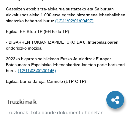
Gasteizen etxebizitza-alokairua sustatzeko eta Salburuan
alokairu sozialeko 1.000 etxe egiteko hitzarmena lehenbailehen
sinatzeko beharrari buruz
(12\11\02\01\00497)
Egilea: EH Bildu TP (EH Bildu TP)
- BIGARREN TOKIAN IZAPIDETUKO DA 8. Interpelazioaren
ondoriozko mozioa
2023ko bigarren seihilekoan Eusko Jaurlaritzak Europar
Batasunaren Espainiako lehendakaritza-lanetan parte hartzeari
buruz
(12\11\03\00\00146)
Egilea: Barrio Baroja, Carmelo (ETP-C TP)
Iruzkinak
Iruzkinak itxita daude dokumentu honetan.