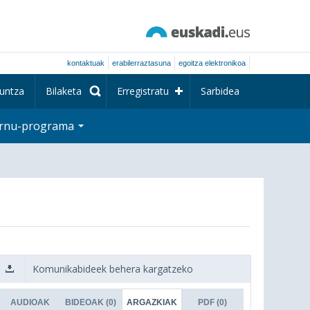
kontaktuak
erabilerraztasuna
egoitza elektronikoa
untza
Bilaketa
Erregistratu
Sarbidea
rnu-programa
Komunikabideek behera kargatzeko
AUDIOAK
BIDEOAK
(0)
ARGAZKIAK
PDF
(0)