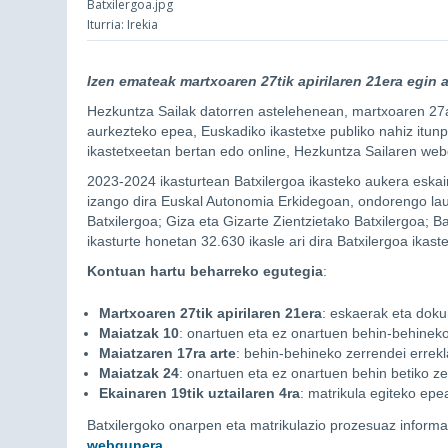
Batxilergoa.jpg
Iturria: Irekia
Izen emateak martxoaren 27tik apirilaren 21era egin a
Hezkuntza Sailak datorren astelehenean, martxoaren 27a
aurkezteko epea, Euskadiko ikastetxe publiko nahiz itunp
ikastetxeetan bertan edo online, Hezkuntza Sailaren we
2023-2024 ikasturtean Batxilergoa ikasteko aukera eskai
izango dira Euskal Autonomia Erkidegoan, ondorengo lau 
Batxilergoa; Giza eta Gizarte Zientzietako Batxilergoa; 
ikasturte honetan 32.630 ikasle ari dira Batxilergoa ikas
Kontuan hartu beharreko egutegia
:
Martxoaren 27tik apirilaren 21era
: eskaerak eta dok
Maiatzak 10
: onartuen eta ez onartuen behin-behineko
Maiatzaren 17ra arte
: behin-behineko zerrendei errek
Maiatzak 24
: onartuen eta ez onartuen behin betiko z
Ekainaren 19tik uztailaren 4ra
: matrikula egiteko epe
Batxilergoko onarpen eta matrikulazio prozesuaz informa
webgunera
.