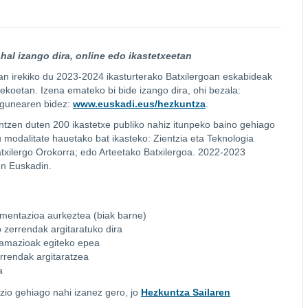
hal izango dira, online edo ikastetxeetan
n irekiko du 2023-2024 ikasturterako Batxilergoan eskabideak
ekoetan. Izena emateko bi bide izango dira, ohi bezala:
bgunearen bidez:
www.euskadi.eus/hezkuntza
.
ntzen duten 200 ikastetxe publiko nahiz itunpeko baino gehiago
modalitate hauetako bat ikasteko: Zientzia eta Teknologia
Batxilergo Orokorra; edo Arteetako Batxilergoa. 2022-2023
ten Euskadin.
umentazioa aurkeztea (biak barne)
 zerrendak argitaratuko dira
lamazioak egiteko epea
errendak argitaratzea
a
zio gehiago nahi izanez gero, jo
Hezkuntza Sailaren