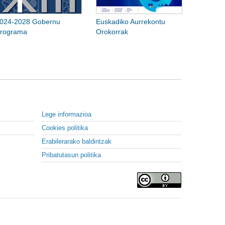
024-2028 Gobernu
Euskadiko Aurrekontu
rograma
Orokorrak
Lege informazioa
Cookies politika
Erabilerarako baldintzak
Pribatutasun politika