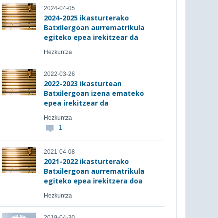
2024-04-05
2024-2025 ikasturterako
Batxilergoan aurrematrikula
egiteko epea irekitzear da
Hezkuntza
2022-03-26
2022-2023 ikasturtean
Batxilergoan izena emateko
epea irekitzear da
Hezkuntza
1
2021-04-08
2021-2022 ikasturterako
Batxilergoan aurrematrikula
egiteko epea irekitzera doa
Hezkuntza
2019-04-30