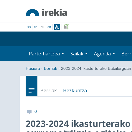
<<
es
eu
en
Parte-hartzea
Sailak
Agenda
Berr
Hasiera
·
Berriak
·
2023-2024 ikasturterako Batxilergoa
Berriak
Hezkuntza
0
2023-2024 ikasturterako