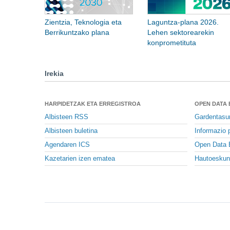
Zientzia, Teknologia eta
Laguntza-plana 2026.
Berrikuntzako plana
Lehen sektorearekin
konprometituta
Irekia
HARPIDETZAK ETA ERREGISTROA
OPEN DATA
Albisteen RSS
Gardentasu
Albisteen buletina
Informazio p
Agendaren ICS
Open Data 
Kazetarien izen ematea
Hautoeskun