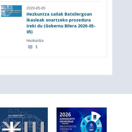
2020-05-05
Hezkuntza sailak Batxilergoan
ikasleak onartzeko prozedura
ireki du (Gobernu Bilera 2020-05-
05)
Hezkuntza
1