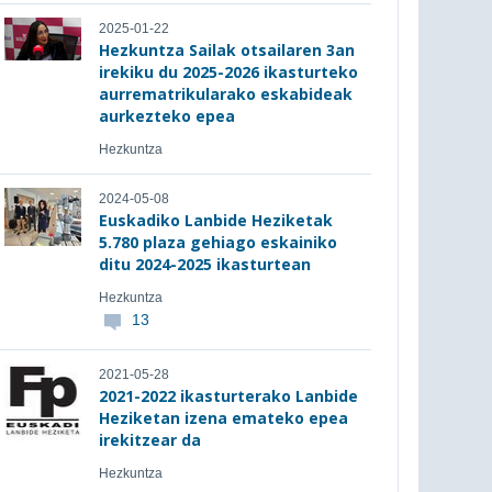
2025-01-22
Hezkuntza Sailak otsailaren 3an
irekiku du 2025-2026 ikasturteko
aurrematrikularako eskabideak
aurkezteko epea
Hezkuntza
2024-05-08
Euskadiko Lanbide Heziketak
5.780 plaza gehiago eskainiko
ditu 2024-2025 ikasturtean
Hezkuntza
13
2021-05-28
2021-2022 ikasturterako Lanbide
Heziketan izena emateko epea
irekitzear da
Hezkuntza