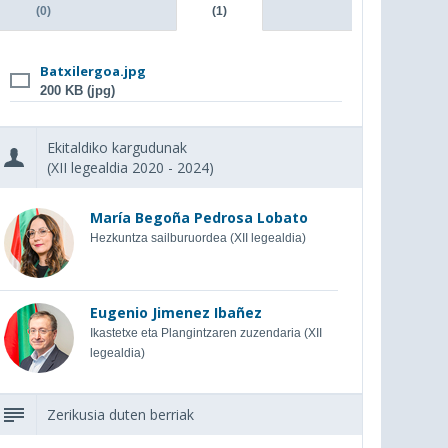
(0)
(1)
Batxilergoa.jpg
200 KB (jpg)
Ekitaldiko kargudunak
(XII legealdia 2020 - 2024)
María Begoña Pedrosa Lobato
Hezkuntza sailburuordea (XII legealdia)
Eugenio Jimenez Ibañez
Ikastetxe eta Plangintzaren zuzendaria (XII
legealdia)
Zerikusia duten berriak