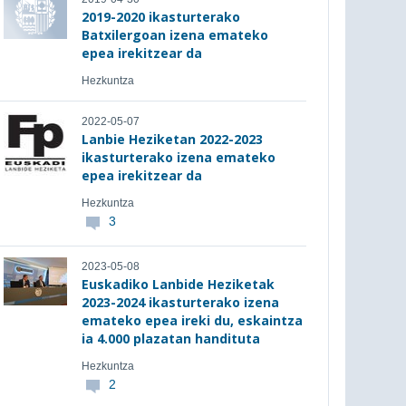
2019-2020 ikasturterako
Batxilergoan izena emateko
epea irekitzear da
Hezkuntza
2022-05-07
Lanbie Heziketan 2022-2023
ikasturterako izena emateko
epea irekitzear da
Hezkuntza
3
2023-05-08
Euskadiko Lanbide Heziketak
2023-2024 ikasturterako izena
emateko epea ireki du, eskaintza
ia 4.000 plazatan handituta
Hezkuntza
2