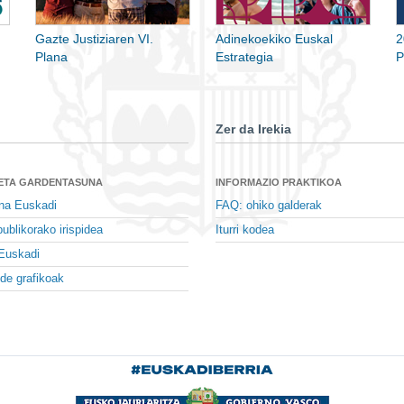
Gazte Justiziaren VI.
Adinekoekiko Euskal
2
Plana
Estrategia
P
Zer da Irekia
 ETA GARDENTASUNA
INFORMAZIO PRAKTIKOA
na Euskadi
FAQ: ohiko galderak
ublikorako irispidea
Iturri kodea
Euskadi
de grafikoak