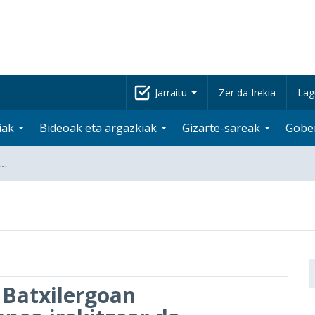
Jarraitu
Zer da Irekia
Lag
iak
Bideoak eta argazkiak
Gizarte-sareak
Gobe
n…
 Batxilergoan