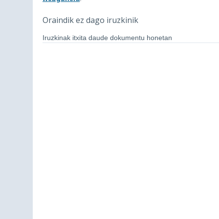
Oraindik ez dago iruzkinik
Iruzkinak itxita daude dokumentu honetan