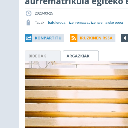
aurrematrikula egiteko 
2023-03-25
Tagak
batxilergoa
izen-ematea / izena emateko epea
KONPARTITU
IRUZKINEN RSSA
BIDEOAK
ARGAZKIAK