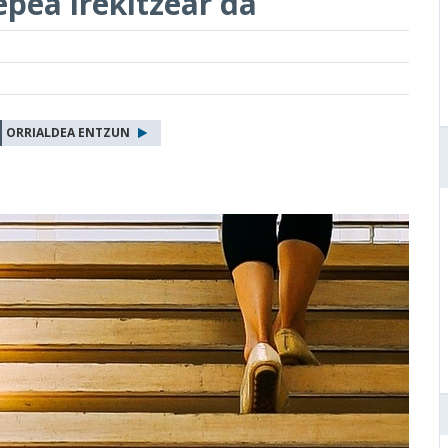
epea irekitzear da
ORRIALDEA ENTZUN