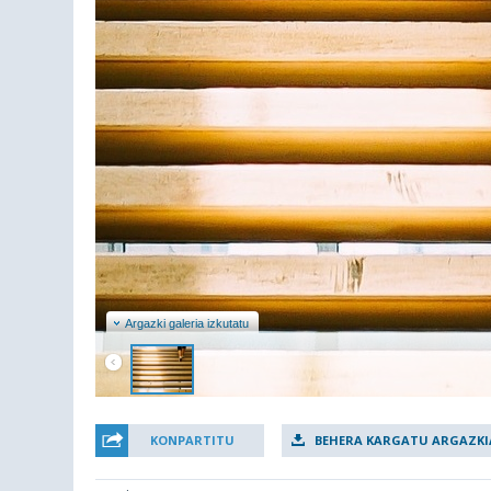
Argazki galeria izkutatu
KONPARTITU
BEHERA KARGATU ARGAZKI