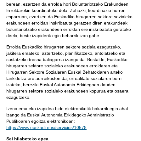
berean, ezartzen da errolda hori Boluntariotzako Erakundeen
Erroldarekin koordinatuko dela. Zehazki, koordinazio horren
esparruan, ezartzen da Euskadiko hirugarren sektore sozialeko
erakundeen erroldan inskribatuta geratzen diren erakundeak
boluntariotzako erakundeen erroldan ere inskribatuta geratuko
direla, beste izapiderik egin beharrik izan gabe.
Errolda Euskadiko hirugarren sektore soziala ezagutzeko,
jakitera emateko, aztertzeko, planifikatzeko, antolatzeko eta
sustatzeko tresna baliagarria izango da. Bestalde, Euskadiko
hirugarren sektore sozialeko erakundeen erroldaren eta
Hirugarren Sektore Sozialaren Euskal Behatokiaren arteko
lankidetza ere aurreikusten da, errealitate sozialaren berri
izateko, bereziki Euskal Autonomia Erkidegoan dauden
hirugarren sektore sozialeko erakundeen kopurua eta osaera
ezagutzeko.
Izena emateko izapidea bide elektronikotik bakarrik egin ahal
izango da Euskal Autonomia Erkidegoko Administrazio
Publikoaren egoitza elektronikoan:
https://www.euskadi.eus/servicios/10578
.
Sei hilabeteko epea