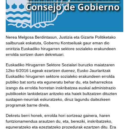
Nerea Melgosa Berdintasun, Justizia eta Gizarte Politiketako
sailburuak eskatuta, Gobernu Kontseiluak gaur eman dio
oniritzia Euskadiko hirugarren sektore sozialeko erakundeen
errolda sortzen duen dekretuari.
Euskadiko Hirugarren Sektore Sozialari buruzko maiatzaren
12ko 6/2016 Legeak ezartzen duenez, Eusko Jaurlaritzak
Euskadiko hirugarren sektore sozialeko erakundeen errolda
publiko bat sortu eta eguneratu behar du, eta beharrezkoa
izango da errolda horretan inskribatzea euskal administrazio
publikoekin lankidetzan aritzeko eta haiek bultzatzen dituzten
sustapen-neurriak eskuratzeko, diruz lagundu daitezkeen
programak barne direla.
Dekretu berri honek, errolda hori sortzeaz gainera, haren
funtzionamendua arautzen du, eta, bereziki, inskribatzeko,
eguneratzeko eta ezeztatzeko prozedurak ezartzen ditu. Era