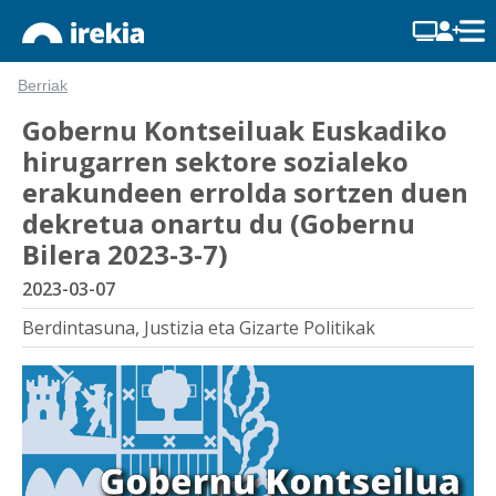
Berriak
Gobernu Kontseiluak Euskadiko
hirugarren sektore sozialeko
erakundeen errolda sortzen duen
dekretua onartu du (Gobernu
Bilera 2023-3-7)
2023-03-07
Berdintasuna, Justizia eta Gizarte Politikak