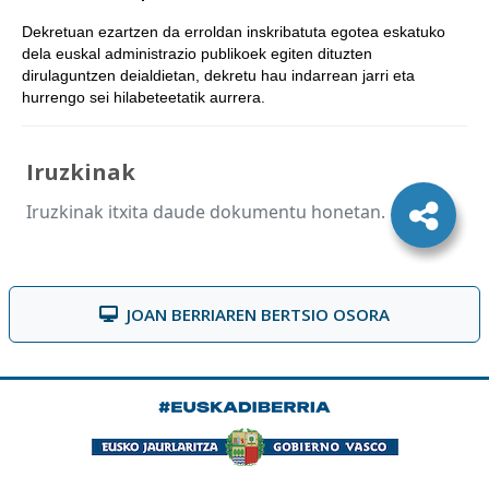
Dekretuan ezartzen da erroldan inskribatuta egotea eskatuko
dela euskal administrazio publikoek egiten dituzten
dirulaguntzen deialdietan, dekretu hau indarrean jarri eta
hurrengo sei hilabeteetatik aurrera.
Iruzkinak
Iruzkinak itxita daude dokumentu honetan.
JOAN BERRIAREN BERTSIO OSORA