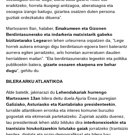
eraikitzeko, horrela ikuspegi anitzagoa, aberatsagoa eta
osoagoa izango baitugu, gizartea osatzen duten persona
guztiak ordezkatuko dituena”.
Martxoaren 8an, halaber,
Emakumeen eta Gizonen
Berdintasunerako eta indarkeria matxistarik gabeko
bizitzetarako Legea
ren lehen urteurrena ospatzen da, “Lege
horrek aukera emango digu berdintasun-egoera berri baterantz
aurrera egiten jarraitzeko, arlo honetan aurreratuen dauden
herrialdeen mailan”. “Eta berdintasunerako legeekin eta politika
publikoekin batera,
gizarte osoaren ekarpena ere behar
dugu
”, gehitu du.
BILERA ARKU ATLANTIKOA
Alde batetik, jakinarazi du
Lehendakariak hurrengo
Martxoaren 13an
bilera deitu duela Ajuria Enea jauregian
Galiziako, Asturiasko eta Kantabriako
presidenteekin
,
lurralde atlantikoen erronka eta interes komunei buruzko
gogoetak eta ekimenak partekatzeko. Zupiriak azaldu duenez,
lau presidenteak lehen aldiz bilduko dira
interkonexioekin eta
trantsizio hirukoitzarekin lotutako gaiak
jorratzeko (trantsizio
berdea, digitala eta sozio-demografikoa) eta bilera hau