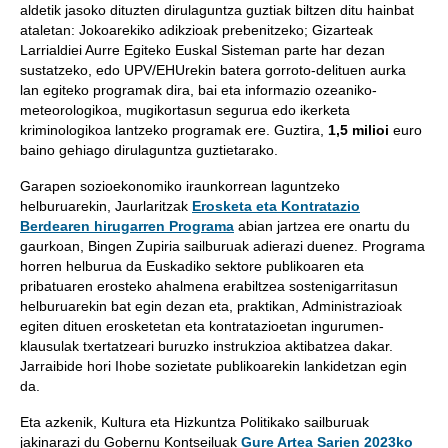
aldetik jasoko dituzten dirulaguntza guztiak biltzen ditu hainbat
ataletan: Jokoarekiko adikzioak prebenitzeko; Gizarteak
Larrialdiei Aurre Egiteko Euskal Sisteman parte har dezan
sustatzeko, edo UPV/EHUrekin batera gorroto-delituen aurka
lan egiteko programak dira, bai eta informazio ozeaniko-
meteorologikoa, mugikortasun segurua edo ikerketa
kriminologikoa lantzeko programak ere. Guztira,
1,5 milioi
euro
baino gehiago dirulaguntza guztietarako.
Garapen sozioekonomiko iraunkorrean laguntzeko
helburuarekin, Jaurlaritzak
Erosketa eta Kontratazio
Berdearen hirugarren Programa
abian jartzea ere onartu du
gaurkoan, Bingen Zupiria sailburuak adierazi duenez. Programa
horren helburua da Euskadiko sektore publikoaren eta
pribatuaren erosteko ahalmena erabiltzea sostenigarritasun
helburuarekin bat egin dezan eta, praktikan, Administrazioak
egiten dituen erosketetan eta kontratazioetan ingurumen-
klausulak txertatzeari buruzko instrukzioa aktibatzea dakar.
Jarraibide hori Ihobe sozietate publikoarekin lankidetzan egin
da.
Eta azkenik, Kultura eta Hizkuntza Politikako sailburuak
jakinarazi du Gobernu Kontseiluak
Gure Artea Sarien 2023ko