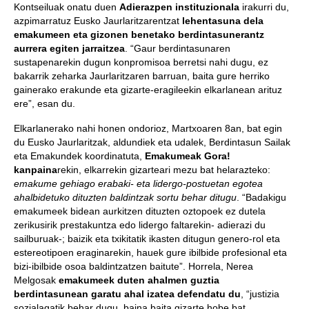
Kontseiluak onatu duen
Adierazpen instituzionala
irakurri du,
azpimarratuz Eusko Jaurlaritzarentzat
lehentasuna dela
emakumeen eta gizonen benetako berdintasunerantz
aurrera egiten jarraitzea
. “Gaur berdintasunaren
sustapenarekin dugun konpromisoa berretsi nahi dugu, ez
bakarrik zeharka Jaurlaritzaren barruan, baita gure herriko
gainerako erakunde eta gizarte-eragileekin elkarlanean arituz
ere”, esan du.
Elkarlanerako nahi honen ondorioz, Martxoaren 8an, bat egin
du Eusko Jaurlaritzak, aldundiek eta udalek, Berdintasun Sailak
eta Emakundek koordinatuta,
Emakumeak Gora!
kanpaina
rekin, elkarrekin gizarteari mezu bat helarazteko:
emakume gehiago erabaki- eta lidergo-postuetan egotea
ahalbidetuko dituzten baldintzak sortu behar ditugu
. “Badakigu
emakumeek bidean aurkitzen dituzten oztopoek ez dutela
zerikusirik prestakuntza edo lidergo faltarekin- adierazi du
sailburuak-; baizik eta txikitatik ikasten ditugun genero-rol eta
estereotipoen eraginarekin, hauek gure ibilbide profesional eta
bizi-ibilbide osoa baldintzatzen baitute”. Horrela, Nerea
Melgosak
emakumeek duten ahalmen guztia
berdintasunean garatu ahal izatea defendatu du
, “justizia
sozialagatik behar dugu, baina baita gizarte hobe bat