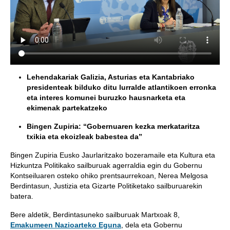
Lehendakariak Galizia, Asturias eta Kantabriako
presidenteak bilduko ditu lurralde atlantikoen erronka
eta interes komunei buruzko hausnarketa eta
ekimenak partekatzeko
Bingen Zupiria: “Gobernuaren kezka merkataritza
txikia eta ekoizleak babestea da”
Bingen Zupiria Eusko Jaurlaritzako bozeramaile eta Kultura eta
Hizkuntza Politikako sailburuak agerraldia egin du Gobernu
Kontseiluaren osteko ohiko prentsaurrekoan, Nerea Melgosa
Berdintasun, Justizia eta Gizarte Politiketako sailburuarekin
batera.
Bere aldetik, Berdintasuneko sailburuak Martxoak 8,
Emakumeen Nazioarteko Eguna
, dela eta Gobernu