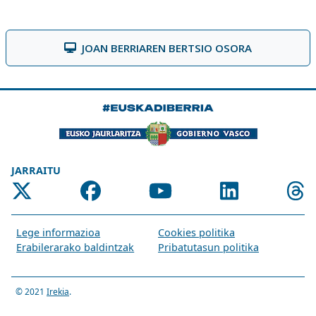
JOAN BERRIAREN BERTSIO OSORA
JARRAITU
Lege informazioa
Cookies politika
Erabilerarako baldintzak
Pribatutasun politika
© 2021
Irekia
.