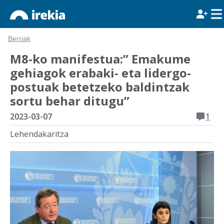
Berriak
M8-ko manifestua:” Emakume
gehiagok erabaki- eta lidergo-
postuak betetzeko baldintzak
sortu behar ditugu”
2023-03-07
1
Lehendakaritza