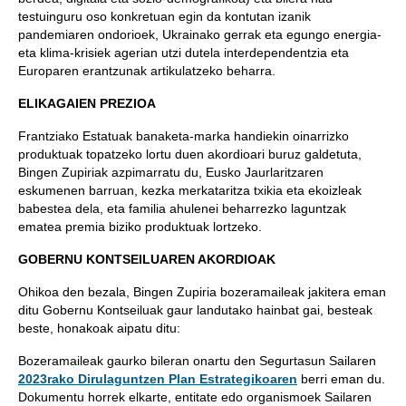
testuinguru oso konkretuan egin da kontutan izanik
pandemiaren ondorioek, Ukrainako gerrak eta egungo energia-
eta klima-krisiek agerian utzi dutela interdependentzia eta
Europaren erantzunak artikulatzeko beharra.
ELIKAGAIEN PREZIOA
Frantziako Estatuak banaketa-marka handiekin oinarrizko
produktuak topatzeko lortu duen akordioari buruz galdetuta,
Bingen Zupiriak azpimarratu du, Eusko Jaurlaritzaren
eskumenen barruan, kezka merkataritza txikia eta ekoizleak
babestea dela, eta familia ahulenei beharrezko laguntzak
ematea premia biziko produktuak lortzeko.
GOBERNU KONTSEILUAREN AKORDIOAK
Ohikoa den bezala, Bingen Zupiria bozeramaileak jakitera eman
ditu Gobernu Kontseiluak gaur landutako hainbat gai, besteak
beste, honakoak aipatu ditu:
Bozeramaileak gaurko bileran onartu den Segurtasun Sailaren
2023rako Dirulaguntzen Plan Estrategikoaren
berri eman du.
Dokumentu horrek elkarte, entitate edo organismoek Sailaren