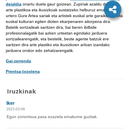
deialdia
onartu duela gaur goizean. Zupiriak azaldu duenez,
arte plastikoa eta ikusizkoak sustatzeko helburuz ematen dira
urtero Gure Artea sariak eta artistek euskal arte garaikideari eta
euskal kulturari egiten dioten ekarpenaren aitorpena dira.
Batetik sortzaileak saritzen dira, bai beren ibilbide
profesionalagatik bai azken urteetan egindako jarduera
sortzailearengatik, eta bestetik, beste agente batzuk ere
saritzen dira arte plastiko eta ikusizkoen arloan izandako
jarduera orokor edo zehatzarengatik.
Gai-zerrenda
Prentsa-txostena
Iruzkinak