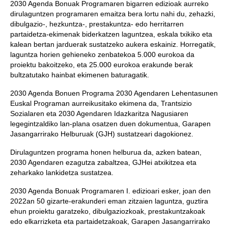
2030 Agenda Bonuak Programaren bigarren edizioak aurreko
dirulaguntzen programaren emaitza bera lortu nahi du, zehazki,
dibulgazio-, hezkuntza-, prestakuntza- edo herritarren
partaidetza-ekimenak biderkatzen laguntzea, eskala txikiko eta
kalean bertan jarduerak sustatzeko aukera eskainiz. Horregatik,
laguntza horien gehieneko zenbatekoa 5.000 eurokoa da
proiektu bakoitzeko, eta 25.000 eurokoa erakunde berak
bultzatutako hainbat ekimenen baturagatik.
2030 Agenda Bonuen Programa 2030 Agendaren Lehentasunen
Euskal Programan aurreikusitako ekimena da, Trantsizio
Sozialaren eta 2030 Agendaren Idazkaritza Nagusiaren
legegintzaldiko lan-plana osatzen duen dokumentua, Garapen
Jasangarrirako Helburuak (GJH) sustatzeari dagokionez.
Dirulaguntzen programa honen helburua da, azken batean,
2030 Agendaren ezagutza zabaltzea, GJHei atxikitzea eta
zeharkako lankidetza sustatzea.
2030 Agenda Bonuak Programaren I. edizioari esker, joan den
2022an 50 gizarte-erakunderi eman zitzaien laguntza, guztira
ehun proiektu garatzeko, dibulgaziozkoak, prestakuntzakoak
edo elkarrizketa eta partaidetzakoak, Garapen Jasangarrirako