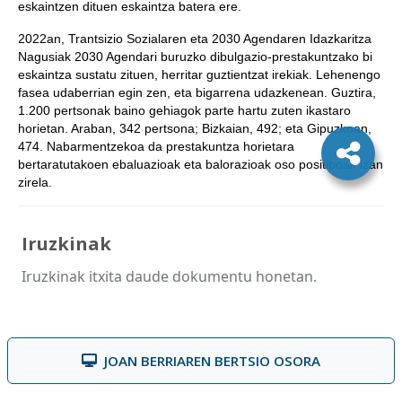
eskaintzen dituen eskaintza batera ere.
2022an, Trantsizio Sozialaren eta 2030 Agendaren Idazkaritza
Nagusiak 2030 Agendari buruzko dibulgazio-prestakuntzako bi
eskaintza sustatu zituen, herritar guztientzat irekiak. Lehenengo
fasea udaberrian egin zen, eta bigarrena udazkenean. Guztira,
1.200 pertsonak baino gehiagok parte hartu zuten ikastaro
horietan. Araban, 342 pertsona; Bizkaian, 492; eta Gipuzkoan,
474. Nabarmentzekoa da prestakuntza horietara
bertaratutakoen ebaluazioak eta balorazioak oso positiboak izan
zirela.
Iruzkinak
Iruzkinak itxita daude dokumentu honetan.
JOAN BERRIAREN BERTSIO OSORA