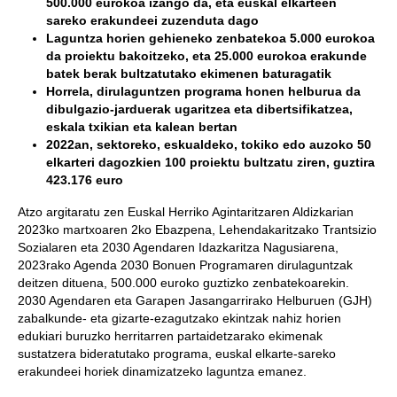
500.000 eurokoa izango da, eta euskal elkarteen
sareko erakundeei zuzenduta dago
Laguntza horien gehieneko zenbatekoa 5.000 eurokoa
da proiektu bakoitzeko, eta 25.000 eurokoa erakunde
batek berak bultzatutako ekimenen baturagatik
Horrela, dirulaguntzen programa honen helburua da
dibulgazio-jarduerak ugaritzea eta dibertsifikatzea,
eskala txikian eta kalean bertan
2022an, sektoreko, eskualdeko, tokiko edo auzoko 50
elkarteri dagozkien 100 proiektu bultzatu ziren, guztira
423.176 euro
Atzo argitaratu zen Euskal Herriko Agintaritzaren Aldizkarian
2023ko martxoaren 2ko Ebazpena, Lehendakaritzako Trantsizio
Sozialaren eta 2030 Agendaren Idazkaritza Nagusiarena,
2023rako Agenda 2030 Bonuen Programaren dirulaguntzak
deitzen dituena, 500.000 euroko guztizko zenbatekoarekin.
2030 Agendaren eta Garapen Jasangarrirako Helburuen (GJH)
zabalkunde- eta gizarte-ezagutzako ekintzak nahiz horien
edukiari buruzko herritarren partaidetzarako ekimenak
sustatzera bideratutako programa, euskal elkarte-sareko
erakundeei horiek dinamizatzeko laguntza emanez.