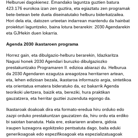
Helburuei dagokienez. Emandako laguntza guztien batura
423.176 eurokoa izan zen guztira, eta egiaztatu zen programak
bete-betean bete duela diseinatutako helburu biderkatzailea.
Hori dela eta, datozen urteetan indarrean mantendu da hainbat
proiekturi laguntzeko, baina lotura berarekin: 2030 Agendarekin
eta GJHekin duen lokarria.
Agenda 2030 ikastaroen programa
Horrez gain, eta dibulgazio-helburu berarekin, Idazkaritza
Nagusi honek 2030 Agendari buruzko dibulgaziozko
prestakuntzako Programaren II. edizioa abiarazi du. Helburua
da 2030 Agendaren ezagutza areagotzea herritarren artean,
eta, lehen edizioan bezala, ikastaroa informazio argia, sintetikoa
eta orientatua ematera bideratuko da, ez bakarrik Agenda
teorikoki ulertzera, baizik eta, bereziki, hura praktikan
gauzatzera, eta herritar guztiei zuzenduta egongo da.
Ikastaroak doakoak dira eta formato-eredua hiru orduko edo
zazpi orduko prestakuntzan gauzatzen da, hiru ordu eta erdiko
bi saiotan banatuta. Hala ere, eskariaren arabera, gidoia
iraupen luzeagora egokitzeko pentsatuta dago, baita eduki
generikoagoak edo espezifikoagoak eta espezializatuagoak