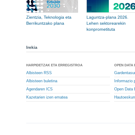
Zientzia, Teknologia eta
Laguntza-plana 2026.
Berrikuntzako plana
Lehen sektorearekin
konprometituta
Irekia
HARPIDETZAK ETA ERREGISTROA
OPEN DATA
Albisteen RSS
Gardentasu
Albisteen buletina
Informazio p
Agendaren ICS
Open Data 
Kazetarien izen ematea
Hautoeskun