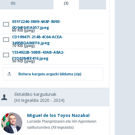
(0)
(3)
051F2246-3809-4A8F-8093-
0D94F041A057.jpeg
60 KB (jpeg)
CD199471-2148-4C64-ACEA-
3495BDA80FF0.jpeg
70 KB (jpeg)
1554922B-50BB-43AB-A8A2-
F1D0384EE416.jpeg
50 KB (jpeg)
Behera kargatu argazki bilduma (zip)
Ekitaldiko kargudunak
(XII legealdia 2020 - 2024)
Miguel de los Toyos Nazabal
Lurralde Plangintzaren eta Hiri Agendaren
sailburuordea (XII legealdia)