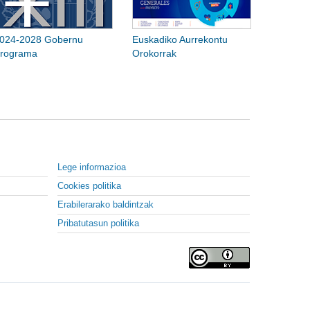
024-2028 Gobernu
Euskadiko Aurrekontu
rograma
Orokorrak
Lege informazioa
Cookies politika
Erabilerarako baldintzak
Pribatutasun politika