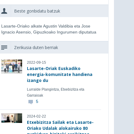
Beste gonbidatu batzuk
Lasarte-Oriako alkate Agustin Valdibia eta Jose
Ignacio Asensio, Gipuzkoako Ingurumen diputatua
Zerikusia duten berriak
2022-09-15
Lasarte-Oriak Euskadiko
energia-komunitate handiena
izango du
Lurralde Plangintza, Etxebizitza eta
Garraioak
5
2024-02-22
Etxebizitza Sailak eta Lasarte-
Oriako Udalak alokairuko 80