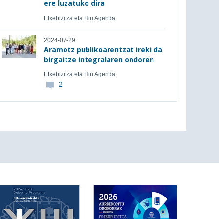
ere luzatuko dira
Etxebizitza eta Hiri Agenda
2024-07-29
Aramotz publikoarentzat ireki da
birgaitze integralaren ondoren
Etxebizitza eta Hiri Agenda
2