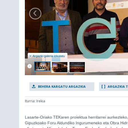
‹
Argazki galeria izkutatu
BEHERA KARGATU ARGAZKIA
ARGAZKIA 
Iturria: Irekia
Lasarte-Oriako TEKaren proiektua herritarrei aurkezteko,
Gipuzkoako Foru Aldundiko Ingurumeneko eta Obra Hidraul