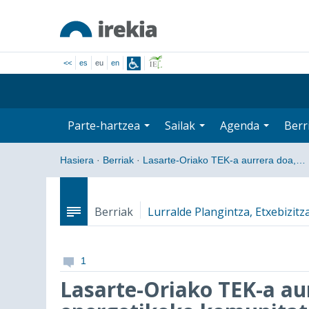
<<
es
eu
en
Parte-hartzea
Sailak
Agenda
Berr
Hasiera
·
Berriak
·
Lasarte-Oriako TEK-a aurrera doa,…
Berriak
Lurralde Plangintza, Etxebizitz
1
Lasarte-Oriako TEK-a a