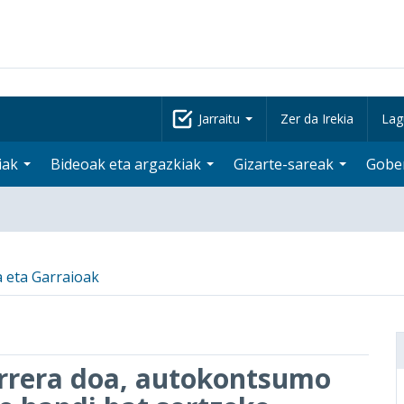
Jarraitu
Zer da Irekia
Lag
iak
Bideoak eta argazkiak
Gizarte-sareak
Gobe
a eta Garraioak
urrera doa, autokontsumo