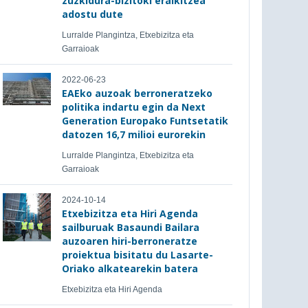
zuzkidura-bizitoki eraikitzea
adostu dute
Lurralde Plangintza, Etxebizitza eta
Garraioak
2022-06-23
EAEko auzoak berroneratzeko
politika indartu egin da Next
Generation Europako Funtsetatik
datozen 16,7 milioi eurorekin
Lurralde Plangintza, Etxebizitza eta
Garraioak
2024-10-14
Etxebizitza eta Hiri Agenda
sailburuak Basaundi Bailara
auzoaren hiri-berroneratze
proiektua bisitatu du Lasarte-
Oriako alkatearekin batera
Etxebizitza eta Hiri Agenda