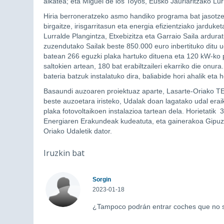
alkatea; eta Miguel de los Toyos, Eusko Jaurlaritzako Lu
Hiria berroneratzeko asmo handiko programa bat jasotzen
birgaitze, irisgarritasun eta energia efizientziako jarduk
Lurralde Plangintza, Etxebizitza eta Garraio Saila ardurat
zuzendutako Sailak beste 850.000 euro inbertituko ditu u
batean 266 eguzki plaka hartuko dituena eta 120 kW-ko 
saltokien artean, 180 bat erabiltzaileri ekarriko die onura
bateria batzuk instalatuko dira, baliabide hori ahalik eta
Basaundi auzoaren proiektuaz aparte, Lasarte-Oriako TE
beste auzoetara iristeko, Udalak doan lagatako udal erai
plaka fotovoltaikoen instalazioa tartean dela. Horietatik
Energiaren Erakundeak kudeatuta, eta gainerakoa Gipuz
Oriako Udaletik dator.
Iruzkin bat
Sorgin
2023-01-18
¿Tampoco podrán entrar coches que no s