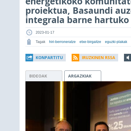
energetikoko komunitat
proiektua, Basaundi auz
integrala barne hartuko
2023-01-17
Tagak
hiri-berroneratze
etxe-birgaitze
eguzki-plakak
KONPARTITU
IRUZKINEN RSSA
BIDEOAK
ARGAZKIAK