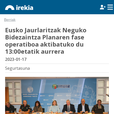
Berriak
Eusko Jaurlaritzak Neguko
Bidezaintza Planaren fase
operatiboa aktibatuko du
13:00etatik aurrera
2023-01-17
Segurtasuna