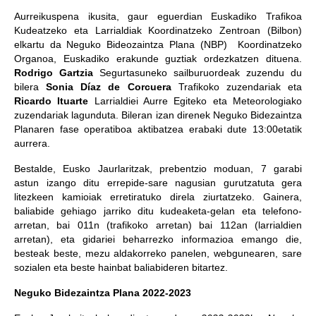
Aurreikuspena ikusita, gaur eguerdian Euskadiko Trafikoa
Kudeatzeko eta Larrialdiak Koordinatzeko Zentroan (Bilbon)
elkartu da Neguko Bideozaintza Plana (NBP) Koordinatzeko
Organoa, Euskadiko erakunde guztiak ordezkatzen dituena.
Rodrigo Gartzia
Segurtasuneko sailburuordeak zuzendu du
bilera
Sonia Díaz
de Corcuera
Trafikoko zuzendariak eta
Ricardo Ituarte
Larrialdiei Aurre Egiteko eta Meteorologiako
zuzendariak lagunduta. Bileran izan direnek Neguko Bidezaintza
Planaren fase operatiboa aktibatzea erabaki dute 13:00etatik
aurrera.
Bestalde, Eusko Jaurlaritzak, prebentzio moduan, 7 garabi
astun izango ditu errepide-sare nagusian gurutzatuta gera
litezkeen kamioiak erretiratuko direla ziurtatzeko. Gainera,
baliabide gehiago jarriko ditu kudeaketa-gelan eta telefono-
arretan, bai 011n (trafikoko arretan) bai 112an (larrialdien
arretan), eta gidariei beharrezko informazioa emango die,
besteak beste, mezu aldakorreko panelen, webgunearen, sare
sozialen eta beste hainbat baliabideren bitartez.
Neguko Bidezaintza Plana 2022-2023