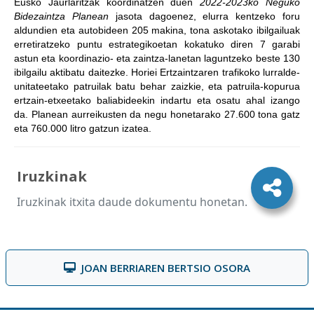
Eusko Jaurlaritzak koordinatzen duen
2022-2023ko Neguko
Bidezaintza Planean
jasota dagoenez, elurra kentzeko foru
aldundien eta autobideen 205 makina, tona askotako ibilgailuak
erretiratzeko puntu estrategikoetan kokatuko diren 7 garabi
astun eta koordinazio- eta zaintza-lanetan laguntzeko beste 130
ibilgailu aktibatu daitezke. Horiei Ertzaintzaren trafikoko lurralde-
unitateetako patruilak batu behar zaizkie, eta patruila-kopurua
ertzain-etxeetako baliabideekin indartu eta osatu ahal izango
da. Planean aurreikusten da negu honetarako 27.600 tona gatz
eta 760.000 litro gatzun izatea.
Iruzkinak
Iruzkinak itxita daude dokumentu honetan.
JOAN BERRIAREN BERTSIO OSORA