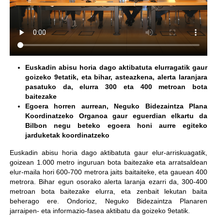
Euskadin abisu horia dago aktibatuta elurragatik gaur
goizeko 9etatik, eta bihar, asteazkena, alerta laranjara
pasatuko da, elurra 300 eta 400 metroan bota
baitezake
Egoera horren aurrean, Neguko Bidezaintza Plana
Koordinatzeko Organoa gaur eguerdian elkartu da
Bilbon negu beteko egoera honi aurre egiteko
jarduketak koordinatzeko
Euskadin abisu horia dago aktibatuta gaur elur-arriskuagatik,
goizean 1.000 metro inguruan bota baitezake eta arratsaldean
elur-maila hori 600-700 metrora jaits baitaiteke, eta gauean 400
metrora. Bihar egun osorako alerta laranja ezarri da, 300-400
metroan bota baitezake elurra, eta zenbait lekutan baita
beherago ere. Ondorioz, Neguko Bidezaintza Planaren
jarraipen- eta informazio-fasea aktibatu da goizeko 9etatik.